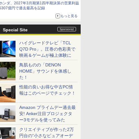
ホンダ、2027年3月期第1四半期決算の営業利益
5307億円で過去最高を記録
もっと見る
Special Site
ハイグレードテレビ「TCL
Q7D Pro」。圧巻の色彩美で
映画＆ゲームが極上体験に
鳥肌ものの「DENON
HOME」サウンドを体感し
た！
性能の良いお得な中古PC情
報はこのページでチェック！
Amazon プライムデー過去最
安! Anker注目プロジェクタ
ー3モデルを使ってみた
クリエイティブが作った2万
円台の“小さなピュアオーデ