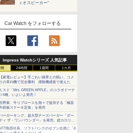
ィオスピーカー”
Car Watch をフォローする
Impress Watchシリーズ 人気記事
時間
24時間
1週間
1カ月
【家電レビュー】手ごわい雑草との戦い、コメ
リの草刈機で完全勝利 掃除機感覚で使えた
ミスド「Mrs. GREEN APPLE」のコラボドーナ
ツ4種、いよいよ発売！
吉野家、牛リブロースを熱々で提供する「極旨
牛鉄板ステーキ定食」を発売
バーガーキング、超大型チーズバーガー「ダー
ティ ザ・ワンパウンダー」を発売。総カロリー
約1656kcal、総重量約527g！
NTT島田社長、ソフトバンクのセブン出資に「d