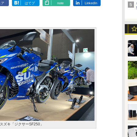
ェア
はてブ
note
LinkedIn
ズキ「ジクサーSF250」