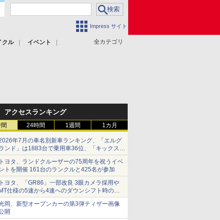
Impress サイト
全カテゴリ
イクル
イベント
アクセスランキング
時間
24時間
1週間
1カ月
2026年7月の車名別新車ランキング、「エルグ
ランド」は1883台で乗用車36位、「キックス」
は2591台で27位に
トヨタ、ランドクルーザーの75周年を祝うイベ
ントを開催 161台のランクルと425名が参加
トヨタ、「GR86」一部改良 3眼カメラ採用や
MT仕様の5速から4速へのダウンシフト時の操
作性向上など
光岡、新型オープンカーの第3弾ティザー画像
公開