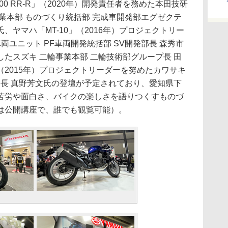
0 RR-R」（2020年）開発責任者を務めた本田技研
業本部 ものづくり統括部 完成車開発部エグゼクテ
、ヤマハ「MT-10」（2016年）プロジェクトリー
両ユニット PF車両開発統括部 SV開発部長 森秀市
たスズキ 二輪事業本部 二輪技術部グループ長 田
S」（2015年）プロジェクトリーダーを努めたカワサキ
部長 真野芳文氏の登壇が予定されており、愛知県下
苦労や面白さ、バイクの楽しさを語りつくすものづ
は公開講座で、誰でも観覧可能）。