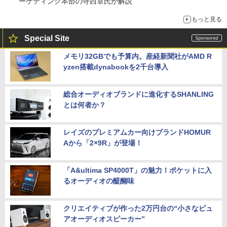
ーケティング本部の寺西章氏が解説
もっと見る
Special Site
メモリ32GBでも予算内。産経新聞社がAMD R
yzen搭載dynabookを2千台導入
総合オーディオブランドに進化するSHANLING
とは何者か？
レイズのプレミアムカー向けブランドHOMUR
Aから「2×9R」が登場！
「A&ultima SP4000T」の魅力！ポケットに入
るオーディオの醍醐味
クリエイティブが作った2万円台の“小さなピュ
アオーディオスピーカー”