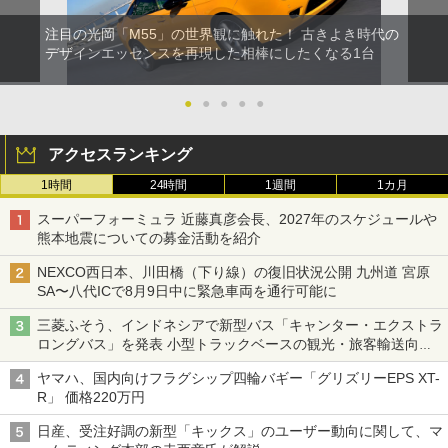
注目の光岡「M55」の世界観に触れた！ 古きよき時代の
デザインエッセンスを再現した相棒にしたくなる1台
●
●
●
●
●
アクセスランキング
1時間
24時間
1週間
1カ月
スーパーフォーミュラ 近藤真彦会長、2027年のスケジュールや
熊本地震についての募金活動を紹介
NEXCO西日本、川田橋（下り線）の復旧状況公開 九州道 宮原
SA〜八代ICで8月9日中に緊急車両を通行可能に
三菱ふそう、インドネシアで新型バス「キャンター・エクストラ
ロングバス」を発表 小型トラックベースの観光・旅客輸送向け
バス
ヤマハ、国内向けフラグシップ四輪バギー「グリズリーEPS XT-
R」 価格220万円
日産、受注好調の新型「キックス」のユーザー動向に関して、マ