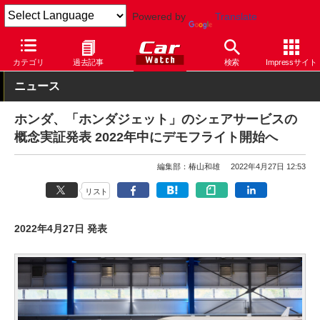
Powered by
Translate
Car Watch
自動車
ホンダ
カテゴリ
過去記事
検索
Impressサイト
ニュース
ホンダ、「ホンダジェット」のシェアサービスの
概念実証発表 2022年中にデモフライト開始へ
編集部：椿山和雄
2022年4月27日 12:53
リスト
2022年4月27日 発表