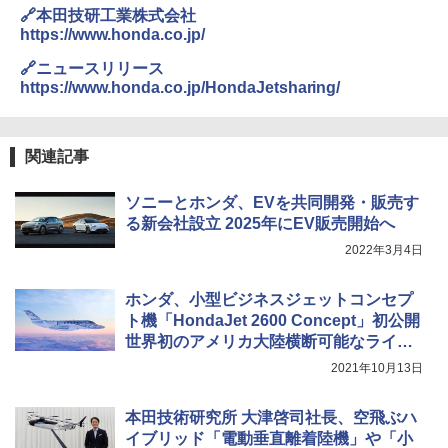
🔗本田技研工業株式会社
https://www.honda.co.jp/
🔗ニュースリリース
https://www.honda.co.jp/HondaJetsharing/
関連記事
ソニーとホンダ、EVを共同開発・販売す
る新会社設立 2025年にEV販売開始へ
2022年3月4日
ホンダ、小型ビジネスジェットコンセプ
ト機「HondaJet 2600 Concept」初公開
世界初のアメリカ大陸横断可能なライト
ジェット機を「NBAA 2021」で参考展示
2021年10月13日
本田技術研究所 大津啓司社長、空飛ぶハ
イブリッド「電動垂直離着陸機」や「小