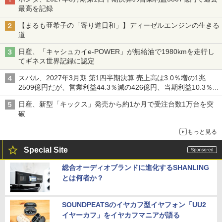
最高を記録
【まるも亜希子の「寄り道日和」】ディーゼルエンジンの生きる
道
日産、「キャシュカイe-POWER」が無給油で1980kmを走行し
てギネス世界記録に認定
スバル、2027年3月期 第1四半期決算 売上高は3.0％増の1兆
2509億円だが、営業利益44.3％減の426億円、当期利益10.3％減
の492億円で増収減益
日産、新型「キックス」発売から約1か月で受注台数1万台を突
破
もっと見る
Special Site
総合オーディオブランドに進化するSHANLING
とは何者か？
SOUNDPEATSのイヤカフ型イヤフォン「UU2
イヤーカフ」をイヤカフマニアが語る