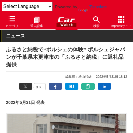
Powered by
Translate
Car Watch
自動車
ポルシェ
カテゴリ
過去記事
検索
Impressサイト
ニュース
ふるさと納税で“ポルシェの体験” ポルシェジャパ
ンが千葉県木更津市の「ふるさと納税」に返礼品
提供
編集部：椿山和雄
2022年5月31日 18:12
リスト
2022年5月31日 発表