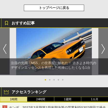
トップページに戻る
おすすめ記事
注目の光岡「M55」の世界観に触れた！ 古きよき時代の
デザインエッセンスを再現した相棒にしたくなる1台
●
●
●
●
●
アクセスランキング
1時間
24時間
1週間
1カ月
ホンダ、2027年3月期第1四半期決算の営業利益5307億円で過去