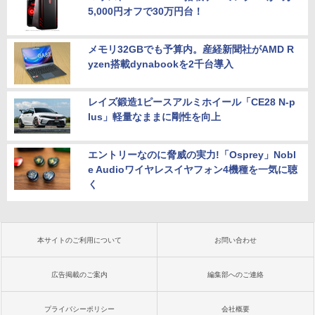
5,000円オフで30万円台！
メモリ32GBでも予算内。産経新聞社がAMD R
yzen搭載dynabookを2千台導入
レイズ鍛造1ピースアルミホイール「CE28 N-p
lus」軽量なままに剛性を向上
エントリーなのに脅威の実力!「Osprey」Nobl
e Audioワイヤレスイヤフォン4機種を一気に聴
く
本サイトのご利用について
お問い合わせ
広告掲載のご案内
編集部へのご連絡
プライバシーポリシー
会社概要