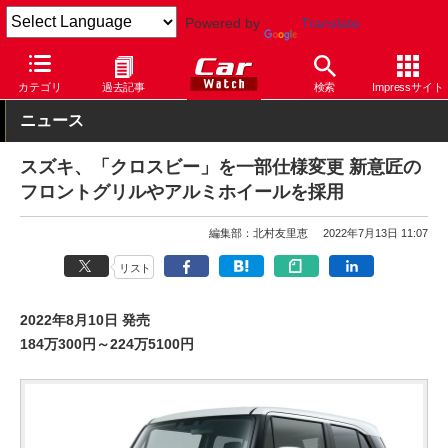
Powered by
Translate
Car Watch
自動車
スズキ
クロスビー
カテゴリ
過去記事
検索
Impressサイト
ニュース
スズキ、「クロスビー」を一部仕様変更 新意匠の
フロントグリルやアルミホイールを採用
編集部：北村友里恵
2022年7月13日 11:07
リスト
2022年8月10日 発売
184万300円～224万5100円