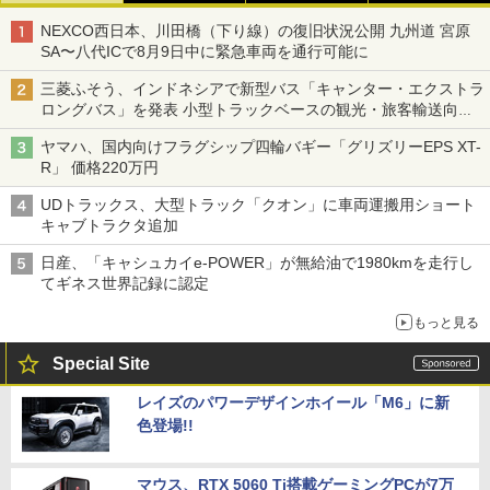
NEXCO西日本、川田橋（下り線）の復旧状況公開 九州道 宮原
SA〜八代ICで8月9日中に緊急車両を通行可能に
三菱ふそう、インドネシアで新型バス「キャンター・エクストラ
ロングバス」を発表 小型トラックベースの観光・旅客輸送向け
バス
ヤマハ、国内向けフラグシップ四輪バギー「グリズリーEPS XT-
R」 価格220万円
UDトラックス、大型トラック「クオン」に車両運搬用ショート
キャブトラクタ追加
日産、「キャシュカイe-POWER」が無給油で1980kmを走行し
てギネス世界記録に認定
もっと見る
Special Site
レイズのパワーデザインホイール「M6」に新
色登場!!
マウス、RTX 5060 Ti搭載ゲーミングPCが7万