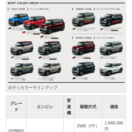
ボディカラーラインアップ
変
グレー
エンジン
速
駆動方式
価格
ド
機
1,840,300
2WD（FF）
円
HYBRID