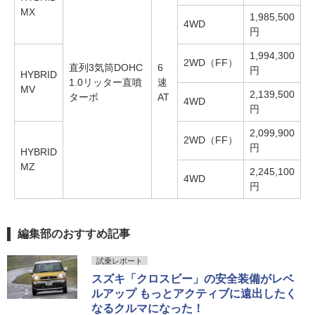
MX
1,985,500
4WD
円
1,994,300
2WD（FF）
直列3気筒DOHC
6
円
HYBRID
1.0リッター直噴
速
MV
2,139,500
ターボ
AT
4WD
円
2,099,900
2WD（FF）
円
HYBRID
MZ
2,245,100
4WD
円
編集部のおすすめ記事
試乗レポート
スズキ「クロスビー」の安全装備がレベ
ルアップ もっとアクティブに遠出したく
なるクルマになった！