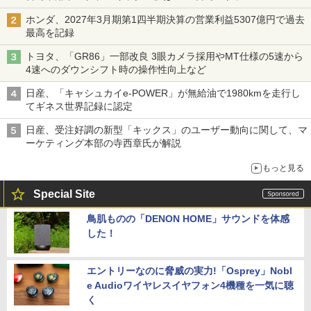
ホンダ、2027年3月期第1四半期決算の営業利益5307億円で過去
最高を記録
トヨタ、「GR86」一部改良 3眼カメラ採用やMT仕様の5速から
4速へのダウンシフト時の操作性向上など
日産、「キャシュカイe-POWER」が無給油で1980kmを走行し
てギネス世界記録に認定
日産、受注好調の新型「キックス」のユーザー動向に関して、マ
ーケティング本部の寺西章氏が解説
もっと見る
Special Site
鳥肌ものの「DENON HOME」サウンドを体感
した！
エントリーなのに脅威の実力!「Osprey」Nobl
e Audioワイヤレスイヤフォン4機種を一気に聴
く