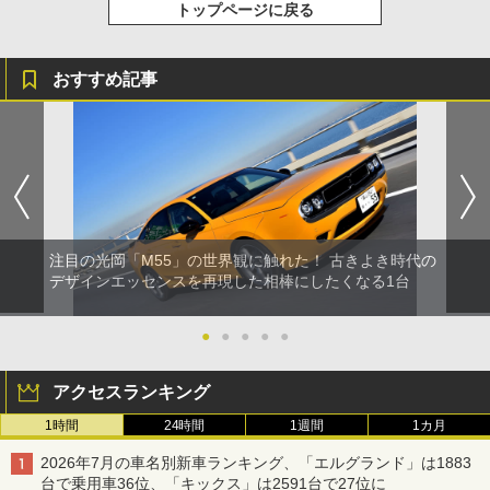
トップページに戻る
おすすめ記事
注目の光岡「M55」の世界観に触れた！ 古きよき時代の
デザインエッセンスを再現した相棒にしたくなる1台
●
●
●
●
●
アクセスランキング
1時間
24時間
1週間
1カ月
2026年7月の車名別新車ランキング、「エルグランド」は1883
台で乗用車36位、「キックス」は2591台で27位に