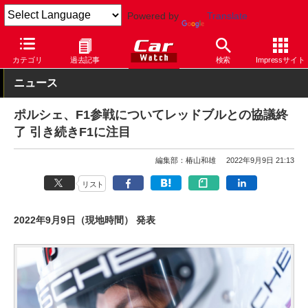
Powered by
Translate
Car Watch
自動車
ポルシェ
カテゴリ
過去記事
検索
Impressサイト
ニュース
ポルシェ、F1参戦についてレッドブルとの協議終
了 引き続きF1に注目
編集部：椿山和雄
2022年9月9日 21:13
リスト
2022年9月9日（現地時間） 発表