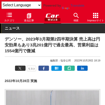
Powered by
Translate
Car Watch
自動車
カテゴリ
過去記事
検索
Impressサイト
ニュース
デンソー、2023年3月期第2四半期決算 売上高は円
安効果もあり3兆201億円で過去最高、営業利益は
1554億円で微減
編集部：塩谷公邦
2022年10月28日 18:19
リスト
2022年10月28日 実施