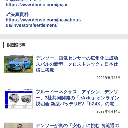
https://www.denso.com/jp/ja/
🔗決算資料
https://www.denso.com/jp/ja/about-
us/investors/settlement/
関連記事
デンソー、画像センサーの広角化に成功
スバルの新型「クロストレック」日本仕
様に搭載
2022年9月28日
ブルーイーネクサス、アイシン、デンソ
ー、3社共同開発の「eAxle」オンライン
説明会 新型バッテリEV「bZ4X」の電費
効率に貢献
2022年4月14日
デンソーが食の「安心」に挑む 食流通の