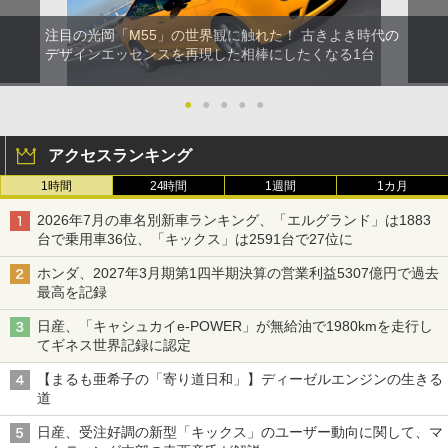
注目の光岡「M55」の世界観に触れた！ 古きよき時代の
デザインエッセンスを再現した相棒にしたくなる1台
●
●
●
●
●
アクセスランキング
1時間
24時間
1週間
1カ月
2026年7月の車名別新車ランキング、「エルグランド」は1883
台で乗用車36位、「キックス」は2591台で27位に
ホンダ、2027年3月期第1四半期決算の営業利益5307億円で過去
最高を記録
日産、「キャシュカイe-POWER」が無給油で1980kmを走行し
てギネス世界記録に認定
【まるも亜希子の「寄り道日和」】ディーゼルエンジンの生きる
道
日産、受注好調の新型「キックス」のユーザー動向に関して、マ