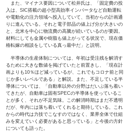
また、マイナス要因について松井氏は、「固定費の投
入は、SIC搭載の超小型高効率インバータなど自動運転
や電動化の注力領域へ投入していて、当初からの計画通
りに進んでいる。それと電子部品の値上げ分が大きいの
と、北米を中心に物流費の高騰が続いているのが要因。
材料にしても金属や樹脂も値上がってる状況で、現在価
格転嫁の相談をしている真っ最中だ」と説明。
半導体の生産体制については、年初は受注残を解消す
るために大きな数値を掲げていたと前置きし、「現在計
画よりも10％ほど減っているが、これでもコロナ前と同
じか多いレベルである」と解説。また、不足している半
導体については、「自動車以外の分野はだいぶ落ち着い
てきたが、自動車は固有SPECの半導体を使っているこ
とが多く、それが不足気味。この解消時期はまだ不透明
だが、年内には落ち着いてくれると期待している。これ
からの時代は力技でこなすのではなく、業界全体で仕組
みを変えていく必要があると思っている」と今後の方針
についても語った。