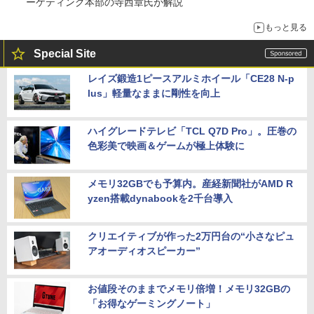
ーケティング本部の寺西章氏が解説
もっと見る
Special Site
レイズ鍛造1ピースアルミホイール「CE28 N-p
lus」軽量なままに剛性を向上
ハイグレードテレビ「TCL Q7D Pro」。圧巻の
色彩美で映画＆ゲームが極上体験に
メモリ32GBでも予算内。産経新聞社がAMD R
yzen搭載dynabookを2千台導入
クリエイティブが作った2万円台の“小さなピュ
アオーディオスピーカー”
お値段そのままでメモリ倍増！メモリ32GBの
「お得なゲーミングノート」