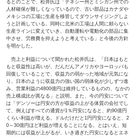
るとのことで、松井氏は「テネシー州とミシガン州での
人材確保が難しくなっているので、古い部品はカナダや
メキシコの工場に生産を移管してダウンサイジングしよ
うと計画している。同時に北米の工場は人間に頼らない
生産ラインに変えていき、自動運転や電動化の部品に集
中させ、労務費を抑えようと考えている」と今後の方針
を明かした。
売上と利益について聞かれた松井氏は、「日本はもと
もと収益性は高いが、だんだんアメリカやヨーロッパも
回復していることで、収益力の弱かった地域が元気にな
り、日本のように収益力の強い国の弱体化が少しずつ進
み、営業利益の4800億円は維持しているものの、なかの
売上構成比が異なる」と説明。また、今の円安について
は「デンソーは円安の方が収益の上がる体質の会社でし
て、例えばすべての通貨が1％円安になると、約90億円
くらい利益が増える。ドルだけだと1円円安になると、2
0～30億円ほど利益が増えることになる。とはいえ、短
期的には収益が上がるが、いき過ぎた円安になるとエネ