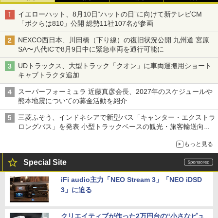
イエローハット、8月10日“ハットの日”に向けて新テレビCM
「ボクらは810」公開 総勢11社107名が参画
NEXCO西日本、川田橋（下り線）の復旧状況公開 九州道 宮原
SA〜八代ICで8月9日中に緊急車両を通行可能に
UDトラックス、大型トラック「クオン」に車両運搬用ショート
キャブトラクタ追加
スーパーフォーミュラ 近藤真彦会長、2027年のスケジュールや
熊本地震についての募金活動を紹介
三菱ふそう、インドネシアで新型バス「キャンター・エクストラ
ロングバス」を発表 小型トラックベースの観光・旅客輸送向け
バス
もっと見る
Special Site
iFi audio主力「NEO Stream 3」「NEO iDSD
3」に迫る
クリエイティブが作った2万円台の“小さなピュ