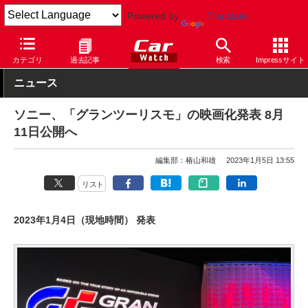
Powered by
Translate
Car Watch
イベント
CES
2023
カテゴリ
過去記事
検索
Impressサイト
ニュース
ソニー、「グランツーリスモ」の映画化発表 8月
11日公開へ
編集部：椿山和雄
2023年1月5日 13:55
リスト
2023年1月4日（現地時間） 発表