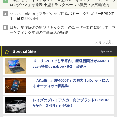
ロングバス」を発表 小型トラックベースの観光・旅客輸送向け
バス
ヤマハ、国内向けフラグシップ四輪バギー「グリズリーEPS XT-
R」 価格220万円
日産、受注好調の新型「キックス」のユーザー動向に関して、マ
ーケティング本部の寺西章氏が解説
もっと見る
Special Site
メモリ32GBでも予算内。産経新聞社がAMD R
yzen搭載dynabookを2千台導入
「A&ultima SP4000T」の魅力！ポケットに入
るオーディオの醍醐味
レイズのプレミアムカー向けブランドHOMUR
Aから「2×9R」が登場！