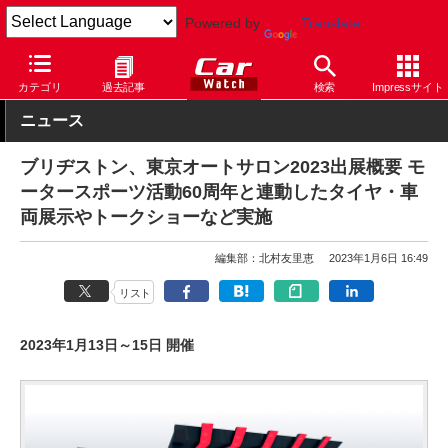
Powered by
Translate
Car Watch
イベント
東京オートサロン
2023
カテゴリ
過去記事
検索
Impressサイト
ニュース
ブリヂストン、東京オートサロン2023出展概要 モ
ータースポーツ活動60周年と連動したタイヤ・車
両展示やトークショーなど実施
編集部：北村友里恵
2023年1月6日 16:49
リスト
2023年1月13日～15日 開催