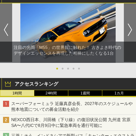
注目の光岡「M55」の世界観に触れた！ 古きよき時代の
デザインエッセンスを再現した相棒にしたくなる1台
●
●
●
●
●
アクセスランキング
1時間
24時間
1週間
1カ月
スーパーフォーミュラ 近藤真彦会長、2027年のスケジュールや
熊本地震についての募金活動を紹介
NEXCO西日本、川田橋（下り線）の復旧状況公開 九州道 宮原
SA〜八代ICで8月9日中に緊急車両を通行可能に
三菱ふそう、インドネシアで新型バス「キャンター・エクストラ