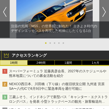
注目の光岡「M55」の世界観に触れた！ 古きよき時代の
デザインエッセンスを再現した相棒にしたくなる1台
●
●
●
●
●
アクセスランキング
1時間
24時間
1週間
1カ月
スーパーフォーミュラ 近藤真彦会長、2027年のスケジュールや
熊本地震についての募金活動を紹介
NEXCO西日本、川田橋（下り線）の復旧状況公開 九州道 宮原
SA〜八代ICで8月9日中に緊急車両を通行可能に
三菱ふそう、インドネシアで新型バス「キャンター・エクストラ
ロングバス」を発表 小型トラックベースの観光・旅客輸送向け
バス