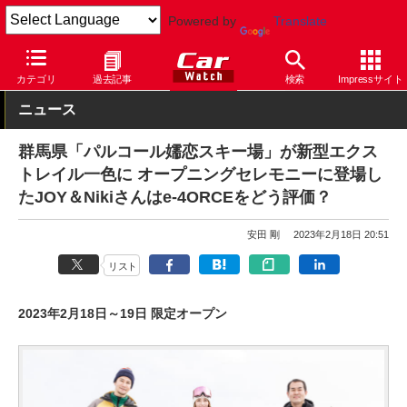
Powered by
Translate
Car Watch
自動車
日産
エクストレイル
カテゴリ
過去記事
検索
Impressサイト
ニュース
群馬県「パルコール嬬恋スキー場」が新型エクス
トレイル一色に オープニングセレモニーに登場し
たJOY＆Nikiさんはe-4ORCEをどう評価？
安田 剛
2023年2月18日 20:51
リスト
2023年2月18日～19日 限定オープン