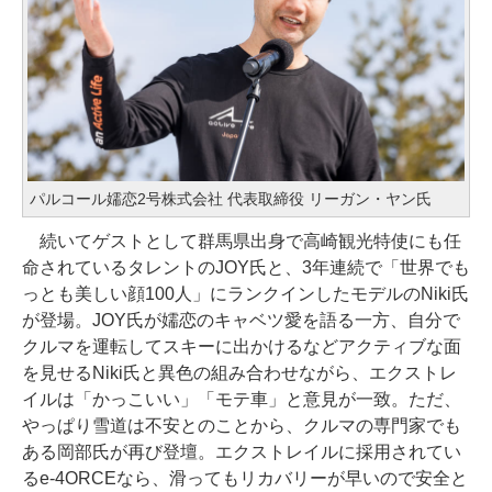
パルコール嬬恋2号株式会社 代表取締役 リーガン・ヤン氏
続いてゲストとして群馬県出身で高崎観光特使にも任
命されているタレントのJOY氏と、3年連続で「世界でも
っとも美しい顔100人」にランクインしたモデルのNiki氏
が登場。JOY氏が嬬恋のキャベツ愛を語る一方、自分で
クルマを運転してスキーに出かけるなどアクティブな面
を見せるNiki氏と異色の組み合わせながら、エクストレ
イルは「かっこいい」「モテ車」と意見が一致。ただ、
やっぱり雪道は不安とのことから、クルマの専門家でも
ある岡部氏が再び登壇。エクストレイルに採用されてい
るe-4ORCEなら、滑ってもリカバリーが早いので安全と