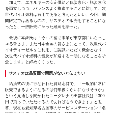
加えて、エネルギーの安定供給と低炭素化・脱炭素化
を両立しつつ、バランスよく推進することに対して、次
世代バイオ燃料は有用であると考えたといい、今回、期
間限定ではあるものの、サステオの販売をすることにな
ったと、一般販売に至った経緯を語った。
最後に本郷氏は「今回の補助事業が東京都にいらっし
ゃる皆さま、また日本全国の皆さまにとって、次世代バ
イオディーゼルをご利用、ご認識いただく機会となり、
次世代バイオ燃料の普及が加速する一助になることを祈
念します」と締めくくった。
サステオは品質面で問題がないと伝えたい
給油式の後に行なわれた質疑応答で、「一般的に常に
販売できるようになるのは何年後くらいになりそうか」
という見通しを聞かれたユーグレナの出雲社長は「300
円で買っていただけるのであればもうできます」と返
答。現在も愛知県名古屋市のサービスステーション「名