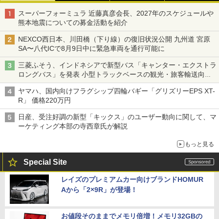
スーパーフォーミュラ 近藤真彦会長、2027年のスケジュールや
熊本地震についての募金活動を紹介
NEXCO西日本、川田橋（下り線）の復旧状況公開 九州道 宮原
SA〜八代ICで8月9日中に緊急車両を通行可能に
三菱ふそう、インドネシアで新型バス「キャンター・エクストラ
ロングバス」を発表 小型トラックベースの観光・旅客輸送向け
バス
ヤマハ、国内向けフラグシップ四輪バギー「グリズリーEPS XT-
R」 価格220万円
日産、受注好調の新型「キックス」のユーザー動向に関して、マ
ーケティング本部の寺西章氏が解説
もっと見る
Special Site
レイズのプレミアムカー向けブランドHOMUR
Aから「2×9R」が登場！
お値段そのままでメモリ倍増！メモリ32GBの