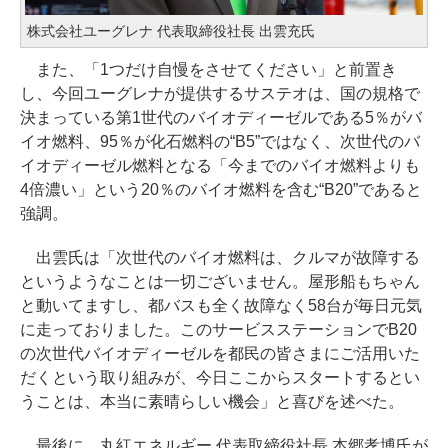
株式会社ユーグレナ 代表取締役社長 出雲充氏
また、「1つだけ自慢をさせてください」と前置き
し、今回ユーグレナが提供するサステオは、国の規格で
決まっている第1世代のバイオディーゼルである5％がバ
イオ燃料、95％が化石燃料の“B5”ではなく、次世代のバ
イオディーゼル燃料となる「今までのバイオ燃料よりも
4倍濃い」という20％のバイオ燃料を含む“B20”であると
強調。
出雲氏は「次世代のバイオ燃料は、クルマが故障する
というようなことは一切ございません。屋形船もちゃん
と動いてますし、都バスも全く故障なく58台が毎日元気
に走っておりました。このサービスステーションでB20
の次世代バイオディーゼルを都民の皆さまにご活用いた
だくという取り組みが、今日ここからスタートするとい
うことは、本当に素晴らしい機会」と喜びを述べた。
最後に、丸紅エネルギー 代表取締役社長 本郷孝博氏が