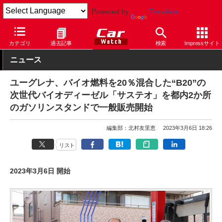
Powered by
Translate
Car Watch
自動車
カテゴリ
過去記事
検索
Impressサイト
ニュース
ユーグレナ、バイオ燃料を20％混合した“B20”の
次世代バイオディーゼル「サステオ」を都内2か所
のガソリンスタンドで一般販売開始
編集部：北村友里恵
2023年3月6日 18:26
リスト
2023年3月6日 開始