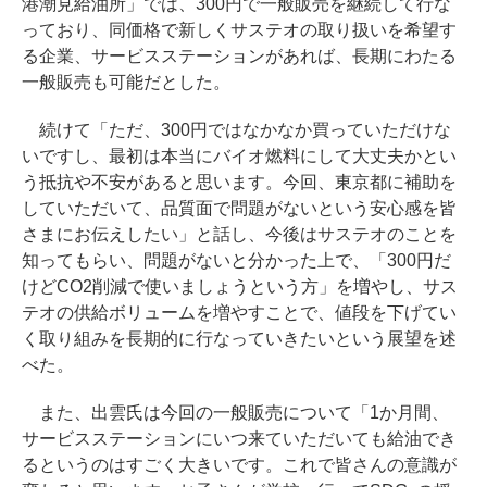
港潮見給油所」では、300円で一般販売を継続して行な
っており、同価格で新しくサステオの取り扱いを希望す
る企業、サービスステーションがあれば、長期にわたる
一般販売も可能だとした。
続けて「ただ、300円ではなかなか買っていただけな
いですし、最初は本当にバイオ燃料にして大丈夫かとい
う抵抗や不安があると思います。今回、東京都に補助を
していただいて、品質面で問題がないという安心感を皆
さまにお伝えしたい」と話し、今後はサステオのことを
知ってもらい、問題がないと分かった上で、「300円だ
けどCO2削減で使いましょうという方」を増やし、サス
テオの供給ボリュームを増やすことで、値段を下げてい
く取り組みを長期的に行なっていきたいという展望を述
べた。
また、出雲氏は今回の一般販売について「1か月間、
サービスステーションにいつ来ていただいても給油でき
るというのはすごく大きいです。これで皆さんの意識が