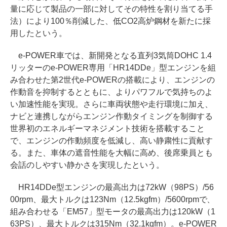
量に応じて製品の一部に対してその特性を割り当てる手
法）により100％削減した、低CO2高炉鋼材を新たに採
用したという。
e-POWER車では、新開発となる直列3気筒DOHC 1.4
リッターのe-POWER専用「HR14DDe」型エンジンを組
み合わせた第2世代e-POWERの搭載により、エンジンの
作動音を抑制するとともに、よりパワフルで気持ちのよ
い加速性能を実現。さらに車両状態や走行環境に加え、
ナビと連携しながらエンジン作動タイミングを制御する
世界初のエネルギーマネジメント技術を搭載すること
で、エンジンの作動頻度を低減し、高い静粛性に貢献す
る。また、車体の遮音性能を大幅に高め、後席乗員とも
会話のしやすい静かさを実現したという。
HR14DDe型エンジンの最高出力は72kW（98PS）/56
00rpm、最大トルクは123Nm（12.5kgfm）/5600rpmで、
組み合わせる「EM57」型モータの最高出力は120kW（1
63PS）、最大トルクは315Nm（32.1kgfm）。e-POWER