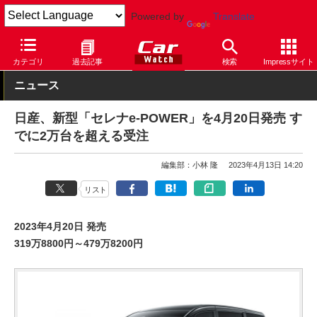
Powered by
Translate
Car Watch
自動車
日産
セレナ
カテゴリ
過去記事
検索
Impressサイト
ニュース
日産、新型「セレナe-POWER」を4月20日発売 す
でに2万台を超える受注
編集部：小林 隆
2023年4月13日 14:20
リスト
2023年4月20日 発売
319万8800円～479万8200円