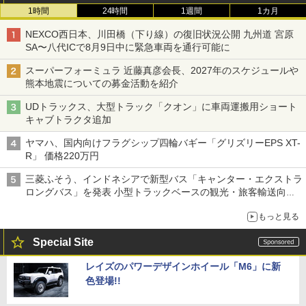
1時間
24時間
1週間
1カ月
NEXCO西日本、川田橋（下り線）の復旧状況公開 九州道 宮原
SA〜八代ICで8月9日中に緊急車両を通行可能に
スーパーフォーミュラ 近藤真彦会長、2027年のスケジュールや
熊本地震についての募金活動を紹介
UDトラックス、大型トラック「クオン」に車両運搬用ショート
キャブトラクタ追加
ヤマハ、国内向けフラグシップ四輪バギー「グリズリーEPS XT-
R」 価格220万円
三菱ふそう、インドネシアで新型バス「キャンター・エクストラ
ロングバス」を発表 小型トラックベースの観光・旅客輸送向け
バス
もっと見る
Special Site
レイズのパワーデザインホイール「M6」に新
色登場!!