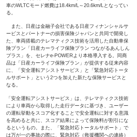
車のWLTCモード燃費は18.4km/L～20.6km/Lとなってい
る。
また、日産は金融子会社である日産フィナンシャルサ
ービスとパートナーの損害保険ジャパンと共同で開発し
た、車両搭載のテレマティクス技術を活用した自動車保
険プラン「日産カーライフ保険プラン つながるあんしん
プラス」を、セレナe-POWERより本格導入する。同商
品は「日産カーライフ保険プラン」が提供する従来内容
に、「安全運転アシストサービス」と「緊急対応トータ
ルサポート」という2つを加えた新たな保険サービスと
なる。
「安全運転アシストサービス」は、テレマティクス技術
により車両から取得した走行データに基づき、ユーザー
の運転挙動をスコア化することで安全運転に対する意識
を高めると共に、スコア結果によって保険料が割引にな
るというもの。また、「緊急対応トータルサポート」で
は万が一の事故の際に、緊急対応（救援機関への連絡）