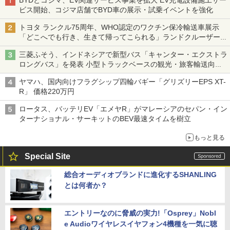
BYDとコジマ、EV関連サービス事業を拡大 EV充電設備施工サー
ビス開始、コジマ店舗でBYD車の展示・試乗イベントを強化
トヨタ ランクル75周年、WHO認定のワクチン保冷輸送車展示
「どこへでも行き、生きて帰ってこられる」ランドクルーザーで
命をつなぐ
三菱ふそう、インドネシアで新型バス「キャンター・エクストラ
ロングバス」を発表 小型トラックベースの観光・旅客輸送向け
バス
ヤマハ、国内向けフラグシップ四輪バギー「グリズリーEPS XT-
R」 価格220万円
ロータス、バッテリEV「エメヤR」がマレーシアのセパン・イン
ターナショナル・サーキットのBEV最速タイムを樹立
もっと見る
Special Site
総合オーディオブランドに進化するSHANLING
とは何者か？
エントリーなのに脅威の実力!「Osprey」Nobl
e Audioワイヤレスイヤフォン4機種を一気に聴