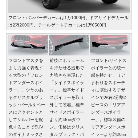
フロントバンパーデカールは1万1000円、ドアサイドデカール
は2万2000円、テールゲートデカールは1万6500円
フロントマスクを
前後にボリューム
フロント/サイドス
より力強く表現す
を持たせる造形で
ポイラーとの統一
る大型の「フロン
力強さを表現した
感を持たせ、リア
トアンダースポイ
「サイドスポイラ
まわりをスポーテ
ラー」。ツヤのあ
ー」。標準サイド
ィに演出するデザ
るクリスタルブラ
スポイラーを取り
インで左右2分割2
ック･パールをベー
外して装着。標準
ピースの「リアア
スにアクセントと
サイドスポイラー
ンダースポイラ
してシルバーを配
より約45㎜ダウ
ー」。標準装備の
色することでSUV
ン。価格はクリス
リアアンダースポ
のダイナミックさ
タルブラック・パ
イラーより約20㎜