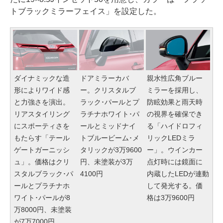
トブラックミラーフェイス」を設定した。
ダイナミックな造
親水性広角ブルー
ドアミラーカバ
形によりワイド感
ミラーを採用し、
ー。クリスタルブ
と力強さを演出。
防眩効果と雨天時
ラック･パールとプ
リアスタイリング
の視界を確保でき
ラチナホワイト･パ
にスポーティさを
る「ハイドロフィ
ールとミッドナイ
もたらす「テール
リックLEDミラ
トブルービーム･メ
ゲートガーニッシ
ー」。ウインカー
タリックが3万9600
ュ」。価格はクリ
点灯時には鏡面に
円、未塗装が3万
スタルブラック･パ
内蔵したLEDが連動
4100円
ールとプラチナホ
して発光する。価
ワイト･パールが8
格は3万9600円
万8000円、未塗装
が7万7000円