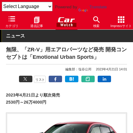
Powered by
Translate
Car Watch
自動車
ホンダ
ZR-V
カテゴリ
過去記事
検索
Impressサイト
ニュース
無限、「ZR-V」用エアロパーツなど発売 開発コン
セプトは「Emotional Urban Sports」
編集部：塩谷公邦
2023年4月21日 14:01
リスト
2023年4月21日より順次発売
2530円～26万4000円