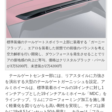
標準装備のテールゲートスポイラー上部に装着する「ガーニー
フラップ」。エアロを装着した状態での前後のバランスを考え
空力解析を行い開発し、ダウンフォースを発生させることでリ
アの接地感の向上に寄与。価格はクリスタルブラック・パール
が3万5200円、未塗装が2万4200円
テールゲートセンター部には、リアスタイルに力強さ
を演出する大型のテールゲートガーニッシュを設定。ア
ルミホイールは、標準装着ホイールの18インチに対し1
インチアップとした19インチアルミホイール「MDC」を
ラインナップ。リムにフローフォーミング加工を施し薄
く軽量化を図りながらも高い剛性を実現し、サイズは新
たに19×8.5Jインセット50を用意し、カラーは「フラッ