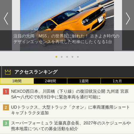
注目の光岡「M55」の世界観に触れた！ 古きよき時代の
デザインエッセンスを再現した相棒にしたくなる1台
●
●
●
●
●
アクセスランキング
1時間
24時間
1週間
1カ月
NEXCO西日本、川田橋（下り線）の復旧状況公開 九州道 宮原
SA〜八代ICで8月9日中に緊急車両を通行可能に
UDトラックス、大型トラック「クオン」に車両運搬用ショート
キャブトラクタ追加
スーパーフォーミュラ 近藤真彦会長、2027年のスケジュールや
熊本地震についての募金活動を紹介