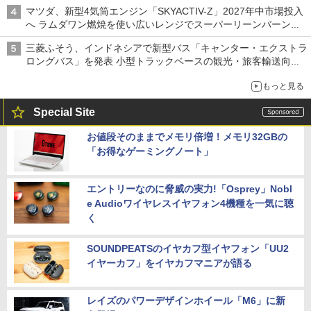
マツダ、新型4気筒エンジン「SKYACTIV-Z」2027年中市場投入
へ ラムダワン燃焼を使い広いレンジでスーパーリーンバーン燃
焼を実現
三菱ふそう、インドネシアで新型バス「キャンター・エクストラ
ロングバス」を発表 小型トラックベースの観光・旅客輸送向け
バス
もっと見る
Special Site
お値段そのままでメモリ倍増！メモリ32GBの
「お得なゲーミングノート」
エントリーなのに脅威の実力!「Osprey」Nobl
e Audioワイヤレスイヤフォン4機種を一気に聴
く
SOUNDPEATSのイヤカフ型イヤフォン「UU2
イヤーカフ」をイヤカフマニアが語る
レイズのパワーデザインホイール「M6」に新