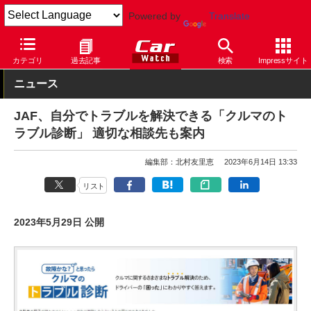
Powered by
Translate
Car Watch
自動車
カテゴリ
過去記事
検索
Impressサイト
ニュース
JAF、自分でトラブルを解決できる「クルマのト
ラブル診断」 適切な相談先も案内
編集部：北村友里恵
2023年6月14日 13:33
リスト
2023年5月29日 公開