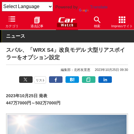
Powered by
Translate
Car Watch
自動車
スバル
WRX
カテゴリ
過去記事
検索
Impressサイト
ニュース
スバル、「WRX S4」改良モデル 大型リアスポイ
ラーをオプション設定
編集部：北村友里恵
2023年10月25日 09:30
リスト
2023年10月25日 発表
447万7000円～502万7000円