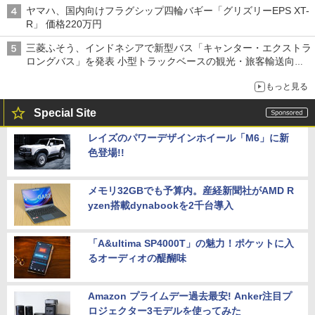
ヤマハ、国内向けフラグシップ四輪バギー「グリズリーEPS XT-
R」 価格220万円
三菱ふそう、インドネシアで新型バス「キャンター・エクストラ
ロングバス」を発表 小型トラックベースの観光・旅客輸送向け
バス
もっと見る
Special Site
レイズのパワーデザインホイール「M6」に新
色登場!!
メモリ32GBでも予算内。産経新聞社がAMD R
yzen搭載dynabookを2千台導入
「A&ultima SP4000T」の魅力！ポケットに入
るオーディオの醍醐味
Amazon プライムデー過去最安! Anker注目プ
ロジェクター3モデルを使ってみた