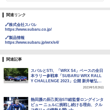
関連リンク
🔗株式会社スバル
https://www.subaru.co.jp/
🔗製品情報
https://www.subaru.jp/wrx/s4/
関連記事
スバルとSTI、「WRX S4」ベースの全日
本ラリー参戦車「SUBARU WRX RALL
Y CHALLENGE 2023」公開 新井敏弘＆
鎌田卓麻選手が手ごたえを語る
2023年5月26日
熱田護の辰己英治STI総監督ロングインタ
ビュー ニュルに挑戦し続ける理由、クル
マ作りへの情熱を聞いた