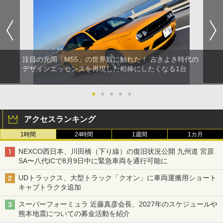
注目の光岡「M55」の世界観に触れた！ 古きよき時代の
デザインエッセンスを再現した相棒にしたくなる1台
●
●
●
●
●
アクセスランキング
1時間
24時間
1週間
1カ月
NEXCO西日本、川田橋（下り線）の復旧状況公開 九州道 宮原
SA〜八代ICで8月9日中に緊急車両を通行可能に
UDトラックス、大型トラック「クオン」に車両運搬用ショート
キャブトラクタ追加
スーパーフォーミュラ 近藤真彦会長、2027年のスケジュールや
熊本地震についての募金活動を紹介