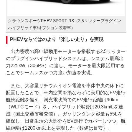
クラウンスポーツPHEV SPORT RS（2.5リッタープラグイン
ハイブリッド車/オプション装着車）
PHEVならではのより「楽しい走り」を実現
出力密度の高い駆動用モーターを搭載する2.5リッター
のプラグインハイブリッドシステムは、システム最高出
力225kW（306PS）に達し、モーターを最大限活用する
ことでシームレスかつ力強い加速を実現。
また、大容量リチウムイオン電池を車体中央の床下に
配置したことで、車内空間を損なわずに実用的なEV走行
航続距離を備え、満充電状態でのEV走行距離は90km
（WLTCモード）を、ハイブリッド燃費は20.3km/Lを達
成（国土交通省審査値）。ガソリンタンク容量も55Lを
確保し、日常生活の大部分をEV走行でカバーしつつ、航
続距離は1200km以上を実現した（数値は目安）。