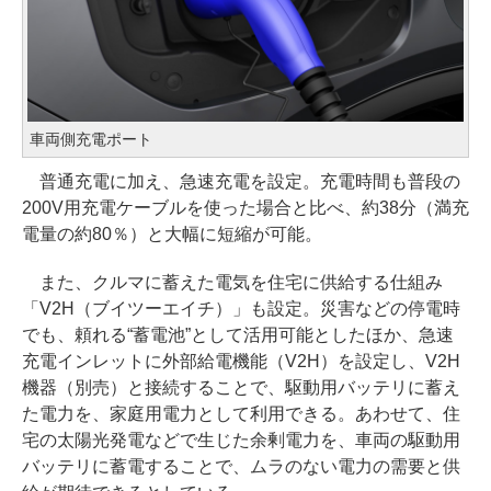
車両側充電ポート
普通充電に加え、急速充電を設定。充電時間も普段の
200V用充電ケーブルを使った場合と比べ、約38分（満充
電量の約80％）と大幅に短縮が可能。
また、クルマに蓄えた電気を住宅に供給する仕組み
「V2H（ブイツーエイチ）」も設定。災害などの停電時
でも、頼れる“蓄電池”として活用可能としたほか、急速
充電インレットに外部給電機能（V2H）を設定し、V2H
機器（別売）と接続することで、駆動用バッテリに蓄え
た電力を、家庭用電力として利用できる。あわせて、住
宅の太陽光発電などで生じた余剰電力を、車両の駆動用
バッテリに蓄電することで、ムラのない電力の需要と供