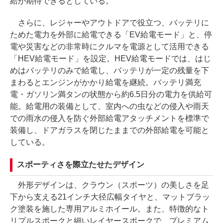
給が期待できるとしている。
さらに、レジャーやアウトドアで役立つ、バッテリに
ためた電力を外部に給電できる「EV給電モード」と、停
電や災害などの非常時にクルマを電源として活用できる
「HEV給電モード」を設定。HEV給電モードでは、はじ
めはバッテリのみで給電し、バッテリが一定の残量を下
まわるとエンジンがかかり給電を継続。バッテリ満充
電・ガソリン満タンの状態から約6.5日分の電力を供給可
能。給電用の装備として、室内への虫などの侵入や雨天
での雨水の侵入を防ぐ外部給電アタッチメントを標準で
装備し、ドアガラスを閉じたままでの外部給電を可能と
している。
スポーティさを際立たせたデザイン
外形デザインは、クラウン（スポーツ）の美しさを足
下から支える21インチ大径広幅タイヤと、マットブラッ
ク塗装を施した専用アルミホイール。また、特徴的なト
リプルスポークと細いレイヤースポークで、プレミアム