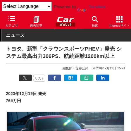
Powered by
Translate
Car Watch
自動車
トヨタ
クラウン
カテゴリ
過去記事
検索
Impressサイト
ニュース
トヨタ、新型「クラウンスポーツPHEV」発売 シ
ステム最高出力306PS、航続距離1200km以上
編集部：塩谷公邦
2023年12月19日 15:21
リスト
2023年12月19日 発売
765万円