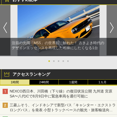
注目の光岡「M55」の世界観に触れた！ 古きよき時代の
デザインエッセンスを再現した相棒にしたくなる1台
●
●
●
●
●
アクセスランキング
1時間
24時間
1週間
1カ月
NEXCO西日本、川田橋（下り線）の復旧状況公開 九州道 宮原
SA〜八代ICで8月9日中に緊急車両を通行可能に
三菱ふそう、インドネシアで新型バス「キャンター・エクストラ
ロングバス」を発表 小型トラックベースの観光・旅客輸送向け
バス