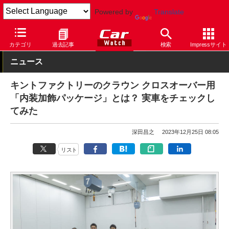
Powered by
Translate
Car Watch
自動車
トヨタ
クラウン
カテゴリ
過去記事
検索
Impressサイト
ニュース
キントファクトリーのクラウン クロスオーバー用
「内装加飾パッケージ」とは？ 実車をチェックし
てみた
深田昌之
2023年12月25日 08:05
リスト