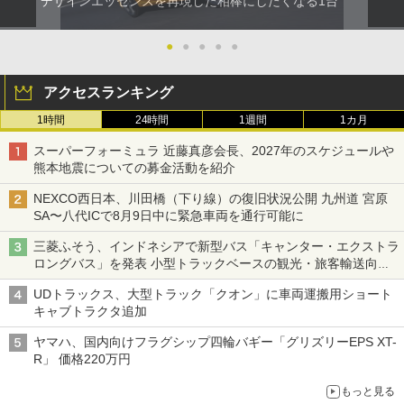
デザインエッセンスを再現した相棒にしたくなる1台
●
●
●
●
●
アクセスランキング
1時間
24時間
1週間
1カ月
スーパーフォーミュラ 近藤真彦会長、2027年のスケジュールや
熊本地震についての募金活動を紹介
NEXCO西日本、川田橋（下り線）の復旧状況公開 九州道 宮原
SA〜八代ICで8月9日中に緊急車両を通行可能に
三菱ふそう、インドネシアで新型バス「キャンター・エクストラ
ロングバス」を発表 小型トラックベースの観光・旅客輸送向け
バス
UDトラックス、大型トラック「クオン」に車両運搬用ショート
キャブトラクタ追加
ヤマハ、国内向けフラグシップ四輪バギー「グリズリーEPS XT-
R」 価格220万円
もっと見る