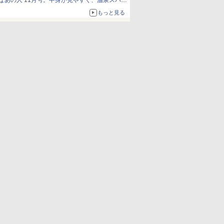
なあの人 11月号。中身が見やすく、温泉スパに
も使える
もっと見る