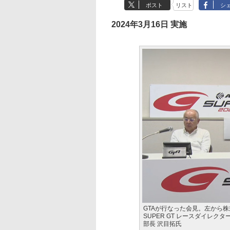
ポスト
リスト
シ
2024年3月16日 実施
GTAが行なった会見。左から株
SUPER GT レースダイレ
部長 沢目拓氏