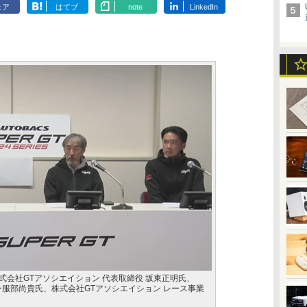
ェア
はてブ
note
LinkedIn
式会社GTアソシエイション 代表取締役 坂東正明氏、
クター服部尚貴氏、株式会社GTアソシエイション レース事業