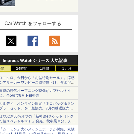
Car Watch をフォローする
Impress Watchシリーズ 人気記事
時間
24時間
1週間
1カ月
ユニクロ、今日から「お盆特別セール」。涼感
シアサッカーワンピース待望値下げ、撥水ギア
ショーツは1990円に
東映の歴代オープニング映像がカプセルトイ
に。全5種で8月下旬発売
カルディ、オンライン限定「ネコバッグ＆タン
ブラーセット」を一般販売。7月の抽選販売の
当選無効分
はやぶさ50％オフの「新幹線eチケット（トク
だ値スペシャル28）」発売。秋冬乗車分、えき
ねっと限定
「ムーミン」大小メッシュポーチが付録、素敵