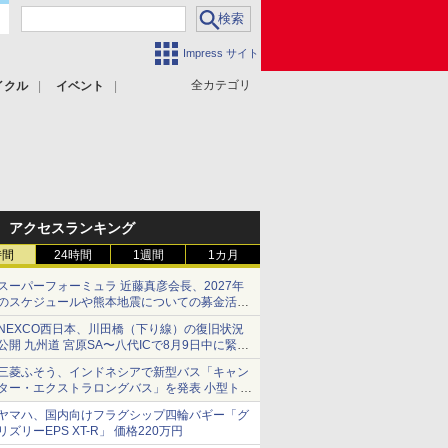
Impress サイト
全カテゴリ
イクル
イベント
アクセスランキング
時間
24時間
1週間
1カ月
スーパーフォーミュラ 近藤真彦会長、2027年
のスケジュールや熊本地震についての募金活動
を紹介
NEXCO西日本、川田橋（下り線）の復旧状況
公開 九州道 宮原SA〜八代ICで8月9日中に緊急
車両を通行可能に
三菱ふそう、インドネシアで新型バス「キャン
ター・エクストラロングバス」を発表 小型トラ
ックベースの観光・旅客輸送向けバス
ヤマハ、国内向けフラグシップ四輪バギー「グ
リズリーEPS XT-R」 価格220万円