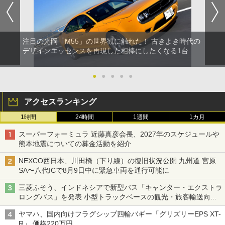
注目の光岡「M55」の世界観に触れた！ 古きよき時代の
デザインエッセンスを再現した相棒にしたくなる1台
●
●
●
●
●
アクセスランキング
1時間
24時間
1週間
1カ月
スーパーフォーミュラ 近藤真彦会長、2027年のスケジュールや
熊本地震についての募金活動を紹介
NEXCO西日本、川田橋（下り線）の復旧状況公開 九州道 宮原
SA〜八代ICで8月9日中に緊急車両を通行可能に
三菱ふそう、インドネシアで新型バス「キャンター・エクストラ
ロングバス」を発表 小型トラックベースの観光・旅客輸送向け
バス
ヤマハ、国内向けフラグシップ四輪バギー「グリズリーEPS XT-
R」 価格220万円