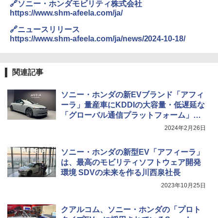
🔗ソニー・ホンダモビリティ株式会社
https://www.shm-afeela.com/ja/
🔗ニュースリリース
https://www.shm-afeela.com/ja/news/2024-10-18/
関連記事
ソニー・ホンダの新EVブランド「アフィ
ーラ」量産車にKDDIの大容量・低遅延な
「グローバル通信プラットフォーム」活
用
2024年2月26日
ソニー・ホンダの新型EV「アフィーラ」
は、最高のモビリティソフトウェア開発
環境 SDVの未来を作る川西泉社長
2023年10月25日
クアルコム、ソニー・ホンダの「プロト