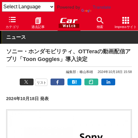
Powered by
Translate
Car Watch
自動車
ホンダ
カテゴリ
過去記事
検索
Impressサイト
ニュース
ソニー・ホンダモビリティ、OTTeraの動画配信ア
プリ「Toon Goggles」導入決定
編集部：椿山和雄
2024年10月18日 15:58
リスト
2024年10月18日 発表