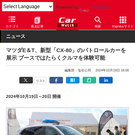
Powered by
Translate
Car Watch
自動車
マツダ
CX-80
カテゴリ
過去記事
検索
Impressサイト
ニュース
マツダE＆T、新型「CX-80」のパトロールカーを
展示 ブースではたらくクルマを体験可能
編集部：塩谷公邦
2024年10月19日 16:00
リスト
2024年10月19日～20日 開催