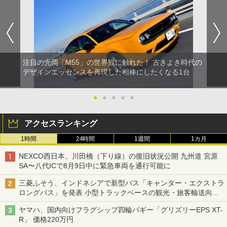
注目の光岡「M55」の世界観に触れた！ 古きよき時代の
デザインエッセンスを再現した相棒にしたくなる1台
●
●
●
●
●
アクセスランキング
1時間
24時間
1週間
1カ月
NEXCO西日本、川田橋（下り線）の復旧状況公開 九州道 宮原
SA〜八代ICで8月9日中に緊急車両を通行可能に
三菱ふそう、インドネシアで新型バス「キャンター・エクストラ
ロングバス」を発表 小型トラックベースの観光・旅客輸送向け
バス
ヤマハ、国内向けフラグシップ四輪バギー「グリズリーEPS XT-
R」 価格220万円