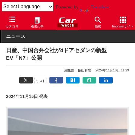
Powered by
Translate
Car Watch
自動車
日産
カテゴリ
過去記事
検索
Impressサイト
ニュース
日産、中国合弁会社が4ドアセダンの新型
EV「N7」公開
編集部：椿山和雄
2024年11月18日 11:29
リスト
2024年11月15日 発表