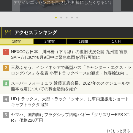
デザインエッセンスを再現した相棒にしたくなる1台
●
●
●
●
●
アクセスランキング
1時間
24時間
1週間
1カ月
NEXCO西日本、川田橋（下り線）の復旧状況公開 九州道 宮原
SA〜八代ICで8月9日中に緊急車両を通行可能に
三菱ふそう、インドネシアで新型バス「キャンター・エクストラ
ロングバス」を発表 小型トラックベースの観光・旅客輸送向け
バス
スーパーフォーミュラ 近藤真彦会長、2027年のスケジュールや
熊本地震についての募金活動を紹介
UDトラックス、大型トラック「クオン」に車両運搬用ショート
キャブトラクタ追加
ヤマハ、国内向けフラグシップ四輪バギー「グリズリーEPS XT-
R」 価格220万円
もっと見る