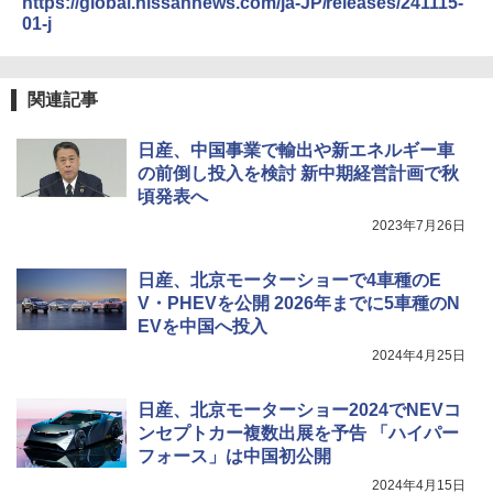
https://global.nissannews.com/ja-JP/releases/241115-
01-j
関連記事
日産、中国事業で輸出や新エネルギー車
の前倒し投入を検討 新中期経営計画で秋
頃発表へ
2023年7月26日
日産、北京モーターショーで4車種のE
V・PHEVを公開 2026年までに5車種のN
EVを中国へ投入
2024年4月25日
日産、北京モーターショー2024でNEVコ
ンセプトカー複数出展を予告 「ハイパー
フォース」は中国初公開
2024年4月15日