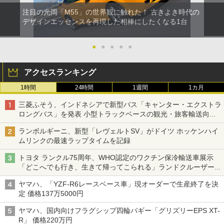
注目の光岡「M55」の世界観に触れた！ 古きよき時代の
デザインエッセンスを再現した相棒にしたくなる1台
●
●
●
●
●
アクセスランキング
1時間
24時間
1週間
1カ月
三菱ふそう、インドネシアで新型バス「キャンター・エクストラ
ロングバス」を発表 小型トラックベースの観光・旅客輸送向け
バス
ランボルギーニ、新型「レヴェルトSV」がドイツ ホッケンハイ
ムリンクの最速ラップタイムを記録
トヨタ ランクル75周年、WHO認定のワクチン保冷輸送車展示
「どこへでも行き、生きて帰ってこられる」ランドクルーザーで
命をつなぐ
ヤマハ、「YZF-R6レースベース車」現オーダーで生産終了を決
定 価格137万5000円
ヤマハ、国内向けフラグシップ四輪バギー「グリズリーEPS XT-
R」 価格220万円