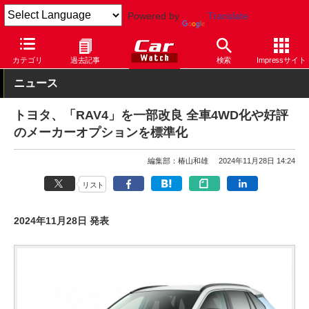
Powered by
Translate
Car Watch
自動車
トヨタ
RAV4
カテゴリ
過去記事
検索
Impressサイト
ニュース
トヨタ、「RAV4」を一部改良 全車4WD化や好評
のメーカーオプションを標準化
編集部：椿山和雄
2024年11月28日 14:24
リスト
2024年11月28日 発表