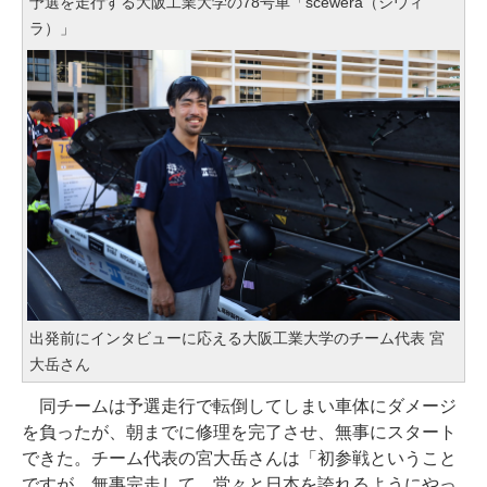
予選を走行する大阪工業大学の78号車「scewera（シウィ
ラ）」
出発前にインタビューに応える大阪工業大学のチーム代表 宮
大岳さん
同チームは予選走行で転倒してしまい車体にダメージ
を負ったが、朝までに修理を完了させ、無事にスタート
できた。チーム代表の宮大岳さんは「初参戦ということ
ですが、無事完走して、堂々と日本を誇れるようにやっ