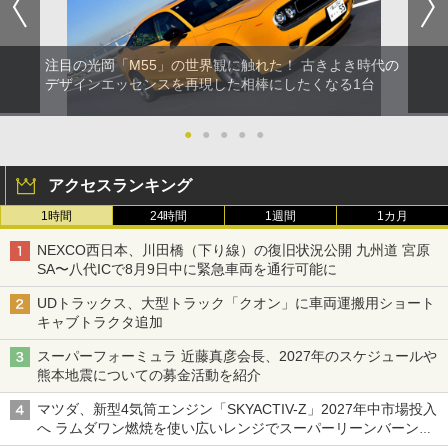
注目の光岡「M55」の世界観に触れた！ 古きよき時代の
デザインエッセンスを再現した相棒にしたくなる1台
●
●
●
●
●
アクセスランキング
1時間
24時間
1週間
1カ月
NEXCO西日本、川田橋（下り線）の復旧状況公開 九州道 宮原
SA〜八代ICで8月9日中に緊急車両を通行可能に
UDトラックス、大型トラック「クオン」に車両運搬用ショート
キャブトラクタ追加
スーパーフォーミュラ 近藤真彦会長、2027年のスケジュールや
熊本地震についての募金活動を紹介
マツダ、新型4気筒エンジン「SKYACTIV-Z」2027年中市場投入
へ ラムダワン燃焼を使い広いレンジでスーパーリーンバーン燃
焼を実現