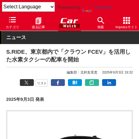
Powered by
Translate
Car Watch
自動車
トヨタ
クラウン
カテゴリ
過去記事
検索
Impressサイト
ニュース
S.RIDE、東京都内で「クラウン FCEV」を活用し
た水素タクシーの配車を開始
編集部：北村友里恵
2025年9月3日 19:32
リスト
2025年9月3日 発表