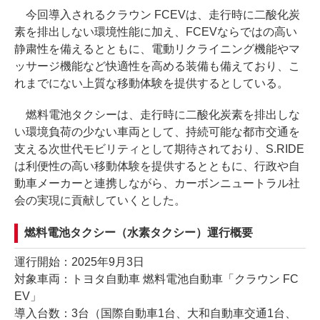
今回導入されるクラウン FCEVは、走行時に二酸化炭
素を排出しない環境性能に加え、FCEVならではの高い
静粛性を備えるとともに、電動リクライニング機能やマ
ッサージ機能など快適性を高める装備も備えており、こ
れまでにない上質な移動体験を提供するとしている。
燃料電池タクシーは、走行時に二酸化炭素を排出しな
い環境負荷の少ない車両として、持続可能な都市交通を
支える次世代モビリティとして期待されており、S.RIDE
は利便性の高い移動体験を提供するとともに、行政や自
動車メーカーと連携しながら、カーボンニュートラル社
会の実現に貢献していくとした。
燃料電池タクシー（水素タクシー）運行概要
運行開始：2025年9月3日
対象車両：トヨタ自動車 燃料電池自動車「クラウン FC
EV」
導入台数：3台（国際自動車1台、大和自動車交通1台、