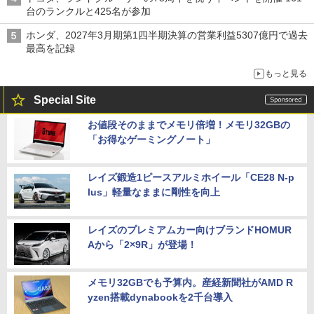
台のランクルと425名が参加
ホンダ、2027年3月期第1四半期決算の営業利益5307億円で過去
最高を記録
もっと見る
Special Site
お値段そのままでメモリ倍増！メモリ32GBの
「お得なゲーミングノート」
レイズ鍛造1ピースアルミホイール「CE28 N-p
lus」軽量なままに剛性を向上
レイズのプレミアムカー向けブランドHOMUR
Aから「2×9R」が登場！
メモリ32GBでも予算内。産経新聞社がAMD R
yzen搭載dynabookを2千台導入