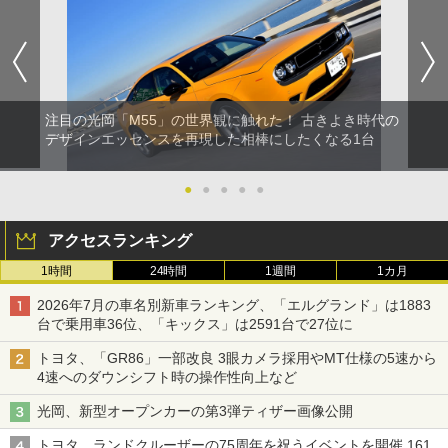
注目の光岡「M55」の世界観に触れた！ 古きよき時代の
デザインエッセンスを再現した相棒にしたくなる1台
●
●
●
●
●
アクセスランキング
1時間
24時間
1週間
1カ月
2026年7月の車名別新車ランキング、「エルグランド」は1883
台で乗用車36位、「キックス」は2591台で27位に
トヨタ、「GR86」一部改良 3眼カメラ採用やMT仕様の5速から
4速へのダウンシフト時の操作性向上など
光岡、新型オープンカーの第3弾ティザー画像公開
トヨタ、ランドクルーザーの75周年を祝うイベントを開催 161