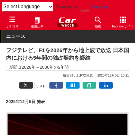
Powered by
Translate
Car Watch
モータースポーツ
F1
カテゴリ
過去記事
検索
Impressサイト
ニュース
フジテレビ、F1を2026年から地上波で放送 日本国
内における5年間の独占契約を締結
期間は2026年～2030年の5年間
編集部：北村友里恵
2025年12月5日 13:21
リスト
2025年12月5日 発表