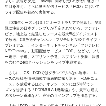
ぶりに放送が決定。1998年に開始したCS放送中継は29
年目を迎え、さらに動画配信サービス「FOD」において
ライブ配信を初めて実施する。
2026年シーズンは3月にオーストラリアで開幕し、第3
戦に注目の日本グランプリが予定されている。フジテレ
ビは、地上波で厳選したレースを最大5戦ダイジェスト
で放送。CS放送チャンネル「フジテレビNEXT ライブ・
プレミアム」、インターネットチャンネル「フジテレビ
NEXTsmart」、動画配信サービス「FOD」などで、フリ
ー走行、予選、スプリント予選、スプリント決勝、決勝
を含む全24戦全セッションをライブ中継する。
さらに、CS、FODではグランプリのない週末に、レ
ースの模様を情報満載で徹底的に振り返る「F1GPニュ
ース」を放送するほか、オフシーズンには5時間でシー
ズンを総括する「FORMULA 1総集編」や、貴重な過去
の名シーン番組など、充実のラインアップを用意する。
また「FOD」は、日本で初めてF1公式ストリーミング