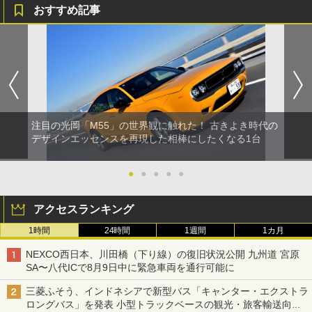
おすすめ記事
注目の光岡「M55」の世界観に触れた！ 古きよき時代の
デザインエッセンスを再現した相棒にしたくなる1台
●
●
●
●
●
アクセスランキング
1時間
24時間
1週間
1カ月
NEXCO西日本、川田橋（下り線）の復旧状況公開 九州道 宮原
SA〜八代ICで8月9日中に緊急車両を通行可能に
三菱ふそう、インドネシアで新型バス「キャンター・エクストラ
ロングバス」を発表 小型トラックベースの観光・旅客輸送向け