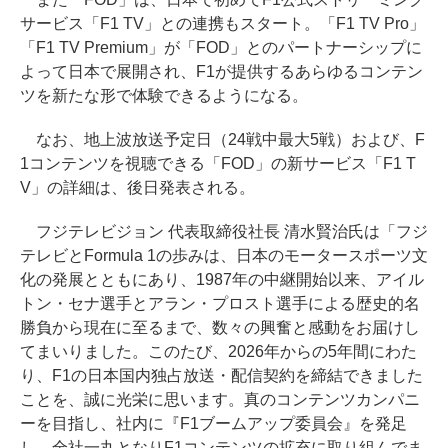
サービス「F1 TV」との連携もスタート。「F1 TV Pro」
「F1 TV Premium」が「FOD」とのパートナーシップに
よって日本で展開され、F1が提供するあらゆるコンテン
ツを新たな形で体験できるようになる。
なお、地上波放送予定日（24戦中最大5戦）および、F
1コンテンツを視聴できる「FOD」の新サービス「F1 T
V」の詳細は、後日発表される。
フジテレビジョン 代表取締役社長 清水賢治氏は「フジ
テレビとFormula 1の歩みは、日本のモータースポーツ文
化の発展とともにあり、1987年の中継開始以来、アイル
トン・セナ選手とアラン・プロスト選手による歴史的名
勝負から現在に至るまで、数々の興奮と感動をお届けし
てまいりました。このたび、2026年からの5年間にわた
り、F1の日本国内独占放送・配信契約を締結できました
ことを、誠に光栄に思います。真のコンテンツカンパニ
ーを目指し、社内に『F1ブームアップ委員会』を発足
し、全社一丸となりF1コンテンツの拡充に取り組んでま