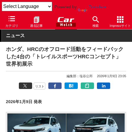
Powered by
Translate
Car Watch
自動車
ホンダ
ヴェゼル
カテゴリ
過去記事
検索
Impressサイト
ニュース
ホンダ、HRCのオフロード活動をフィードバック
した4台の「トレイルスポーツHRCコンセプト」
世界初展示
編集部：塩谷公邦
2026年1月9日 23:05
リスト
2026年1月9日 発表