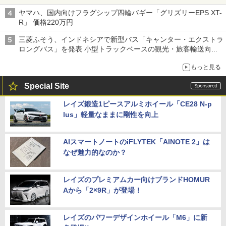
ヤマハ、国内向けフラグシップ四輪バギー「グリズリーEPS XT-
R」 価格220万円
三菱ふそう、インドネシアで新型バス「キャンター・エクストラ
ロングバス」を発表 小型トラックベースの観光・旅客輸送向け
バス
もっと見る
Special Site
レイズ鍛造1ピースアルミホイール「CE28 N-p
lus」軽量なままに剛性を向上
AIスマートノートのiFLYTEK「AINOTE 2」は
なぜ魅力的なのか？
レイズのプレミアムカー向けブランドHOMUR
Aから「2×9R」が登場！
レイズのパワーデザインホイール「M6」に新