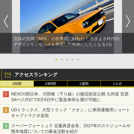
注目の光岡「M55」の世界観に触れた！ 古きよき時代の
デザインエッセンスを再現した相棒にしたくなる1台
●
●
●
●
●
アクセスランキング
1時間
24時間
1週間
1カ月
NEXCO西日本、川田橋（下り線）の復旧状況公開 九州道 宮原
SA〜八代ICで8月9日中に緊急車両を通行可能に
UDトラックス、大型トラック「クオン」に車両運搬用ショート
キャブトラクタ追加
スーパーフォーミュラ 近藤真彦会長、2027年のスケジュールや
熊本地震についての募金活動を紹介