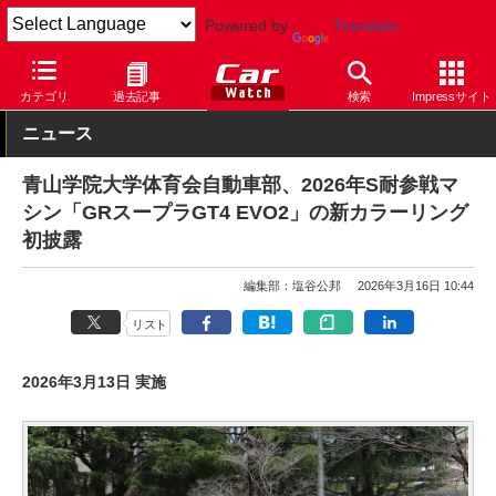
Powered by
Translate
Car Watch
モータースポーツ
スーパー耐久
カテゴリ
過去記事
検索
Impressサイト
ニュース
青山学院大学体育会自動車部、2026年S耐参戦マ
シン「GRスープラGT4 EVO2」の新カラーリング
初披露
編集部：塩谷公邦
2026年3月16日 10:44
リスト
2026年3月13日 実施