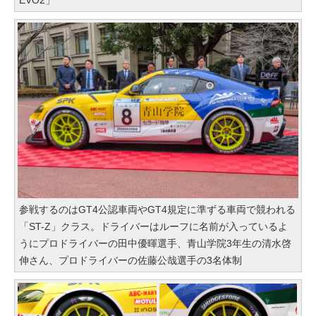
EVO2」
参戦するのはGT4公認車両やGT4規定に準ずる車両で競われる
「ST-Z」クラス。ドライバーはルーフに名前が入っているよ
うにプロドライバーの田中優暉選手、青山学院3年生の清水啓
伸さん、プロドライバーの佐藤公哉選手の3名体制