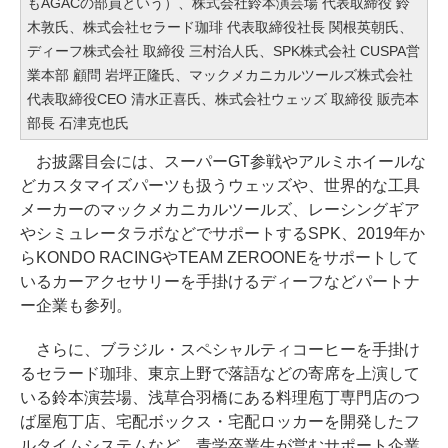
もAGACの部員という）、株式会社鈴本演芸場 代表取締役 鈴
木敦氏、株式会社セラード珈琲 代表取締役社長 関根英朝氏、
ディーフ株式会社 取締役 三村治人氏、SPK株式会社 CUSPA営
業本部 顧問 岩坪正隆氏、マックメカニカルツールズ株式会社
代表取締役CEO 清水正喜氏、株式会社ウェッズ 取締役 販売本
部長 石津克也氏
お披露目会には、スーパーGT参戦やアルミホイールな
どカスタマイズパーツも扱うウェッズや、世界的な工具
メーカーのマックメカニカルツールズ、レーシングギア
やシミュレータラボなどでサポートするSPK、2019年か
らKONDO RACINGやTEAM ZEROONEをサポートして
いるカーアクセサリーを手掛けるディーフなどパートナ
ー企業も参列。
さらに、ブラジル・スペシャルティコーヒーを手掛け
るセラード珈琲、東京上野で落語などの寄席を上演して
いる鈴本演芸場、浅草合羽橋にある料理庖丁専門店のつ
ば屋庖丁店、宅配ボックス・宅配ロッカーを開発したフ
ルタイムシステムなど、青学卒業生が営むサポート企業