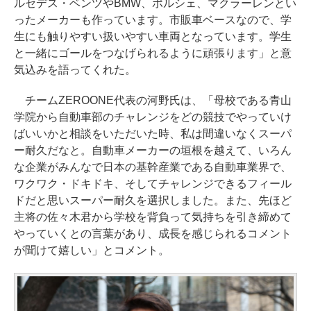
ルセデス・ベンツやBMW、ポルシェ、マクラーレンとい
ったメーカーも作っています。市販車ベースなので、学
生にも触りやすい扱いやすい車両となっています。学生
と一緒にゴールをつなげられるように頑張ります」と意
気込みを語ってくれた。
チームZEROONE代表の河野氏は、「母校である青山
学院から自動車部のチャレンジをどの競技でやっていけ
ばいいかと相談をいただいた時、私は間違いなくスーパ
ー耐久だなと。自動車メーカーの垣根を越えて、いろん
な企業がみんなで日本の基幹産業である自動車業界で、
ワクワク・ドキドキ、そしてチャレンジできるフィール
ドだと思いスーパー耐久を選択しました。また、先ほど
主将の佐々木君から学校を背負って気持ちを引き締めて
やっていくとの言葉があり、成長を感じられるコメント
が聞けて嬉しい」とコメント。