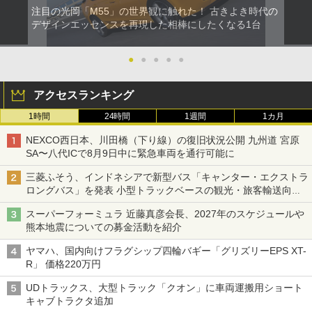
注目の光岡「M55」の世界観に触れた！ 古きよき時代の
デザインエッセンスを再現した相棒にしたくなる1台
●
●
●
●
●
アクセスランキング
1時間
24時間
1週間
1カ月
NEXCO西日本、川田橋（下り線）の復旧状況公開 九州道 宮原
SA〜八代ICで8月9日中に緊急車両を通行可能に
三菱ふそう、インドネシアで新型バス「キャンター・エクストラ
ロングバス」を発表 小型トラックベースの観光・旅客輸送向け
バス
スーパーフォーミュラ 近藤真彦会長、2027年のスケジュールや
熊本地震についての募金活動を紹介
ヤマハ、国内向けフラグシップ四輪バギー「グリズリーEPS XT-
R」 価格220万円
UDトラックス、大型トラック「クオン」に車両運搬用ショート
キャブトラクタ追加