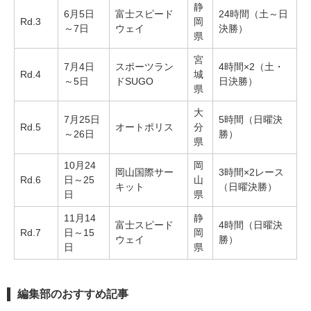
静
6月5日
富士スピード
24時間（土～日
Rd.3
岡
～7日
ウェイ
決勝）
県
宮
7月4日
スポーツラン
4時間×2（土・
Rd.4
城
～5日
ドSUGO
日決勝）
県
大
7月25日
5時間（日曜決
Rd.5
オートポリス
分
～26日
勝）
県
10月24
岡
岡山国際サー
3時間×2レース
Rd.6
日～25
山
キット
（日曜決勝）
日
県
11月14
静
富士スピード
4時間（日曜決
Rd.7
日～15
岡
ウェイ
勝）
日
県
編集部のおすすめ記事