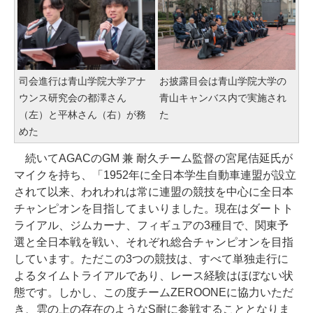
司会進行は青山学院大学アナ
お披露目会は青山学院大学の
ウンス研究会の都澤さん
青山キャンバス内で実施され
（左）と平林さん（右）が務
た
めた
続いてAGACのGM 兼 耐久チーム監督の宮尾佶延氏が
マイクを持ち、「1952年に全日本学生自動車連盟が設立
されて以来、われわれは常に連盟の競技を中心に全日本
チャンピオンを目指してまいりました。現在はダートト
ライアル、ジムカーナ、フィギュアの3種目で、関東予
選と全日本戦を戦い、それぞれ総合チャンピオンを目指
しています。ただこの3つの競技は、すべて単独走行に
よるタイムトライアルであり、レース経験はほぼない状
態です。しかし、この度チームZEROONEに協力いただ
き、雲の上の存在のようなS耐に参戦することとなりま