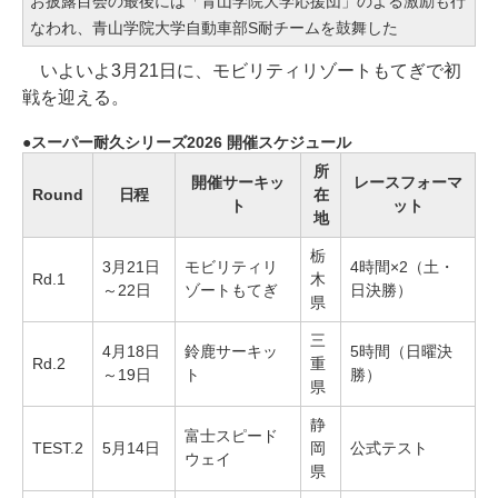
お披露目会の最後には「青山学院大学応援団」のよる激励も行
なわれ、青山学院大学自動車部S耐チームを鼓舞した
いよいよ3月21日に、モビリティリゾートもてぎで初
戦を迎える。
スーパー耐久シリーズ2026 開催スケジュール
所
開催サーキッ
レースフォーマ
Round
日程
在
ト
ット
地
栃
3月21日
モビリティリ
4時間×2（土・
Rd.1
木
～22日
ゾートもてぎ
日決勝）
県
三
4月18日
鈴鹿サーキッ
5時間（日曜決
Rd.2
重
～19日
ト
勝）
県
静
富士スピード
TEST.2
5月14日
岡
公式テスト
ウェイ
県