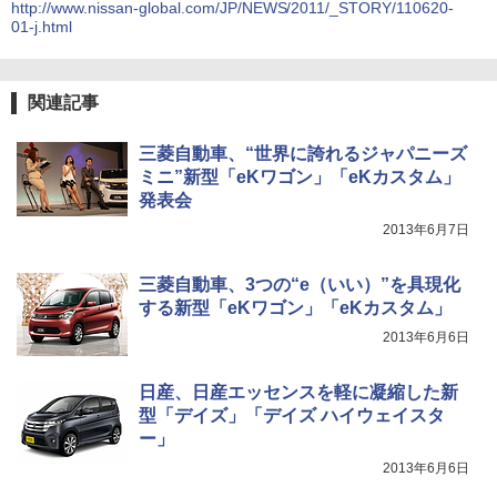
http://www.nissan-global.com/JP/NEWS/2011/_STORY/110620-
01-j.html
関連記事
三菱自動車、“世界に誇れるジャパニーズ
ミニ”新型「eKワゴン」「eKカスタム」
発表会
2013年6月7日
三菱自動車、3つの“e（いい）”を具現化
する新型「eKワゴン」「eKカスタム」
2013年6月6日
日産、日産エッセンスを軽に凝縮した新
型「デイズ」「デイズ ハイウェイスタ
ー」
2013年6月6日