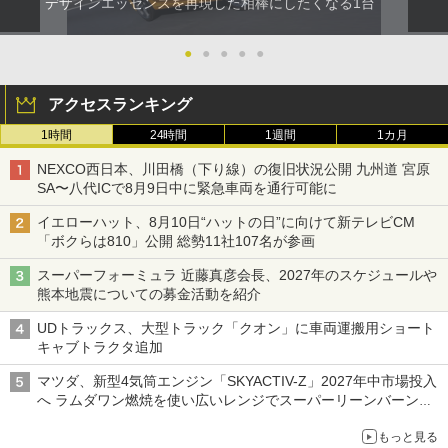
デザインエッセンスを再現した相棒にしたくなる1台
●
●
●
●
●
アクセスランキング
1時間
24時間
1週間
1カ月
NEXCO西日本、川田橋（下り線）の復旧状況公開 九州道 宮原
SA〜八代ICで8月9日中に緊急車両を通行可能に
イエローハット、8月10日“ハットの日”に向けて新テレビCM
「ボクらは810」公開 総勢11社107名が参画
スーパーフォーミュラ 近藤真彦会長、2027年のスケジュールや
熊本地震についての募金活動を紹介
UDトラックス、大型トラック「クオン」に車両運搬用ショート
キャブトラクタ追加
マツダ、新型4気筒エンジン「SKYACTIV-Z」2027年中市場投入
へ ラムダワン燃焼を使い広いレンジでスーパーリーンバーン燃
焼を実現
もっと見る