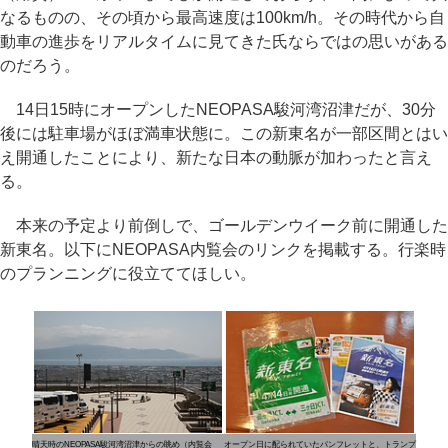
なるものの、その頃から最高速度は100km/h。その時代から自
動車の進歩をリアルタイムに見てきた氏ならではの思いがある
のだろう。
14日15時にオープンしたNEOPASA駿河湾沼津だが、30分
後には駐車場がほぼ満車状態に。この新東名が一部区間とはい
え開通したことにより、新たな日本の動脈が加わったと言え
る。
本来の予定より前倒しで、ゴールデンウイーク前に開通した
新東名。以下にNEOPASA内覧会のリンクを掲載する。行楽時
のプランニングに役立ててほしい。
晴天時のNEOPASA駿河湾沼津からの眺め（内覧会
オープン日に配られていたパンフレットと、トランプ