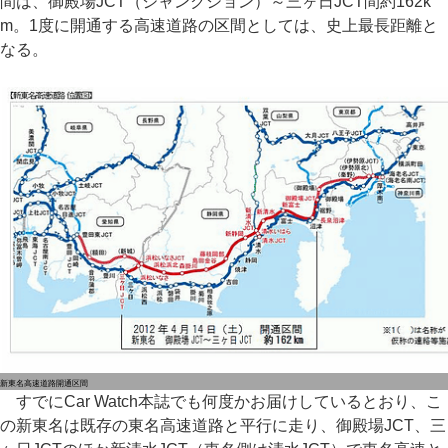
間は、御殿場JCT（ジャンクション）～三ヶ日JCT間約162k
m。1度に開通する高速道路の区間としては、史上最長距離と
なる。
新東名高速道路開通区間
すでにCar Watch本誌でも何度かお届けしているとおり、こ
の新東名は既存の東名高速道路と平行に走り、御殿場JCT、三