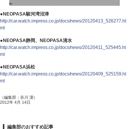
時）
●
NEOPASA駿河湾沼津
http://car.watch.impress.co.jp/docs/news/20120413_526277.ht
ml
●
NEOPASA静岡、NEOPASA清水
http://car.watch.impress.co.jp/docs/news/20120411_525445.ht
ml
●
NEOPASA浜松
http://car.watch.impress.co.jp/docs/news/20120409_525159.ht
ml
（編集部：谷川 潔）
2012年 4月 14日
編集部のおすすめ記事