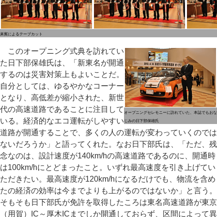
来賓によるテープカット
このオープニング式典を訪れてい
た日下部保雄氏は、「新東名が開通
するのは災害対策上もよいことだ。
自分としては、ゆるやかなコーナー
となり、高低差が縮小された、新世
代の高速道路であることに注目して
オープニングセレモニーに訪れていた、本誌でもおな
いる。経済的なエコ運転がしやすい
じみの日下部保雄氏
道路が開通することで、多くの人の運転が変わっていくのでは
ないだろうか」と語ってくれた。なお日下部氏は、「ただ、残
念なのは、設計速度が140km/hの高速道路であるのに、開通時
は100km/hにとどまったこと。いずれ最高速度を引き上げてい
ただきたい。最高速度が120km/hになるだけでも、物流を含め
たの経済の効率は今までよりも上がるのではないか」と言う。
そもそも日下部氏が免許を取得したころは東名高速道路が東京
（用賀）IC～厚木ICまでしか開通しておらず、区間によって異