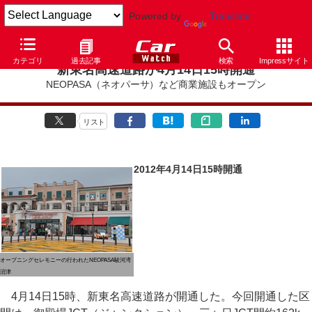
Powered by
Translate
カテゴリ
過去記事
検索
Impressサイト
新東名高速道路が4月14日15時開通
NEOPASA（ネオパーサ）など商業施設もオープン
リスト
2012年4月14日15時開通
オープニングセレモニーの行われたNEOPASA駿河湾
沼津
4月14日15時、新東名高速道路が開通した。今回開通した区