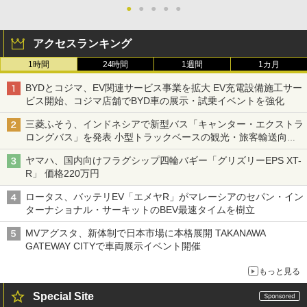
●
●
●
●
●
アクセスランキング
1時間
24時間
1週間
1カ月
BYDとコジマ、EV関連サービス事業を拡大 EV充電設備施工サー
ビス開始、コジマ店舗でBYD車の展示・試乗イベントを強化
三菱ふそう、インドネシアで新型バス「キャンター・エクストラ
ロングバス」を発表 小型トラックベースの観光・旅客輸送向け
バス
ヤマハ、国内向けフラグシップ四輪バギー「グリズリーEPS XT-
R」 価格220万円
ロータス、バッテリEV「エメヤR」がマレーシアのセパン・イン
ターナショナル・サーキットのBEV最速タイムを樹立
MVアグスタ、新体制で日本市場に本格展開 TAKANAWA
GATEWAY CITYで車両展示イベント開催
もっと見る
Special Site