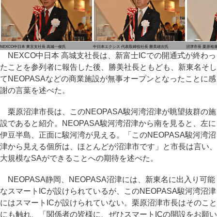
NEXCO中日本 東京支社長 高城一俊氏
中日本エクシス 代表取締役社長 勝美雄次氏
沼津市長 栗原裕
NEXCO中日本 高城支社長は、新富士ICでの開通式が終わっ
たことを参列者に報告した後、勝美社長ともども、新東名そし
てNEOPASAなどの商業施設が無事オープンとなったことに感
謝の言葉を述べた。
栗原沼津市長は、このNEOPASA駿河湾沼津が眺望抜群の施
設であると紹介。NEOPASA駿河湾沼津から南を見ると、左に
伊豆半島、正面に駿河湾が見える。「このNEOPASA駿河湾沼
津から見える個所は、ほとんどが沼津市です」と市長は言い、
大規模なSAができることへの期待を述べた。
NEOPASA静岡、NEOPASA沼津には、新東名に出入り可能
なスマートICが設けられているが、このNEOPASA駿河湾沼津
にはスマートICが設けられていない。栗原沼津市長はそのこと
にも触れ、「関係者の皆様に、ぜひスマートICの開設をお願い