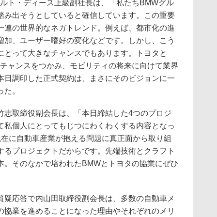
ルト・ディース上級副社長は、「私たちBMWグル
踏み出そうとしていると確信しています。この重要
一連の世界的なネガトレンド。例えば、都市化の進
増加、ユーザー嗜好の変化などです。しかし、こう
にとって大きなチャンスでもあります。トヨタと
なチャンスをつかみ、モビリティの将来に向けて業界
本日調印した正式契約は、まさにそのビジョンに一
った。
志取締役副会長は、「本日締結した4つのプロジ
て私個人にとってもじつにわくわくする内容となっ
現在に自動車産業が抱える問題に真正面から取り組
するプロジェクトだからです。先端技術とクラフト
本。そのなかで培われたBMWとトヨタの協業にぜひ
疑応答で内山田取締役副会長は、多数の自動車メ
の協業を進めることになった理由やそれぞれのメリ