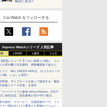
秘訣に迫る!!
Car Watch をフォローする
Impress Watchシリーズ 人気記事
時間
24時間
1週間
1カ月
【家電レビュー】手ごわい雑草との戦い、コメ
リの草刈機で完全勝利 掃除機感覚で使えた
ミスド「Mrs. GREEN APPLE」のコラボドーナ
ツ4種、いよいよ発売！
吉野家、牛リブロースを熱々で提供する「極旨
牛鉄板ステーキ定食」を発売
「スーパーリアル麻雀 Venus Returns」8月27
日に発売決定。脱衣麻雀が3D×VRで復活
発売から2週間は20%オフになるセールが実施
本日発売「スヌーピー」圧縮収納ポーチ。ファ
スナー閉めるだけで着替えや荷物がスリムにま