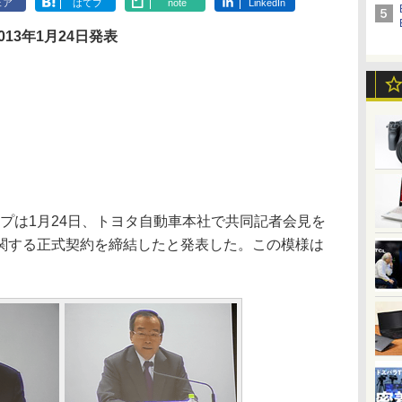
ェア
はてブ
note
LinkedIn
013年1月24日発表
プは1月24日、トヨタ自動車本社で共同記者会見を
関する正式契約を締結したと発表した。この模様は