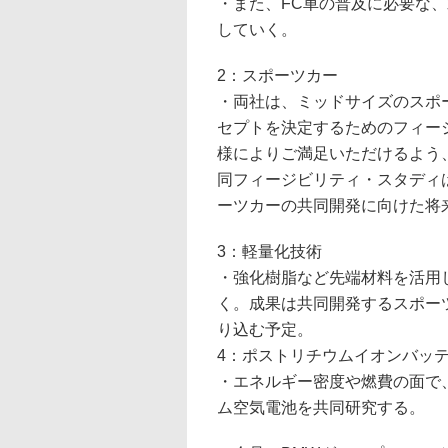
・また、FC車の普及に必要な
していく。
2：スポーツカー
・両社は、ミッドサイズのスポ
セプトを決定するためのフィー
様によりご満足いただけるよう
同フィージビリティ・スタディ
ーツカーの共同開発に向けた将
3：軽量化技術
・強化樹脂など先端材料を活用
く。成果は共同開発するスポー
り込む予定。
4：ポストリチウムイオンバッ
・エネルギー密度や燃費の面で
ム空気電池を共同研究する。