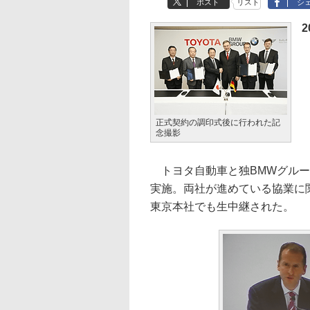
ポスト
リスト
シ
2
正式契約の調印式後に行われた記
念撮影
トヨタ自動車と独BMWグルー
実施。両社が進めている協業に
東京本社でも生中継された。