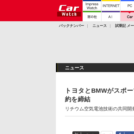
バックナンバー
ニュース
試乗記 メ
カスタム
ニュース
トヨタとBMWがスポ
約を締結
リチウム空気電池技術の共同開