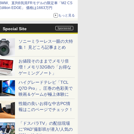
BMW、直列6気筒FRモデルの限定車「M2 CS
Edition EDGE」 価格は1663万円
もっと見る
Special Site
ソニーミラーレス一眼の大特
集！ 見どころ記事まとめ
お値段そのままでメモリ倍
増！メモリ32GBの「お得な
ゲーミングノート」
ハイグレードテレビ「TCL
Q7D Pro」。圧巻の色彩美で
映画＆ゲームが極上体験に
性能の良いお得な中古PC情
報はこのページでチェック！
「ドスパラTV」の配信現場
に“PAD”撮影班が潜入!人気の