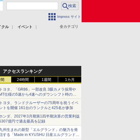
Impress サイト
全カテゴリ
イクル
イベント
アクセスランキング
時間
24時間
1週間
1カ月
トヨタ、「GR86」一部改良 3眼カメラ採用や
MT仕様の5速から4速へのダウンシフト時の操
作性向上など
トヨタ、ランドクルーザーの75周年を祝うイベ
ントを開催 161台のランクルと425名が参加
ホンダ、2027年3月期第1四半期決算の営業利益
5307億円で過去最高を記録
九州生まれの新型「エルグランド」の魅力を発
信する「Made in KYUSHU 日産エルグランドデ
ー」8月14日開催