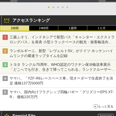
●
●
●
●
●
アクセスランキング
1時間
24時間
1週間
1カ月
三菱ふそう、インドネシアで新型バス「キャンター・エクストラ
ロングバス」を発表 小型トラックベースの観光・旅客輸送向け
バス
ランボルギーニ、新型「レヴェルトSV」がドイツ ホッケンハイ
ムリンクの最速ラップタイムを記録
トヨタ ランクル75周年、WHO認定のワクチン保冷輸送車展示
「どこへでも行き、生きて帰ってこられる」ランドクルーザーで
命をつなぐ
ヤマハ、「YZF-R6レースベース車」現オーダーで生産終了を決
定 価格137万5000円
ヤマハ、国内向けフラグシップ四輪バギー「グリズリーEPS XT-
R」 価格220万円
もっと見る
Special Site