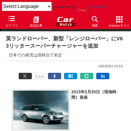
Powered by
Translate
ニュース
カテゴリ
過去記事
検索
Impressサイト
英ランドローバー、新型「レンジローバー」にV6
3リッタースーパーチャージャーを追加
日本での発売は現時点で未定
（2013/2/21 13:13）
リスト
2013年2月20日（現地時
間）発表