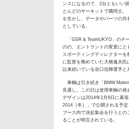
ンスになるので、2台ともいい
とんどのサーキットで隣同士。（
を生かし、データやパーツの共
としている。
「GSR & TeamUKYO」
のの、エントラントの変更にとも
スポーティングディレクターを務
に監督を務めていた大橋逸夫氏は
以来続いている谷口信輝選手と
車輌は引き続き「BMW Motors
見通し。この日は使用車輌の発
デザインは2014年2月9日に
2014［冬］」で公開される予
ブース内で決起集会を行うとの
ることが明言されている。