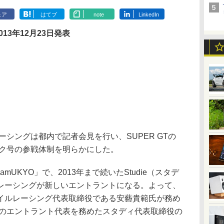
ェア
はてブ
note
LinkedIn
013年12月23日発表
ーシングは都内で記者会見を行い、SUPER GTの
ミク号の参戦体制を明らかにした。
mUKYO」で、2013年まで続いたStudie（スタデ
レーシングが新しいエントラントになる。よって、
イルレーシング代表取締役である安藝貴範氏が務め
ムのエントラント代表を務めたスタディ代表取締役の