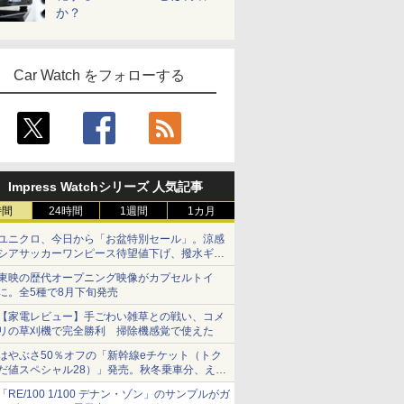
か？
Car Watch をフォローする
Impress Watchシリーズ 人気記事
時間
24時間
1週間
1カ月
ユニクロ、今日から「お盆特別セール」。涼感
シアサッカーワンピース待望値下げ、撥水ギア
ショーツは1990円に
東映の歴代オープニング映像がカプセルトイ
に。全5種で8月下旬発売
【家電レビュー】手ごわい雑草との戦い、コメ
リの草刈機で完全勝利 掃除機感覚で使えた
はやぶさ50％オフの「新幹線eチケット（トク
だ値スペシャル28）」発売。秋冬乗車分、えき
ねっと限定
「RE/100 1/100 デナン・ゾン」のサンプルがガ