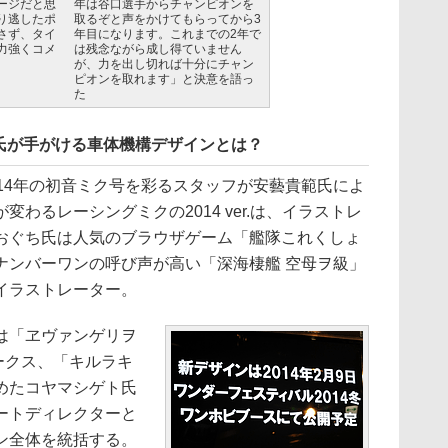
ージだと思
年は谷口選手からチャンピオンを
り逃したポ
取るぞと声をかけてもらってから3
さず、タイ
年目になります。これまでの2年で
力強くコメ
は残念ながら成し得ていません
が、力を出し切れば十分にチャン
ピオンを取れます」と決意を語っ
た
氏が手がける車体機構デザインとは？
14年の初音ミク号を彩るスタッフが安藝貴範氏によ
わるレーシングミクの2014 ver.は、イラストレ
おぐち氏は人気のブラウザゲーム「艦隊これくしょ
ナンバーワンの呼び声が高い「深海棲艦 空母ヲ級」
イラストレーター。
は「ヱヴァンゲリヲ
ークス、「キルラキ
めたコヤマシゲト氏
ートディレクターと
ン全体を統括する。