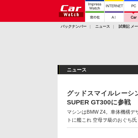
バックナンバー
ニュース
試乗記 メ
カスタム
ニュース
グッドスマイルレーシン
SUPER GT300に参戦
マシンはBMW Z4。車体機構
トに艦これ 空母ヲ級のおぐち氏