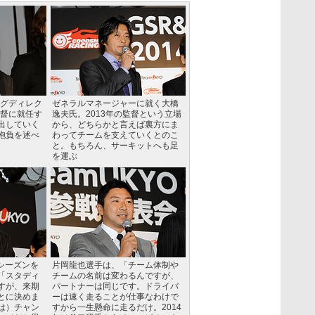
ングディレク
ゼネラルマネージャーに就く大橋
監督に就任す
逸夫氏。2013年の監督という立場
出していく
から、どちらかと言えば裏方にま
抱負を述べ
わってチームを支えていくとのこ
と。もちろん、サーキットへも足
を運ぶ
のシーズンを
片岡龍也選手は、「チーム体制や
「スタディ
チームの名前は変わるんですが、
すが、来期
パートナーは同じです。ドライバ
とに決めま
ーは速く走ることが仕事なわけで
は）チャン
すから一生懸命に走るだけ。2014