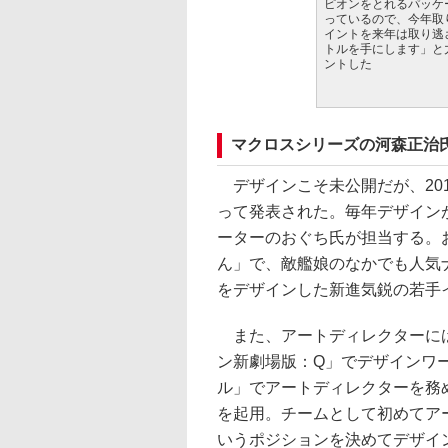
ピオンをとれるパッケ
っているので、今年取
イントを来年は取り逃
トルを手にします」と
ントした
マクロスシリーズの河森正治
デザインこそ未公開だが、20
って発表された。毎年デザインが変
ーターのおぐち氏が担当する。
ん」で、敵艦娘のなかでも人気
をデザインした新進気鋭の若手
また、アートディレクターに
ン新劇場版：Q」でデザインワ
ル」でアートディレクターを務
を起用。チームとして初めてア
いうポジションを決めてデザイ