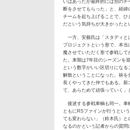
いはあったが最終的には別のチ
断をさせてもらった」と、経緯
チームを起ち上げることで、ひ
だという気持ちが大きかったと
一方、安藝氏は「スタディとは
プロジェクトという形で、本当にS
魔させていただく形で参戦して
た。来期は7年目のシーズンを
という数字がいい区切りになる
解散ということになった。袂を
長くやってきた仲でもある。新
て、あらためて頑張っていく」
後述する参戦車輌も同一。車輌
ともにRSファインが行うとい
ても変わらない」（鈴木氏）と
なるのかという記者からの質問