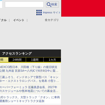
Impress サイト
全カテゴリ
イクル
イベント
アクセスランキング
時間
24時間
1週間
1カ月
NEXCO西日本、川田橋（下り線）の復旧状況
公開 九州道 宮原SA〜八代ICで8月9日中に緊急
車両を通行可能に
三菱ふそう、インドネシアで新型バス「キャン
ター・エクストラロングバス」を発表 小型トラ
ックベースの観光・旅客輸送向けバス
スーパーフォーミュラ 近藤真彦会長、2027年
のスケジュールや熊本地震についての募金活動
を紹介
UDトラックス、大型トラック「クオン」に車両
運搬用ショートキャブトラクタ追加