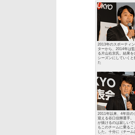
2013年のスポーティ
ターから、2014年は
る片山右京氏。結果を
シーズンにしていくと
た
2011年以来、4年目
迎える谷口信輝選手。
が抜けるのは寂しいで
もこのチームに乗るこ
した。十分に（チーム