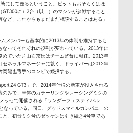
状態にして走るということ。ピットもおそらくはほ
GT300に）2台（以上）のマシンが参戦すること
有など、これからもまだまだ相談することはある」
のチームメンバーも基本的に2013年の体制を維持するも
なってそれぞれの役割が変わっている。2013年に
めていた片山右京氏はチーム監督に就任。2013年
ゼネラルマネージャに就く。ドライバーは2012年
片岡龍也選手のコンビで続投する。
port Z4 GT3」で、2014年仕様の新車が投入される
表のみで、車体のカラーリングやレーシングミクの
幕張メッセで開催される「ワンダーフェスティバル
定となっている。同日、グッドスマイルカンパニーの
こと。初音ミク号のゼッケンは引き続き4号車であ