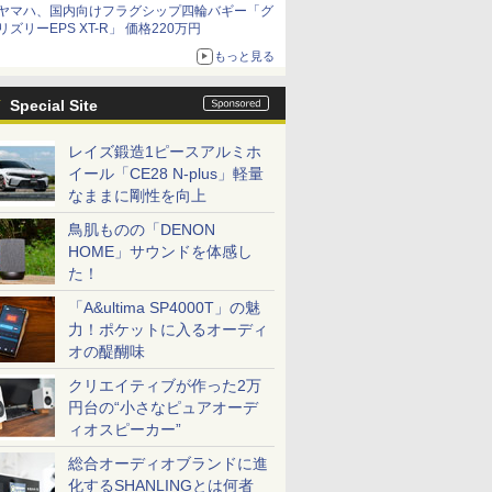
ヤマハ、国内向けフラグシップ四輪バギー「グ
リズリーEPS XT-R」 価格220万円
もっと見る
Special Site
レイズ鍛造1ピースアルミホ
イール「CE28 N-plus」軽量
なままに剛性を向上
鳥肌ものの「DENON
HOME」サウンドを体感し
た！
「A&ultima SP4000T」の魅
力！ポケットに入るオーディ
オの醍醐味
クリエイティブが作った2万
円台の“小さなピュアオーデ
ィオスピーカー”
総合オーディオブランドに進
化するSHANLINGとは何者