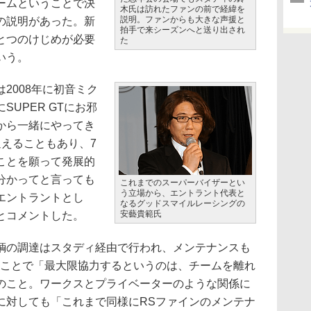
ームということで決
木氏は訪れたファンの前で経緯を
説明。ファンからも大きな声援と
の説明があった。新
拍手で来シーズンへと送り出され
とつのけじめが必要
た
いう。
2008年に初音ミク
UPER GTにお邪
から一緒にやってき
迎えることもあり、7
ことを願って発展的
分かってと言っても
これまでのスーパーバイザーとい
う立場から、エントラント代表と
エントラントとし
なるグッドスマイルレーシングの
安藝貴範氏
とコメントした。
の調達はスタディ経由で行われ、メンテナンスも
うことで「最大限協力するというのは、チームを離れ
のこと。ワークスとプライベーターのような関係に
に対しても「これまで同様にRSファインのメンテナ