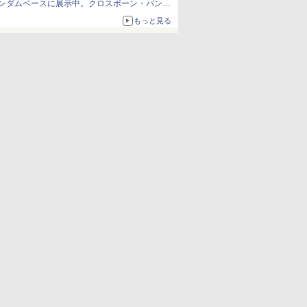
ンダムベースに展示中。クロスボーン・バンガ
ードの制式量産機が間もなく発送【ガンダムベ
もっと見る
ース撮り下ろし】