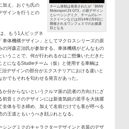
に加え、おぐち氏の
チーム体制は発表されたが「BMW
Motorsport Z4 GT3」の新デザイン
デザインを行うとの
とレーシングミク、チームのレー
スクイーンなどは2014年2月9日に
開催されるワンフェスでのお披露
目となる
は、もう1人ビッグネ
「車体機構デザイン」としてマクロスシリーズの原
みの河森正治氏が参加する。車体機構がどんなもの
ということで、何が行われるかはご想像いただきた
とになるStudieチーム（仮）と使用する車輌は
森正治デザインの部分がエクステリアにおける違いと
なかでもそれを匂わせる発言があった。
か分からないというクルマ派の読者の方向けにざ
る初音ミクのデザインには新進気鋭の若手を大抜擢
て全体を引き締め、加えて名前だけでも客が呼べる
売の王道ともいうべき顔ぶれとなる。
シングミクのキャラクターデザインと衣装のデザ