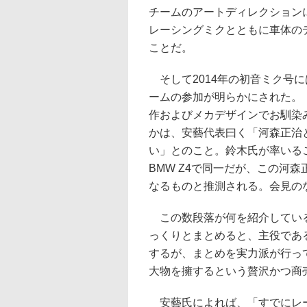
チームのアートディレクション
レーシングミクとともに車体の
ことだ。
そして2014年の初音ミク号に
ームの参加が明らかにされた。
作およびメカデザインでお馴染
かは、安藝代表曰く「河森正治
い」とのこと。鈴木氏が率いるこ
BMW Z4で同一だが、この河
なるものと推測される。会見の
この数段落が何を紹介している
っくりとまとめると、主役であ
するが、まとめを実力派が行っ
大物を擁するという贅沢かつ商
安藝氏によれば、「すでにレー