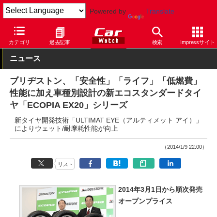
Powered by
Translate
Car Watch
タイヤ
ブリヂストン
低燃費
カテゴリ
過去記事
検索
Impressサイト
ニュース
ブリヂストン、「安全性」「ライフ」「低燃費」
性能に加え車種別設計の新エコスタンダードタイ
ヤ「ECOPIA EX20」シリーズ
新タイヤ開発技術「ULTIMAT EYE（アルティメット アイ）」
によりウェット/耐摩耗性能が向上
（2014/1/9 22:00）
リスト
2014年3月1日から順次発売
オープンプライス