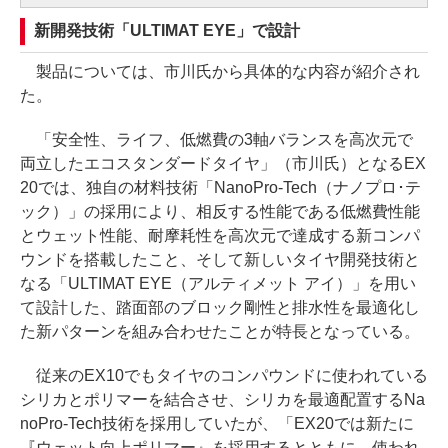
新開発技術「ULTIMAT EYE」で設計
製品については、市川氏から具体的な内容が紹介され
た。
「安全性、ライフ、低燃費の3軸バランスを高次元で
両立したエコスタンダードタイヤ」（市川氏）となるEX
20では、独自の材料技術「NanoPro-Tech（ナノプロ･テ
ック）」の採用により、相反する性能である低燃費性能
とウェット性能、耐摩耗性を高次元で達成する新コンパ
ウンドを搭載したこと、そして新しいタイヤ開発技術と
なる「ULTIMAT EYE（アルティメット アイ）」を用い
て設計した、踏面部のブロック剛性と排水性を最適化し
た新パターンを組み合わせたことが特長となっている。
従来のEX10でもタイヤのコンパウンドに使われている
シリカとポリマーを結合させ、シリカを最適配置するNa
noPro-Tech技術を採用していたが、「EX20では新たに
『ウェット向上ポリマー』を採用するとともに、使われ