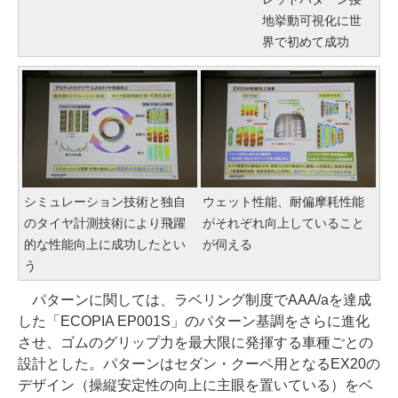
地挙動可視化に世
界で初めて成功
シミュレーション技術と独自
ウェット性能、耐偏摩耗性能
のタイヤ計測技術により飛躍
がそれぞれ向上していること
的な性能向上に成功したとい
が伺える
う
パターンに関しては、ラベリング制度でAAA/aを達成
した「ECOPIA EP001S」のパターン基調をさらに進化
させ、ゴムのグリップ力を最大限に発揮する車種ごとの
設計とした。パターンはセダン・クーペ用となるEX20の
デザイン（操縦安定性の向上に主眼を置いている）をベ