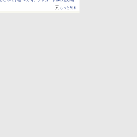
おしゃれ手帖 10月号。ジャカード織の北欧猫デ
ザイン
もっと見る