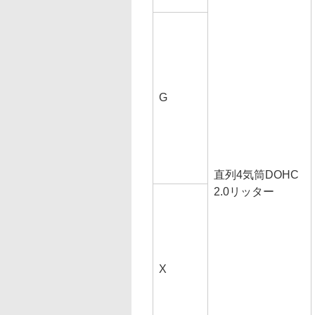
G
直列4気筒DOHC
2.0リッター
X