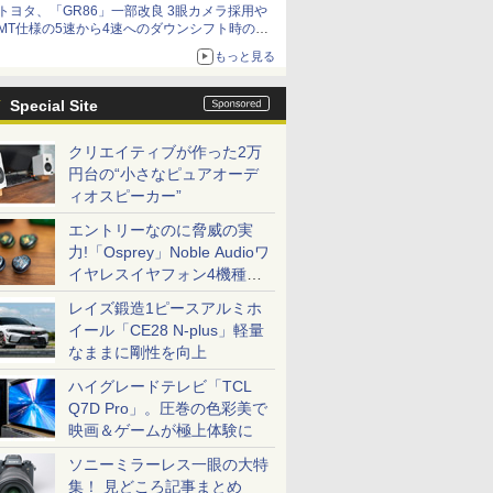
トヨタ、「GR86」一部改良 3眼カメラ採用や
MT仕様の5速から4速へのダウンシフト時の操
作性向上など
もっと見る
Special Site
クリエイティブが作った2万
円台の“小さなピュアオーデ
ィオスピーカー”
エントリーなのに脅威の実
力!「Osprey」Noble Audioワ
イヤレスイヤフォン4機種を
一気に聴く
レイズ鍛造1ピースアルミホ
イール「CE28 N-plus」軽量
なままに剛性を向上
ハイグレードテレビ「TCL
Q7D Pro」。圧巻の色彩美で
映画＆ゲームが極上体験に
ソニーミラーレス一眼の大特
集！ 見どころ記事まとめ