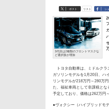
ポスト
リスト
シ
3代目は2種類のフロントマスクな
ど選択肢が増加
トヨタ自動車は、ミドルクラス
ガソリンモデルを1月20日、ハ
リンモデルが218万円～280万
た、福祉車両として非課税とな
予定しており、価格は262万円～2
●
ヴォクシー（ハイブリッドモ