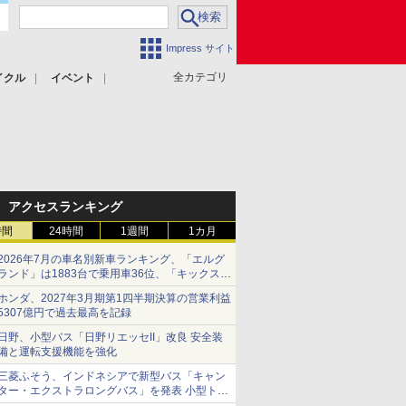
Impress サイト
全カテゴリ
イクル
イベント
アクセスランキング
時間
24時間
1週間
1カ月
2026年7月の車名別新車ランキング、「エルグ
ランド」は1883台で乗用車36位、「キックス」
は2591台で27位に
ホンダ、2027年3月期第1四半期決算の営業利益
5307億円で過去最高を記録
日野、小型バス「日野リエッセII」改良 安全装
備と運転支援機能を強化
三菱ふそう、インドネシアで新型バス「キャン
ター・エクストラロングバス」を発表 小型トラ
ックベースの観光・旅客輸送向けバス