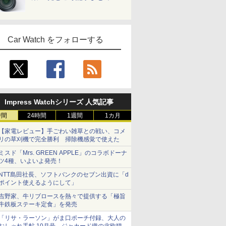
Car Watch をフォローする
Impress Watchシリーズ 人気記事
時間
24時間
1週間
1カ月
【家電レビュー】手ごわい雑草との戦い、コメ
リの草刈機で完全勝利 掃除機感覚で使えた
ミスド「Mrs. GREEN APPLE」のコラボドーナ
ツ4種、いよいよ発売！
NTT島田社長、ソフトバンクのセブン出資に「d
ポイント使えるようにして」
吉野家、牛リブロースを熱々で提供する「極旨
牛鉄板ステーキ定食」を発売
「リサ・ラーソン」がま口ポーチ付録、大人の