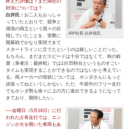
終えた評価は？また両社の
対決については？
白井氏：
お二人もおっしゃ
っていたとおりで、競争と
環境の両立という我々の目
JRP社長 白井裕氏
指していたことを、実際に
開幕戦でかなり実現できて
スタートラインに立てたというのは嬉しいことだった。
もちろん、まだまだスピードは十分ではなくて、秋の鈴
鹿（筆者注：最終戦）では1分35秒台というものすごい
タイムも実現することができるのではないかと考えてい
る。両メーカーの現状については、ホンダさんにもっと
頑張ってねというしかない。ただ、午前中のフリー走行
でもホンダ勢も徐々に上の方に進出できるようになって
きており、期待したい。
──金曜日（5月16日）に行
われた占有走行では、エン
ジンが火を噴いた車両もあ