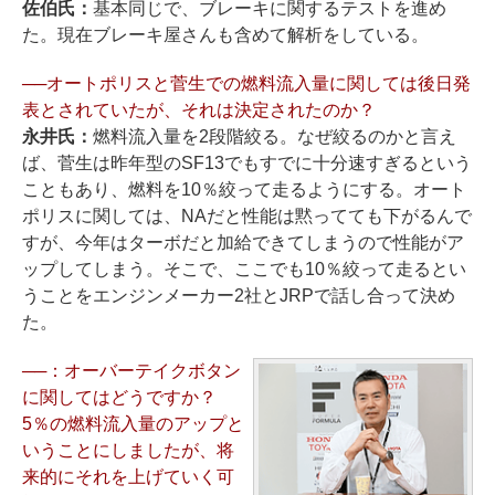
佐伯氏：
基本同じで、ブレーキに関するテストを進め
た。現在ブレーキ屋さんも含めて解析をしている。
──オートポリスと菅生での燃料流入量に関しては後日発
表とされていたが、それは決定されたのか？
永井氏：
燃料流入量を2段階絞る。なぜ絞るのかと言え
ば、菅生は昨年型のSF13でもすでに十分速すぎるという
こともあり、燃料を10％絞って走るようにする。オート
ポリスに関しては、NAだと性能は黙ってても下がるんで
すが、今年はターボだと加給できてしまうので性能がア
ップしてしまう。そこで、ここでも10％絞って走るとい
うことをエンジンメーカー2社とJRPで話し合って決め
た。
──：オーバーテイクボタン
に関してはどうですか？
5％の燃料流入量のアップと
いうことにしましたが、将
来的にそれを上げていく可