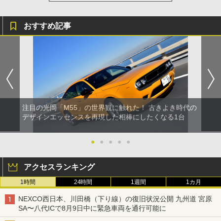
おすすめ記事
注目の光岡「M55」の世界観に触れた！ 古きよき時代の
デザインエッセンスを再現した相棒にしたくなる1台
●
●
●
●
●
アクセスランキング
1時間
24時間
1週間
1カ月
NEXCO西日本、川田橋（下り線）の復旧状況公開 九州道 宮原
SA〜八代ICで8月9日中に緊急車両を通行可能に