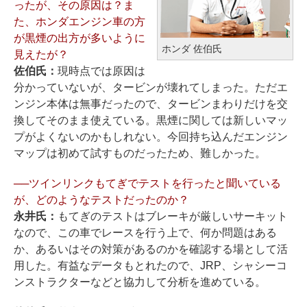
ったが、その原因は？ま
た、ホンダエンジン車の方
が黒煙の出方が多いように
ホンダ 佐伯氏
見えたが？
佐伯氏：
現時点では原因は
分かっていないが、タービンが壊れてしまった。ただエ
ンジン本体は無事だったので、タービンまわりだけを交
換してそのまま使えている。黒煙に関しては新しいマッ
プがよくないのかもしれない。今回持ち込んだエンジン
マップは初めて試すものだったため、難しかった。
──ツインリンクもてぎでテストを行ったと聞いている
が、どのようなテストだったのか？
永井氏：
もてぎのテストはブレーキが厳しいサーキット
なので、この車でレースを行う上で、何か問題はある
か、あるいはその対策があるのかを確認する場として活
用した。有益なデータもとれたので、JRP、シャシーコ
ンストラクターなどと協力して分析を進めている。