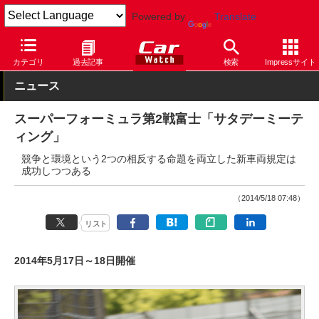
Powered by
Translate
Car Watch
モータースポーツ
スーパーフォーミュラ
カテゴリ
過去記事
検索
Impressサイト
ニュース
スーパーフォーミュラ第2戦富士「サタデーミーテ
ィング」
競争と環境という2つの相反する命題を両立した新車両規定は
成功しつつある
（2014/5/18 07:48）
リスト
2014年5月17日～18日開催