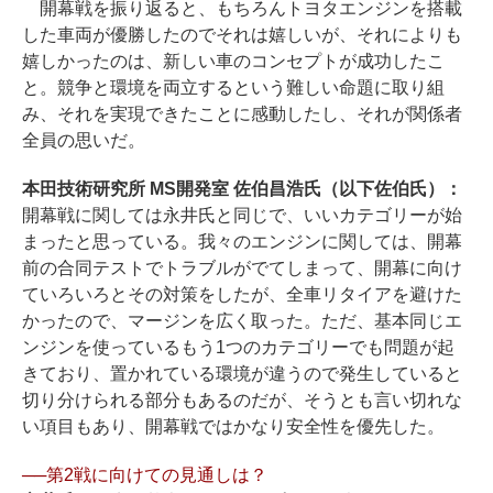
開幕戦を振り返ると、もちろんトヨタエンジンを搭載
した車両が優勝したのでそれは嬉しいが、それによりも
嬉しかったのは、新しい車のコンセプトが成功したこ
と。競争と環境を両立するという難しい命題に取り組
み、それを実現できたことに感動したし、それが関係者
全員の思いだ。
本田技術研究所 MS開発室 佐伯昌浩氏（以下佐伯氏）：
開幕戦に関しては永井氏と同じで、いいカテゴリーが始
まったと思っている。我々のエンジンに関しては、開幕
前の合同テストでトラブルがでてしまって、開幕に向け
ていろいろとその対策をしたが、全車リタイアを避けた
かったので、マージンを広く取った。ただ、基本同じエ
ンジンを使っているもう1つのカテゴリーでも問題が起
きており、置かれている環境が違うので発生していると
切り分けられる部分もあるのだが、そうとも言い切れな
い項目もあり、開幕戦ではかなり安全性を優先した。
──第2戦に向けての見通しは？