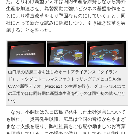
た。とりわけ新型デミオは国内生産を維持しながら海外
生産を加速させ、為替変動に強いビジネス基盤を作るこ
とにより構造改革をより堅固なものにしていく」と、同
社にとって新たな試みに挑戦しつつ、引き続き改革を実
施することを誓った。
山口県の防府工場をはじめオートアライアンス（タイラン
ド）、マツダモトールマヌファクトゥリングデメヒコS.A.de
C.V.で新型デミオ（Mazda2）の生産を行う。グローバルに3つ
の工場でほぼ同時期に新型車生産を行うのは同社初の試みだと
いう
なお、小飼氏は先日広島で発生した土砂災害について
も触れ、「災害発生以降、広島は全国の皆様からさまざ
まなご支援を賜り、弊社社員もご心配や励ましのお言葉
を頂戴している。この場をお借りしまして心より御礼申