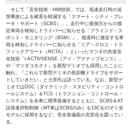
そして「安全技術・HMI技術」では、低速走行時の追
突事故による被害を軽減する「スマート・シティ・ブレ
ーキ・サポート（SCBS）」、走行中に後側方からの接
近車両を検知しドライバーに知らせる「ブラインド・ス
ポット・モニタリング（BSM）」、後退時に接近する車
両を検知しドライバーに知らせる「リア・クロス・トラ
フィックアラート（RCTA）」といったマツダの先進安
全技術「i-ACTIVSENSE（アイ・アクティブセンス）」
や「マツダコネクト」を新型デミオでも採用したことに
触れ、「これらで新型デミオの長距離ドライブをサポー
トしていきたい」と土井氏は語っている。なお、新型デ
ミオではDSC（ダイナミック・スタビリティ・コントロ
ールシステム）＆TCS（トラクション・コントロール・
システム）を全車に標準装備するとともに、SCBS＆AT
誤発進抑制制御（MT車はSCBSのみ）を13Cをのぞく全
モデルに採用するなど、安全装備面の充実化を図ってい
る。