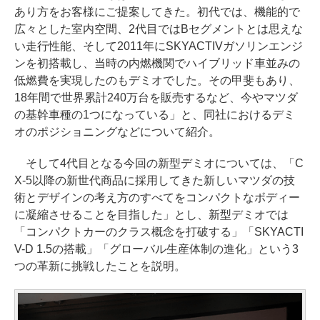
あり方をお客様にご提案してきた。初代では、機能的で
広々とした室内空間、2代目ではBセグメントとは思えな
い走行性能、そして2011年にSKYACTIVガソリンエンジ
ンを初搭載し、当時の内燃機関でハイブリッド車並みの
低燃費を実現したのもデミオでした。その甲斐もあり、
18年間で世界累計240万台を販売するなど、今やマツダ
の基幹車種の1つになっている」と、同社におけるデミ
オのポジショニングなどについて紹介。
そして4代目となる今回の新型デミオについては、「C
X-5以降の新世代商品に採用してきた新しいマツダの技
術とデザインの考え方のすべてをコンパクトなボディー
に凝縮させることを目指した」とし、新型デミオでは
「コンパクトカーのクラス概念を打破する」「SKYACTI
V-D 1.5の搭載」「グローバル生産体制の進化」という3
つの革新に挑戦したことを説明。