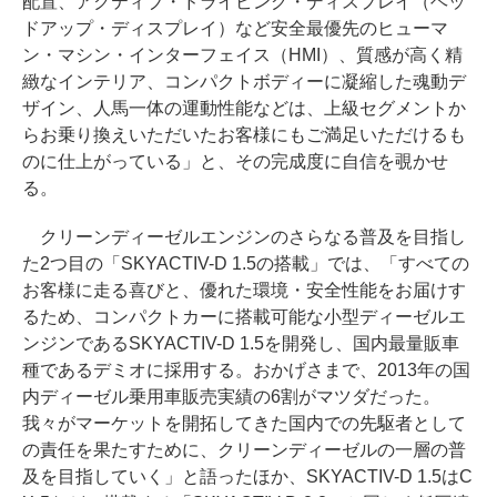
配置、アクティブ・ドライビング・ディスプレイ（ヘッ
ドアップ・ディスプレイ）など安全最優先のヒューマ
ン・マシン・インターフェイス（HMI）、質感が高く精
緻なインテリア、コンパクトボディーに凝縮した魂動デ
ザイン、人馬一体の運動性能などは、上級セグメントか
らお乗り換えいただいたお客様にもご満足いただけるも
のに仕上がっている」と、その完成度に自信を覗かせ
る。
クリーンディーゼルエンジンのさらなる普及を目指し
た2つ目の「SKYACTIV-D 1.5の搭載」では、「すべての
お客様に走る喜びと、優れた環境・安全性能をお届けす
るため、コンパクトカーに搭載可能な小型ディーゼルエ
ンジンであるSKYACTIV-D 1.5を開発し、国内最量販車
種であるデミオに採用する。おかげさまで、2013年の国
内ディーゼル乗用車販売実績の6割がマツダだった。
我々がマーケットを開拓してきた国内での先駆者として
の責任を果たすために、クリーンディーゼルの一層の普
及を目指していく」と語ったほか、SKYACTIV-D 1.5はC