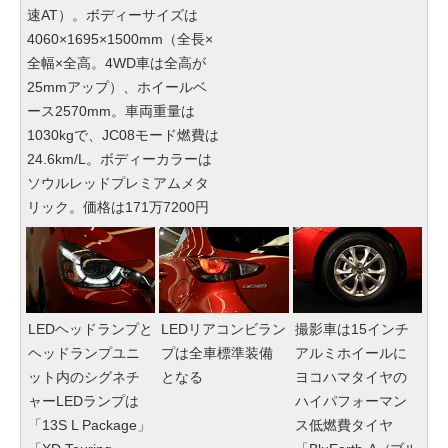
速AT）。ボディーサイズは
4060×1695×1500mm（全長×
全幅×全高。4WD車は全高が
25mmアップ）、ホイールベ
ース2570mm。車両重量は
1030kgで、JC08モード燃費は
24.6km/L。ボディーカラーは
ソウルレッドプレミアムメタ
リック。価格は171万7200円
LEDヘッドランプと
LEDリアコンビラン
撮影車は15インチ
ヘッドランプユニ
プは全車標準装備
アルミホイールに
ット内のシグネチ
となる
ヨコハマタイヤの
ャーLEDランプは
ハイパフォーマン
「13S L Package」
ス低燃費タイヤ