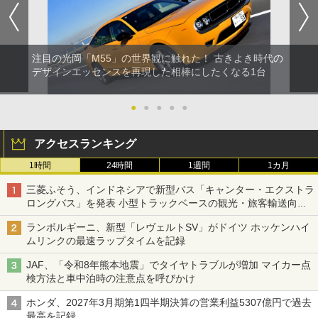
注目の光岡「M55」の世界観に触れた！ 古きよき時代の
デザインエッセンスを再現した相棒にしたくなる1台
●
●
●
●
●
アクセスランキング
1時間
24時間
1週間
1カ月
三菱ふそう、インドネシアで新型バス「キャンター・エクストラ
ロングバス」を発表 小型トラックベースの観光・旅客輸送向け
バス
ランボルギーニ、新型「レヴェルトSV」がドイツ ホッケンハイ
ムリンクの最速ラップタイムを記録
JAF、「令和8年熊本地震」でタイヤトラブルが増加 マイカー点
検方法と車中泊時の注意点を呼びかけ
ホンダ、2027年3月期第1四半期決算の営業利益5307億円で過去
最高を記録