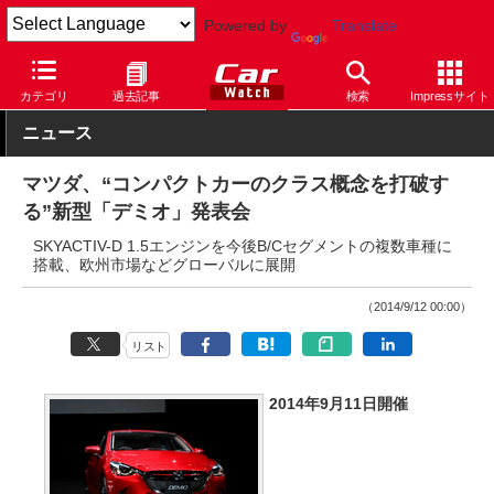
Powered by
Translate
Car Watch
自動車
マツダ
その他
カテゴリ
過去記事
検索
Impressサイト
ニュース
マツダ、“コンパクトカーのクラス概念を打破す
る”新型「デミオ」発表会
SKYACTIV-D 1.5エンジンを今後B/Cセグメントの複数車種に
搭載、欧州市場などグローバルに展開
（2014/9/12 00:00）
リスト
2014年9月11日開催