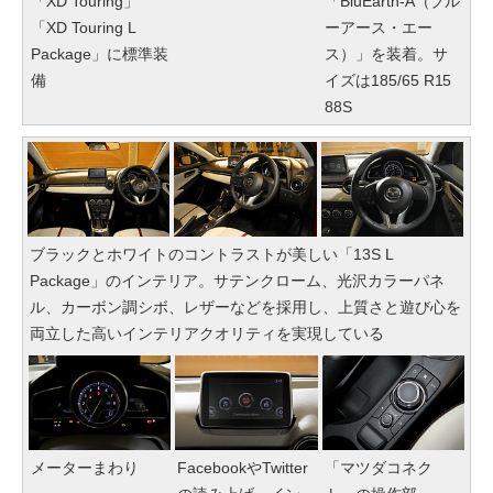
「XD Touring」
「BluEarth-A（ブル
「XD Touring L
ーアース・エー
Package」に標準装
ス）」を装着。サ
備
イズは185/65 R15
88S
ブラックとホワイトのコントラストが美しい「13S L
Package」のインテリア。サテンクローム、光沢カラーパネ
ル、カーボン調シボ、レザーなどを採用し、上質さと遊び心を
両立した高いインテリアクオリティを実現している
メーターまわり
FacebookやTwitter
「マツダコネク