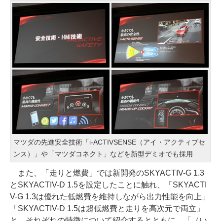
マツダの先進安全技術「i-ACTIVSENSE（アイ・アクティブセ
ンス）」や「マツダコネクト」などを新型デミオでも採用
また、「走りと燃費」では新開発のSKYACTIV-G 1.3
とSKYACTIV-D 1.5を設定したことに触れ、「SKYACTI
V-G 1.3は優れた低燃費を維持しながら出力性能を向上」
「SKYACTIV-D 1.5は超低燃費と走りを高次元で両立」
と、それぞれの特徴について紹介するとともに、「（い