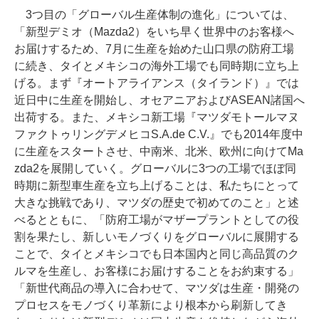
3つ目の「グローバル生産体制の進化」については、
「新型デミオ（Mazda2）をいち早く世界中のお客様へ
お届けするため、7月に生産を始めた山口県の防府工場
に続き、タイとメキシコの海外工場でも同時期に立ち上
げる。まず『オートアライアンス（タイランド）』では
近日中に生産を開始し、オセアニアおよびASEAN諸国へ
出荷する。また、メキシコ新工場『マツダモトールマヌ
ファクトゥリングデメヒコS.A.de C.V.』でも2014年度中
に生産をスタートさせ、中南米、北米、欧州に向けてMa
zda2を展開していく。グローバルに3つの工場でほぼ同
時期に新型車生産を立ち上げることは、私たちにとって
大きな挑戦であり、マツダの歴史で初めてのこと」と述
べるとともに、「防府工場がマザープラントとしての役
割を果たし、新しいモノづくりをグローバルに展開する
ことで、タイとメキシコでも日本国内と同じ高品質のク
ルマを生産し、お客様にお届けすることをお約束する」
「新世代商品の導入に合わせて、マツダは生産・開発の
プロセスをモノづくり革新により根本から刷新してき