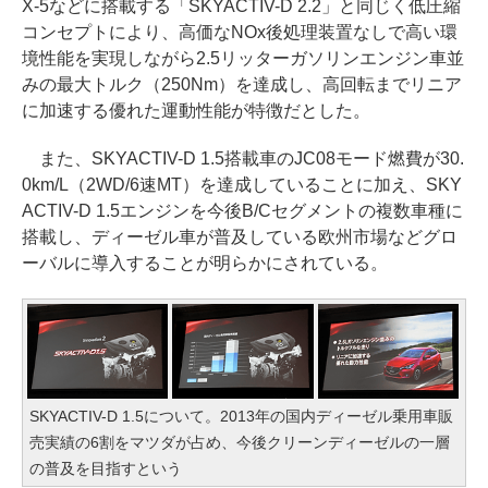
X-5などに搭載する「SKYACTIV-D 2.2」と同じく低圧縮
コンセプトにより、高価なNOx後処理装置なしで高い環
境性能を実現しながら2.5リッターガソリンエンジン車並
みの最大トルク（250Nm）を達成し、高回転までリニア
に加速する優れた運動性能が特徴だとした。
また、SKYACTIV-D 1.5搭載車のJC08モード燃費が30.
0km/L（2WD/6速MT）を達成していることに加え、SKY
ACTIV-D 1.5エンジンを今後B/Cセグメントの複数車種に
搭載し、ディーゼル車が普及している欧州市場などグロ
ーバルに導入することが明らかにされている。
SKYACTIV-D 1.5について。2013年の国内ディーゼル乗用車販
売実績の6割をマツダが占め、今後クリーンディーゼルの一層
の普及を目指すという