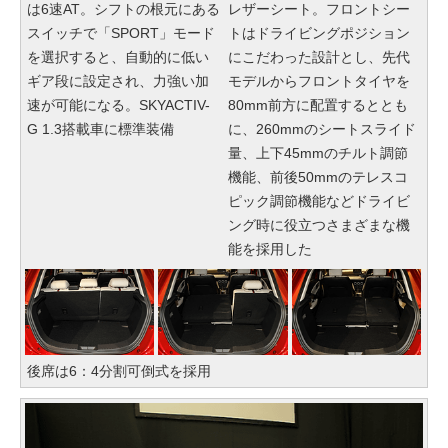
は6速AT。シフトの根元にある
レザーシート。フロントシー
スイッチで「SPORT」モード
トはドライビングポジション
を選択すると、自動的に低い
にこだわった設計とし、先代
ギア段に設定され、力強い加
モデルからフロントタイヤを
速が可能になる。SKYACTIV-
80mm前方に配置するととも
G 1.3搭載車に標準装備
に、260mmのシートスライド
量、上下45mmのチルト調節
機能、前後50mmのテレスコ
ピック調節機能などドライビ
ング時に役立つさまざまな機
能を採用した
後席は6：4分割可倒式を採用