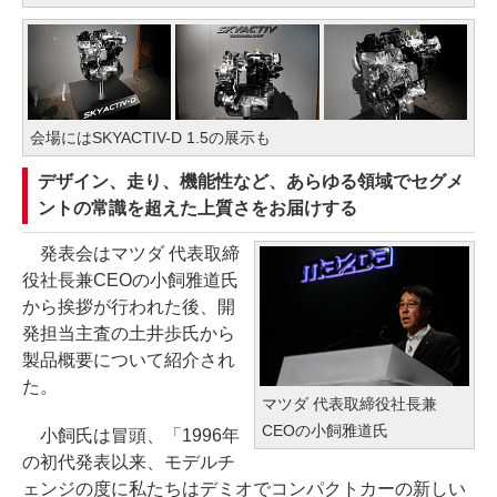
会場にはSKYACTIV-D 1.5の展示も
デザイン、走り、機能性など、あらゆる領域でセグメ
ントの常識を超えた上質さをお届けする
発表会はマツダ 代表取締
役社長兼CEOの小飼雅道氏
から挨拶が行われた後、開
発担当主査の土井歩氏から
製品概要について紹介され
た。
マツダ 代表取締役社長兼
CEOの小飼雅道氏
小飼氏は冒頭、「1996年
の初代発表以来、モデルチ
ェンジの度に私たちはデミオでコンパクトカーの新しい