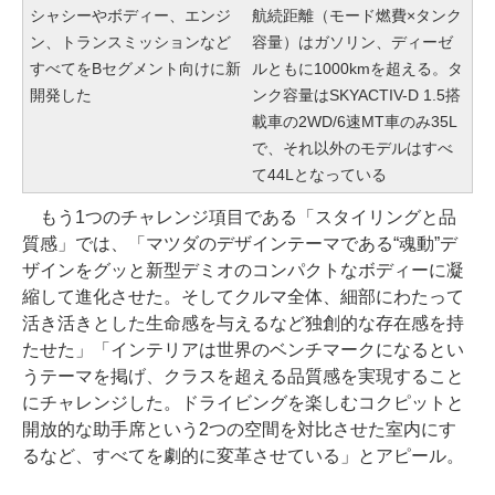
シャシーやボディー、エンジ
航続距離（モード燃費×タンク
ン、トランスミッションなど
容量）はガソリン、ディーゼ
すべてをBセグメント向けに新
ルともに1000kmを超える。タ
開発した
ンク容量はSKYACTIV-D 1.5搭
載車の2WD/6速MT車のみ35L
で、それ以外のモデルはすべ
て44Lとなっている
もう1つのチャレンジ項目である「スタイリングと品
質感」では、「マツダのデザインテーマである“魂動”デ
ザインをグッと新型デミオのコンパクトなボディーに凝
縮して進化させた。そしてクルマ全体、細部にわたって
活き活きとした生命感を与えるなど独創的な存在感を持
たせた」「インテリアは世界のベンチマークになるとい
うテーマを掲げ、クラスを超える品質感を実現すること
にチャレンジした。ドライビングを楽しむコクピットと
開放的な助手席という2つの空間を対比させた室内にす
るなど、すべてを劇的に変革させている」とアピール。