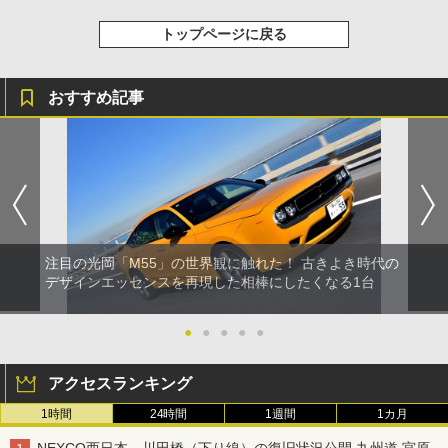
トップページに戻る
おすすめ記事
注目の光岡「M55」の世界観に触れた！ 古きよき時代の
デザインエッセンスを再現した相棒にしたくなる1台
●
●
●
●
●
アクセスランキング
1時間
24時間
1週間
1カ月
NEXCO西日本、川田橋（下り線）の復旧状況公開 九州道 宮原