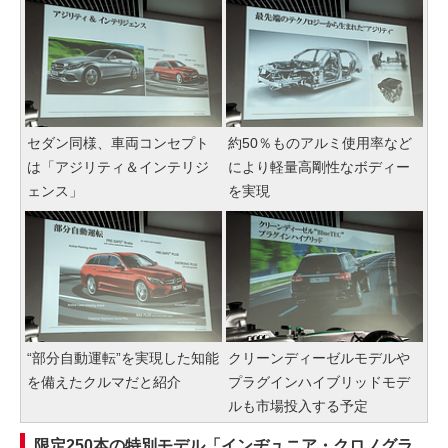
セダン同様、車両コンセプト
約50％ものアルミ使用率など
は「アジリティ＆インテリジ
により軽量高剛性なボディー
ェンス」
を実現
“部分自動運転”を実現した知能
クリーンディーゼルモデルや
を備えたクルマだと紹介
プラグインハイブリッドモデ
ルも市場投入する予定
限定250本の特別モデル「インヂュニア・クロノグラ