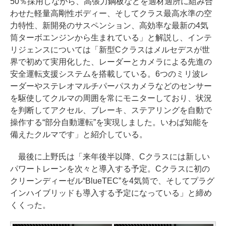
50％採用しながら、高張力鋼板などを適材適所に組み合
わせた軽量高剛性ボディー、そしてクラス最高水準の空
力特性、新開発のサスペンション、高効率な最新の4気
筒ターボエンジンから生まれている」と解説し、インテ
リジェンスについては「新型Cクラスはメルセデスが世
界で初めて実用化した、レーダーとカメラによる先進の
安全運転支援システムを搭載している。6つのミリ波レ
ーダーやステレオマルチパーパスカメラなどのセンサー
を駆使してクルマの周囲を常にモニターしており、状況
を判断してアクセル、ブレーキ、ステアリングを自動で
操作する“部分自動運転”を実現しました。いわば知能を
備えたクルマです」と紹介している。
最後に上野氏は「来年後半以降、Cクラスには新しい
パワートレーンを次々と導入する予定。Cクラスに初の
クリーンディーゼル“BlueTEC”を4気筒で、そしてプラグ
インハイブリッドも導入する予定になっている」と締め
くくった。