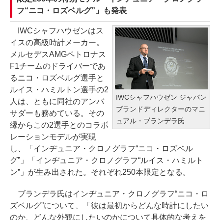
フ“ニコ・ロズベルグ”」も発表
IWCシャフハウゼンはス
イスの高級時計メーカー。
メルセデスAMGペトロナス
F1チームのドライバーであ
るニコ・ロズベルグ選手と
ルイス・ハミルトン選手の2
IWCシャフハウゼン ジャパン
人は、ともに同社のアンバ
ブランドディレクターのマニ
サダーも務めている。その
ュアル・ブランデラ氏
縁からこの2選手とのコラボ
レーションモデルが実現
し、「インヂュニア・クロノグラフ“ニコ・ロズベル
グ”」「インヂュニア・クロノグラフ“ルイス・ハミルト
ン”」が生み出された。それぞれ250本限定となる。
ブランデラ氏はインヂュニア・クロノグラフ“ニコ・ロ
ズベルグ”について、「彼は最初からどんな時計にしたい
のか、どんな外観にしたいのかについて具体的な考えを