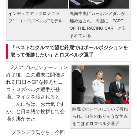
インヂュニア・クロノグラ
裏面中央にカーボンメダルが
フ“ニコ・ロズベルグ”モデル
埋め込まれ、周囲に「PART
OF THE RACING CAR」と刻
まれている
「ベストなクルマで望む鈴鹿ではポールポジションを
取って優勝したい」とロズベルグ選手
2人のプレゼンテーション
終了後、この週末に開催さ
れるF1日本GPを控えたニ
コ・ロズベルグ選手が登
場。マイクを渡されると
「こんにちは、お元気です
鈴鹿でのレースについて尋ね
か」と日本語で挨拶して会
られ、自信のありそうな笑み
場を沸かせた。
をこぼすロズベルグ選手
ブランデラ氏から、今回