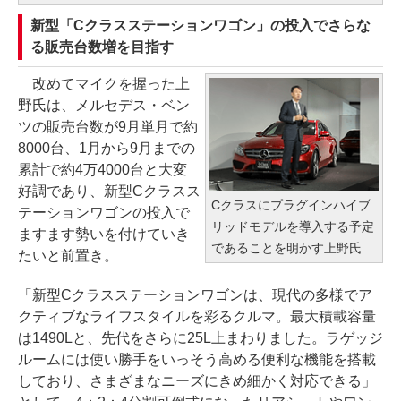
新型「Cクラスステーションワゴン」の投入でさらな
る販売台数増を目指す
改めてマイクを握った上
野氏は、メルセデス・ベン
ツの販売台数が9月単月で約
8000台、1月から9月までの
累計で約4万4000台と大変
好調であり、新型Cクラスス
Cクラスにプラグインハイブ
テーションワゴンの投入で
リッドモデルを導入する予定
ますます勢いを付けていき
であることを明かす上野氏
たいと前置き。
「新型Cクラスステーションワゴンは、現代の多様でア
クティブなライフスタイルを彩るクルマ。最大積載容量
は1490Lと、先代をさらに25L上まわりました。ラゲッジ
ルームには使い勝手をいっそう高める便利な機能を搭載
しており、さまざまなニーズにきめ細かく対応できる」