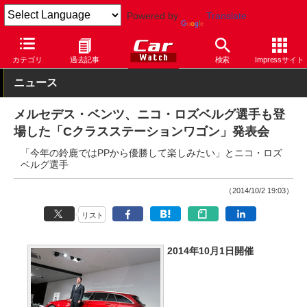
Powered by
Translate
Car Watch
自動車
メルセデス・ベンツ
C
カテゴリ
過去記事
検索
Impressサイト
ニュース
メルセデス・ベンツ、ニコ・ロズベルグ選手も登
場した「Cクラスステーションワゴン」発表会
「今年の鈴鹿ではPPから優勝して楽しみたい」とニコ・ロズ
ベルグ選手
（2014/10/2 19:03）
リスト
2014年10月1日開催