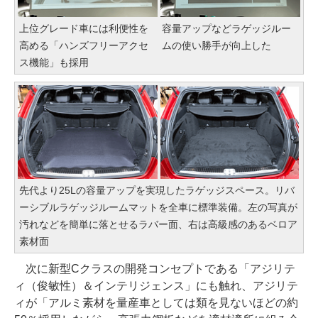
上位グレード車には利便性を
容量アップなどラゲッジルー
高める「ハンズフリーアクセ
ムの使い勝手が向上した
ス機能」も採用
先代より25Lの容量アップを実現したラゲッジスペース。リバ
ーシブルラゲッジルームマットを全車に標準装備。左の写真が
汚れなどを簡単に落とせるラバー面、右は高級感のあるベロア
素材面
次に新型Cクラスの開発コンセプトである「アジリテ
ィ（俊敏性）＆インテリジェンス」にも触れ、アジリテ
ィが「アルミ素材を量産車としては類を見ないほどの約