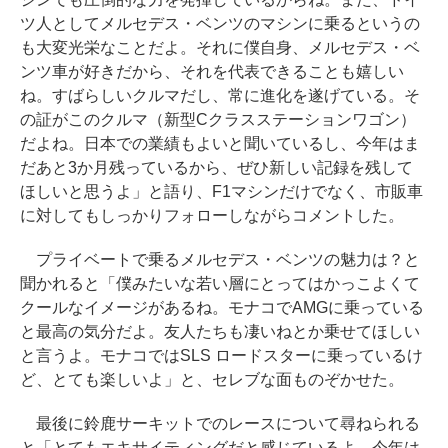
ツ人としてメルセデス・ベンツのマシンに乗るというの
も大変光栄なことだよ。それに僕自身、メルセデス・ベ
ンツ車が好きだから、それを代表できることも嬉しい
ね。すばらしいクルマだし、常に進化を遂げている。そ
の証がこのクルマ（新型Cクラスステーションワゴン）
だよね。日本での業績もよいと聞いているし、今年はま
だあと3か月残っているから、ぜひ新しい記録を残して
ほしいと思うよ」と語り、F1マシンだけでなく、市販車
に対してもしっかりフォローしながらコメントした。
プライベートで乗るメルセデス・ベンツの魅力は？と
聞かれると「僕みたいな若い層にとってはかっこよくて
クールなイメージがあるね。モナコでAMGに乗っている
と最高の気分だよ。友人たちも凄いねとか乗せてほしい
と言うよ。モナコではSLS ロードスターに乗っているけ
ど、とても楽しいよ」と、セレブな面ものぞかせた。
最後に鈴鹿サーキットでのレースについて尋ねられる
と「とてもエキサイティングだと感じているよ。今年は