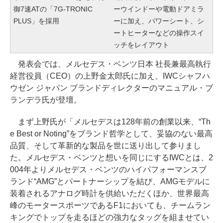
御7速ATの「7G-TRONIC
ーウインドーや電動ドアミラ
PLUS」を採用
ーに加え、パワーシート、シ
ートヒーターなどの操作スイ
ッチをレイアウト
発表会では、メルセデス・ベンツ日本 社長兼最高執行
経営役員（CEO）の上野金太郎氏に加え、IWCシャフハ
ウゼン ジャパン ブランドディレクターのマニュアル・ブ
ランデラ氏が登壇。
まず上野氏が「メルセデスは128年前の創業以来、“Th
e Best or Noting”をブランド哲学として、妥協のない最高
品質、そして革新的な製品を世に送り出して参りまし
た。メルセデス・ベンツと想いを同じにするIWCとは、2
004年よりメルセデス・ベンツのハイパフォーマンスブ
ランド“AMG”とパートナーシップを結び、AMGモデルに
装着されるアナログ時計を供給いただくほか、世界最高
峰のモータースポーツであるF1においても、チームラン
キングでトップを走るほどの強力なタッグを組ませてい