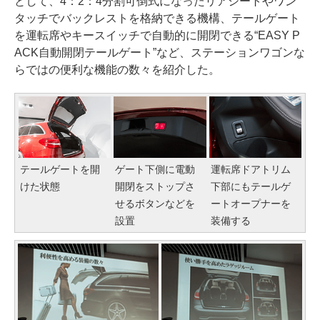
として、4：2：4分割可倒式になったリアシートやワン
タッチでバックレストを格納できる機構、テールゲート
を運転席やキースイッチで自動的に開閉できる“EASY P
ACK自動開閉テールゲート”など、ステーションワゴンな
らではの便利な機能の数々を紹介した。
テールゲートを開
ゲート下側に電動
運転席ドアトリム
けた状態
開閉をストップさ
下部にもテールゲ
せるボタンなどを
ートオープナーを
設置
装備する