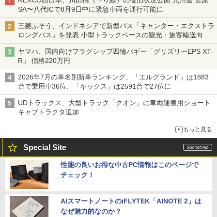
SA〜八代ICで8月9日中に緊急車両を通行可能に
三菱ふそう、インドネシアで新型バス「キャンター・エクストラ
ロングバス」を発表 小型トラックベースの観光・旅客輸送向け
バス
ヤマハ、国内向けフラグシップ四輪バギー「グリズリーEPS XT-
R」 価格220万円
2026年7月の車名別新車ランキング、「エルグランド」は1883
台で乗用車36位、「キックス」は2591台で27位に
UDトラックス、大型トラック「クオン」に車両運搬用ショート
キャブトラクタ追加
もっと見る
Special Site
性能の良いお得な中古PC情報はこのページで
チェック！
AIスマートノートのiFLYTEK「AINOTE 2」は
なぜ魅力的なのか？