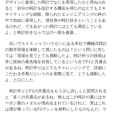
デザインに参加した時計でなにを表現したかと尋ねられ
ると「自分の時計を設計する機会を得たのはとてもエキ
サイティングな経験。限られたエンジニアリングの枠の
中で自由に表現した。僕自身が時計好きということもあ
るけれど、できあがった時計にはとても満足している
よ」と時計好きならではの一面を披露。
次いでスイス シャフハウゼンにある本社で機械式時計
の製作現場を体験して感じたものは？という問いに対し
ては「現場を見てとても感動したよ。時計作りの技術は
常に技術の最先端を目指しているという点でF1と共通点
があるね。時計作りはとてもチャレンジングで、詳細に
こだわる作業だというのを実際に見て、とても感動した
よ」と口にした。
時計作りとF1の共通点をもう少し詳しくと質問される
と「多くの共通点があるね。例えばこの時計の裏にはカ
ーボン製のメダルが埋め込まれているけれど、実はこれ
は僕が乗っているF1マシンを材料にしたものなんだ。ケ