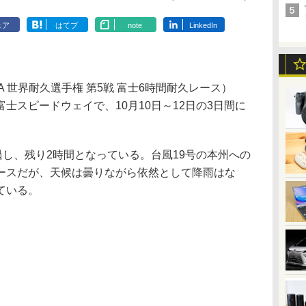
ェア
はてブ
note
LinkedIn
UJI（FIA 世界耐久選手権 第5戦 富士6時間耐久レース）
士スピードウェイで、10月10日～12日の3日間に
し、残り2時間となっている。台風19号の本州への
ースだが、天候は曇りながら依然として降雨はな
ている。