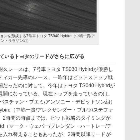
ンを形成する7号車トヨタ TS040 Hybird（中嶋一貴/ア
ァン・サラザン組）
しているトヨタのリードがさらに広がる
久レースは、7号車トヨタ TS030 Hybirdが優勝し
ティカー先導のレース、一昨年はピットストップ戦
ったのに対して、今年はトヨタ TS040 Hybirdが
展開になっている。現在トップを走っているのは、
ird（セバスチャン・ブエミ/アンソニー・デビットソン組）
 Hybird（中嶋一貴/アレクサンダー・ブルツ/ステファ
。2時間の時点までは、ピット戦略のタイミングが
ybrid（マーク・ウェバー/ブレンダン・ハートレー/テ
を入れ替えることもあったが、2時間以降リードが