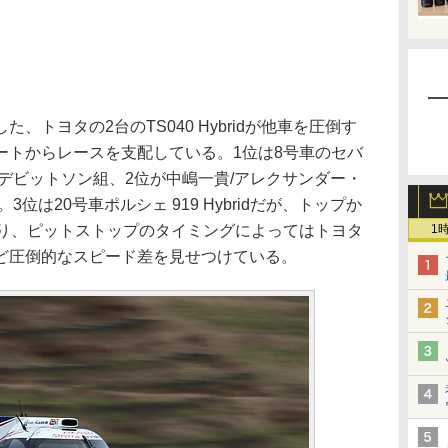
トヨタの2台のTS040 Hybridが他車を圧倒す
ートからレースを支配している。1位は8号車のセバ
デビットソン組、2位が中嶋一貴/アレクサンダー・
位は20号車ポルシェ 919 Hybridだが、トップか
おり、ピットストップのタイミングによってはトヨタ
1
ど圧倒的なスピード差を見せつけている。