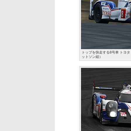
トップを快走する8号車 トヨタ T
ットソン組）