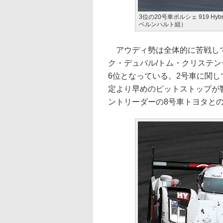
3位の20号車ポルシェ 919 H
ベルンハルト組）
アウディ勢は全体的に苦戦しており、1
ク・デュバル/トム・クリステン
6位となっている。2号車に関
定より早めのピットストップが
ントリーダーの8号車トヨタと