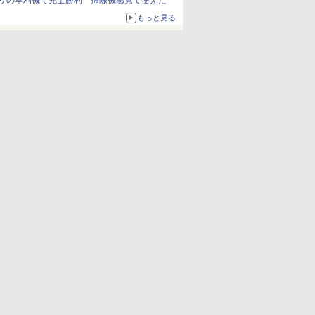
リの草刈機で完全勝利 掃除機感覚で使えた
もっと見る