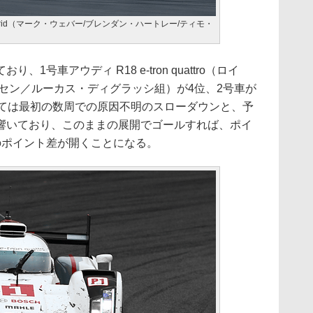
ybrid（マーク・ウェバー/ブレンダン・ハートレー/ティモ・
号車アウディ R18 e-tron quattro（ロイ
セン／ルーカス・ディグラッシ組）が4位、2号車が
しては最初の数周での原因不明のスローダウンと、予
響いており、このままの展開でゴールすれば、ポイ
のポイント差が開くことになる。