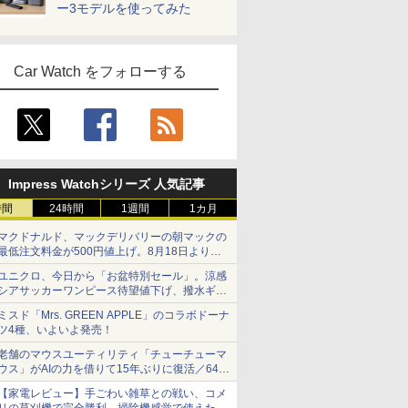
ー3モデルを使ってみた
Car Watch をフォローする
Impress Watchシリーズ 人気記事
時間
24時間
1週間
1カ月
マクドナルド、マックデリバリーの朝マックの
最低注文料金が500円値上げ。8月18日より
1,500円から受付
ユニクロ、今日から「お盆特別セール」。涼感
シアサッカーワンピース待望値下げ、撥水ギア
ショーツは1990円に
ミスド「Mrs. GREEN APPLE」のコラボドーナ
ツ4種、いよいよ発売！
老舗のマウスユーティリティ「チューチューマ
ウス」がAIの力を借りて15年ぶりに復活／64bit
化、Windows 10/11、「Chrome」も走り回
【家電レビュー】手ごわい雑草との戦い、コメ
る。復活記念で2026年末まで500円