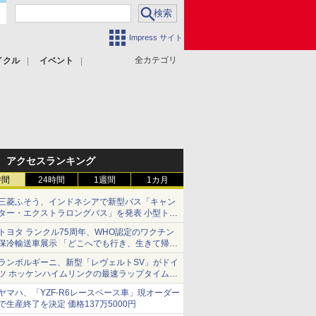
Impress サイト
全カテゴリ
イクル
イベント
アクセスランキング
時間
24時間
1週間
1カ月
三菱ふそう、インドネシアで新型バス「キャン
ター・エクストラロングバス」を発表 小型トラ
ックベースの観光・旅客輸送向けバス
トヨタ ランクル75周年、WHO認定のワクチン
保冷輸送車展示 「どこへでも行き、生きて帰っ
てこられる」ランドクルーザーで命をつなぐ
ランボルギーニ、新型「レヴェルトSV」がドイ
ツ ホッケンハイムリンクの最速ラップタイムを
記録
ヤマハ、「YZF-R6レースベース車」現オーダー
で生産終了を決定 価格137万5000円