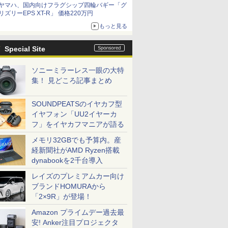
ヤマハ、国内向けフラグシップ四輪バギー「グ
リズリーEPS XT-R」 価格220万円
もっと見る
Special Site
ソニーミラーレス一眼の大特
集！ 見どころ記事まとめ
SOUNDPEATSのイヤカフ型
イヤフォン「UU2イヤーカ
フ」をイヤカフマニアが語る
メモリ32GBでも予算内。産
経新聞社がAMD Ryzen搭載
dynabookを2千台導入
レイズのプレミアムカー向け
ブランドHOMURAから
「2×9R」が登場！
Amazon プライムデー過去最
安! Anker注目プロジェクタ