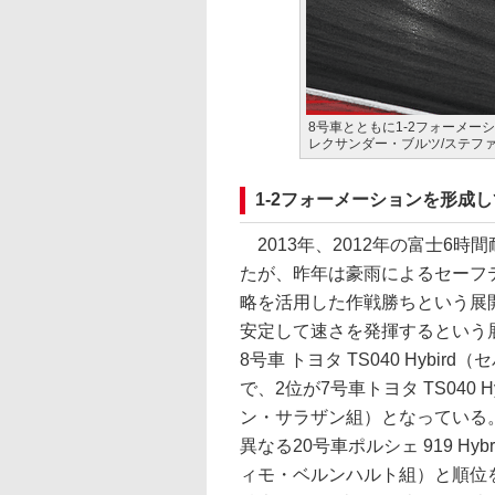
8号車とともに1-2フォーメーショ
レクサンダー・ブルツ/ステフ
1-2フォーメーションを形成
2013年、2012年の富士6時間耐
たが、昨年は豪雨によるセーフ
略を活用した作戦勝ちという展開だ
安定して速さを発揮するという
8号車 トヨタ TS040 Hyb
で、2位が7号車トヨタ TS040
ン・サラザン組）となっている
異なる20号車ポルシェ 919 H
ィモ・ベルンハルト組）と順位