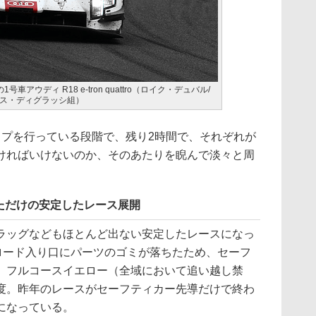
アウディ R18 e-tron quattro（ロイク・デュバル/
ス・ディグラッシ組）
プを行っている段階で、残り2時間で、それぞれが
ければいけないのか、そのあたりを睨んで淡々と周
。
ただけの安定したレース展開
ッグなどもほとんど出ない安定したレースになっ
トロード入り口にパーツのゴミが落ちたため、セーフ
、フルコースイエロー（全域において追い越し禁
度。昨年のレースがセーフティカー先導だけで終わ
になっている。