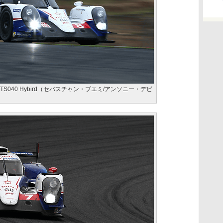
S040 Hybird（セバスチャン・ブエミ/アンソニー・デビ