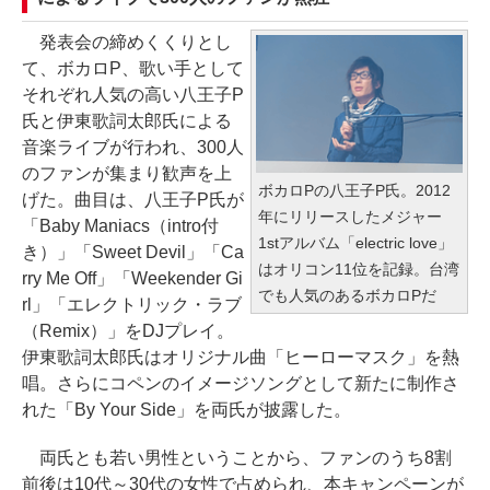
発表会の締めくくりとし
て、ボカロP、歌い手として
それぞれ人気の高い八王子P
氏と伊東歌詞太郎氏による
音楽ライブが行われ、300人
のファンが集まり歓声を上
ボカロPの八王子P氏。2012
げた。曲目は、八王子P氏が
年にリリースしたメジャー
「Baby Maniacs（intro付
1stアルバム「electric love」
き）」「Sweet Devil」「Ca
はオリコン11位を記録。台湾
rry Me Off」「Weekender Gi
でも人気のあるボカロPだ
rl」「エレクトリック・ラブ
（Remix）」をDJプレイ。
伊東歌詞太郎氏はオリジナル曲「ヒーローマスク」を熱
唱。さらにコペンのイメージソングとして新たに制作さ
れた「By Your Side」を両氏が披露した。
両氏とも若い男性ということから、ファンのうち8割
前後は10代～30代の女性で占められ、本キャンペーンが