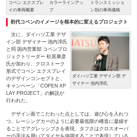
コペン エクスプレ
カラーラインアッ
トランスミッショ
イの車両概要
プ
ン別の車両価格
初代コペンのイメージを根本的に変えるプロジェクト
次に、ダイハツ工業 デザ
イン部 デザイナー 池内淳氏
と同 国内営業部 コペンプロ
ジェクトリーダー 松居康彦
氏が加わり、クロストーク
形式でコペン エクスプレイ
ダイハツ工業 デザイン部 デ
のデザインコンセプトと、
ザイナー 池内淳氏
キャンペーン「COPEN XP
LAY PROJECT」の解説が
行われた。
デザイン面でこだわった点としては、遊び心を入れつ
つ、レーシングカーのように必要最低限の構造に凝縮す
ることでアグレッシブさを表現。タフさはクロスオーバ
ーの手法を用いてタイヤを強調することで表現している