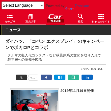
Powered by
Translate
Car Watch
自動車
ダイハツ
コペン
カテゴリ
過去記事
検索
Impressサイト
ニュース
ダイハツ、「コペン エクスプレイ」のキャンペー
ンでボカロPとコラボ
クルマの擬人化コンテストなど秋葉原系の文化を取り入れて
若年層への認知を図る
（2014/11/20 00:32）
リスト
2014年11月19日開催