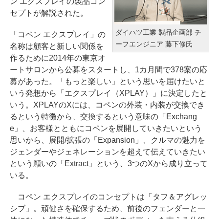
ン エクスプレイの製品コン
セプトが解説された。
ダイハツ工業 製品企画部 チ
「コペン エクスプレイ」の
ーフエンジニア 藤下修氏
名称は顧客と新しい関係を
作るために2014年の東京オ
ートサロンから公募をスタートし、1カ月間で378案の応
募があった。「もっと楽しい」という思いを届けたいと
いう発想から「エクスプレイ（XPLAY）」に決定したと
いう。XPLAYのXには、コペンの外装・内装が交換でき
るという特徴から、交換するという意味の「Exchang
e」、お客様とともにコペンを展開していきたいという
思いから、展開/拡張の「Expansion」、クルマの魅力を
ジェンダーやジェネレーションを超えて伝えていきたい
という願いの「Extract」という、3つのXから成り立って
いる。
コペン エクスプレイのコンセプトは「タフ＆アグレッ
シブ」。頑健さを確保するため、前後のフェンダーと一