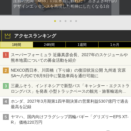
注目の光岡「M55」の世界観に触れた！ 古きよき時代の
デザインエッセンスを再現した相棒にしたくなる1台
●
●
●
●
●
アクセスランキング
1時間
24時間
1週間
1カ月
スーパーフォーミュラ 近藤真彦会長、2027年のスケジュールや
熊本地震についての募金活動を紹介
NEXCO西日本、川田橋（下り線）の復旧状況公開 九州道 宮原
SA〜八代ICで8月9日中に緊急車両を通行可能に
三菱ふそう、インドネシアで新型バス「キャンター・エクストラ
ロングバス」を発表 小型トラックベースの観光・旅客輸送向け
バス
ホンダ、2027年3月期第1四半期決算の営業利益5307億円で過去
最高を記録
ヤマハ、国内向けフラグシップ四輪バギー「グリズリーEPS XT-
R」 価格220万円