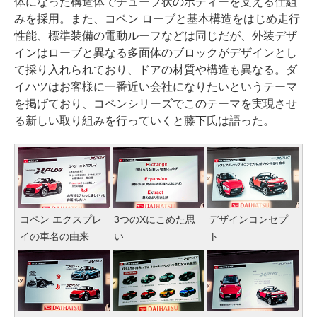
体になった構造体でチューブ状のボディーを支える仕組
みを採用。また、コペン ローブと基本構造をはじめ走行
性能、標準装備の電動ルーフなどは同じだが、外装デザ
インはローブと異なる多面体のブロックがデザインとし
て採り入れられており、ドアの材質や構造も異なる。ダ
イハツはお客様に一番近い会社になりたいというテーマ
を掲げており、コペンシリーズでこのテーマを実現させ
る新しい取り組みを行っていくと藤下氏は語った。
コペン エクスプレ
3つのXにこめた思
デザインコンセプ
イの車名の由来
い
ト