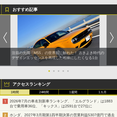
おすすめ記事
注目の光岡「M55」の世界観に触れた！ 古きよき時代の
デザインエッセンスを再現した相棒にしたくなる1台
●
●
●
●
●
アクセスランキング
1時間
24時間
1週間
1カ月
2026年7月の車名別新車ランキング、「エルグランド」は1883
台で乗用車36位、「キックス」は2591台で27位に
ホンダ、2027年3月期第1四半期決算の営業利益5307億円で過去