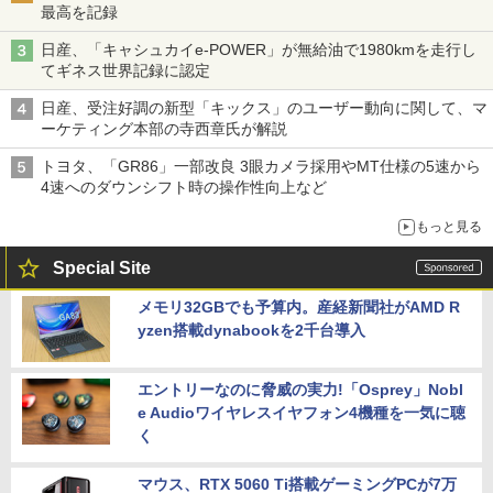
最高を記録
日産、「キャシュカイe-POWER」が無給油で1980kmを走行し
てギネス世界記録に認定
日産、受注好調の新型「キックス」のユーザー動向に関して、マ
ーケティング本部の寺西章氏が解説
トヨタ、「GR86」一部改良 3眼カメラ採用やMT仕様の5速から
4速へのダウンシフト時の操作性向上など
もっと見る
Special Site
メモリ32GBでも予算内。産経新聞社がAMD R
yzen搭載dynabookを2千台導入
エントリーなのに脅威の実力!「Osprey」Nobl
e Audioワイヤレスイヤフォン4機種を一気に聴
く
マウス、RTX 5060 Ti搭載ゲーミングPCが7万