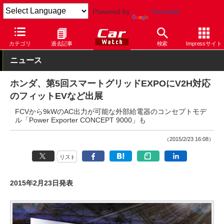
Powered by
Translate
Car Watch
自動車
ホンダ
フィット
カテゴリ
過去記事
検索
Impressサイト
ニュース
ホンダ、第5回スマートグリッドEXPOにV2H対応
のフィットEVなど出展
FCVから9kWのAC出力が可能な外部給電器のコンセプトモデ
ル「Power Exporter CONCEPT 9000」も
（2015/2/23 16:08）
リスト
2015年2月23日発表