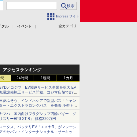
Impress サイト
全カテゴリ
イクル
イベント
アクセスランキング
時間
24時間
1週間
1カ月
BYDとコジマ、EV関連サービス事業を拡大 EV
充電設備施工サービス開始、コジマ店舗でBYD
車の展示・試乗イベントを強化
三菱ふそう、インドネシアで新型バス「キャン
ター・エクストラロングバス」を発表 小型トラ
ックベースの観光・旅客輸送向けバス
ヤマハ、国内向けフラグシップ四輪バギー「グ
リズリーEPS XT-R」 価格220万円
ロータス、バッテリEV「エメヤR」がマレーシ
アのセパン・インターナショナル・サーキット
のBEV最速タイムを樹立