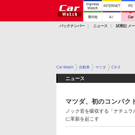
バックナンバー
ニュース
試乗記 メ
カスタム
Car Watch
自動車
マツダ
CX-3
ニュース
マツダ、初のコンパクト
ノック音を吸収する「ナチュラ
に革新を起こす