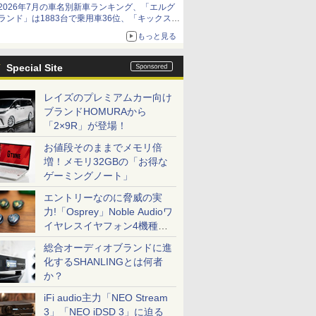
2026年7月の車名別新車ランキング、「エルグ
ランド」は1883台で乗用車36位、「キックス」
は2591台で27位に
もっと見る
Special Site
レイズのプレミアムカー向け
ブランドHOMURAから
「2×9R」が登場！
お値段そのままでメモリ倍
増！メモリ32GBの「お得な
ゲーミングノート」
エントリーなのに脅威の実
力!「Osprey」Noble Audioワ
イヤレスイヤフォン4機種を
一気に聴く
総合オーディオブランドに進
化するSHANLINGとは何者
か？
iFi audio主力「NEO Stream
3」「NEO iDSD 3」に迫る