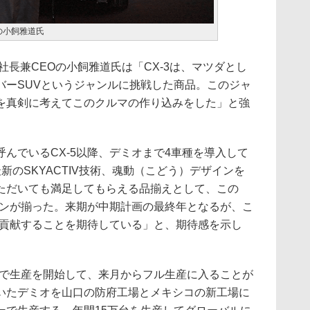
の小飼雅道氏
長兼CEOの小飼雅道氏は「CX-3は、マツダとし
バーSUVというジャンルに挑戦した商品。このジャ
を真剣に考えてこのクルマの作り込みをした」と強
んでいるCX-5以降、デミオまで4車種を導入して
新のSKYACTIV技術、魂動（こどう）デザインを
ただいても満足してもらえる品揃えとして、この
ョンが揃った。来期が中期計画の最終年となるが、こ
に貢献することを期待している」と、期待感を示し
場で生産を開始して、来月からフル生産に入ることが
いたデミオを山口の防府工場とメキシコの新工場に