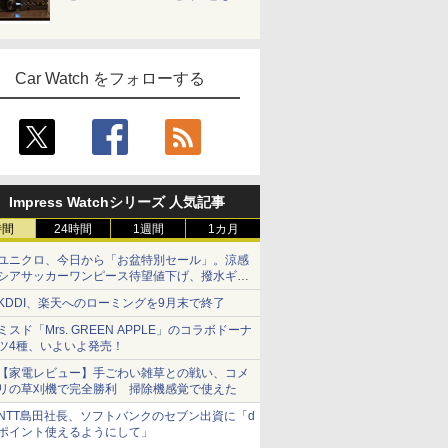
Car Watch をフォローする
Impress Watchシリーズ 人気記事
時間
24時間
1週間
1カ月
ユニクロ、今日から「お盆特別セール」。涼感
シアサッカーワンピース待望値下げ、撥水ギア
ショーツは1990円に
KDDI、楽天へのローミングを9月末で終了
ミスド「Mrs. GREEN APPLE」のコラボドーナ
ツ4種、いよいよ発売！
【家電レビュー】手ごわい雑草との戦い、コメ
リの草刈機で完全勝利 掃除機感覚で使えた
NTT島田社長、ソフトバンクのセブン出資に「d
ポイント使えるようにして」