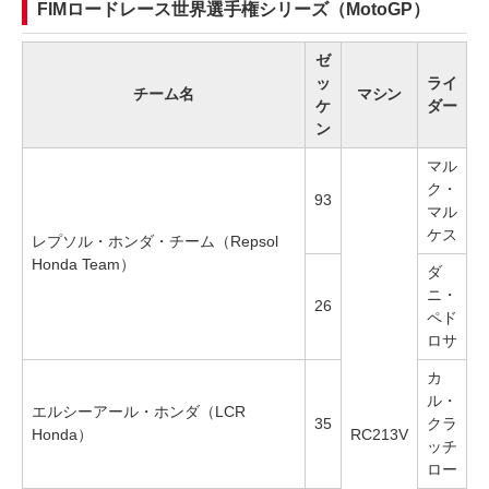
FIMロードレース世界選手権シリーズ（MotoGP）
ゼ
ッ
ライ
チーム名
マシン
ケ
ダー
ン
マル
ク・
93
マル
ケス
レプソル・ホンダ・チーム（Repsol
Honda Team）
ダ
ニ・
26
ペド
ロサ
カ
ル・
エルシーアール・ホンダ（LCR
35
クラ
Honda）
RC213V
ッチ
ロー