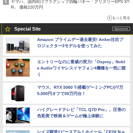
ヤマハ、国内向けフラグシップ四輪バギー「グリズリーEPS XT-
R」 価格220万円
もっと見る
Special Site
Amazon プライムデー過去最安! Anker注目プ
ロジェクター3モデルを使ってみた
エントリーなのに脅威の実力!「Osprey」Nobl
e Audioワイヤレスイヤフォン4機種を一気に聴
く
マウス、RTX 5060 Ti搭載ゲーミングPCが7万
5,000円オフで30万円台！
ハイグレードテレビ「TCL Q7D Pro」。圧巻の
色彩美で映画＆ゲームが極上体験に
レイズ鍛造1ピースアルミホイール「CE28 N-p