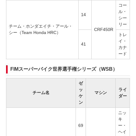
コー
ル・
14
シー
リー
チーム・ホンダエイチ・アール・
CRF450R
シー（Team Honda HRC）
トレ
イ・
41
カナ
ード
FIMスーパーバイク世界選手権シリーズ（WSB）
ゼ
ッ
ライ
チーム名
マシン
ケ
ダー
ン
ニッ
キ
69
ー・
ヘイ