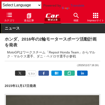
Powered by
Translate
Car Watch
モーターサイクル
ホンダ
カテゴリ
過去記事
検索
Impressサイト
ニュース
ホンダ、2016年の2輪モータースポーツ活動計画
を発表
MotoGPはワークスチーム「Repsol Honda Team」からマル
ク・マルケス選手、ダニ・ペドロサ選手が参戦
（2015/11/17 16:16）
リスト
2015年11月17日発表