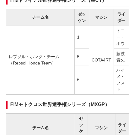
FIMトライアル世界選手権シリーズ（WCT）
ゼッ
ライ
チーム名
マシン
ケン
ダー
トニ
1
ー・
ボウ
藤波
レプソル・ホンダ・チーム
5
COTA4RT
貴久
（Repsol Honda Team）
ハイ
メ・
6
ブス
ト
FIMモトクロス世界選手権シリーズ（MXGP）
ゼ
ッ
ライ
チーム名
マシン
ケ
ダー