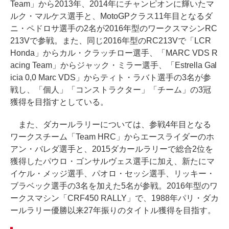
Team」から2013年、2014年にチャンピオンに輝いたマ
ルク・マルケス選手と、MotoGPクラス11年目となるダ
ニ・ペドロサ選手の2名が2016年型のワークスマシンRC
213Vで参戦。また、同じ2016年型のRC213Vで「LCR
Honda」からカル・クラッチロー選手、「MARC VDS R
acing Team」からジャック・ミラー選手、「Estrella Gal
icia 0,0 Marc VDS」からティト・ラバト選手の3名が参
戦し、「個人」「コンストラクター」「チーム」の3冠
獲得を目指すとしている。
また、ダカールラリーについては、参戦4年目となる
ワークスチーム「Team HRC」からエースライダーのホ
アン・バレダ選手と、2015ダカールラリーで総合2位を
獲得したパウロ・ゴンサルヴェス選手に加え、新たにマ
イケル・メッジ選手、パオロ・セッシ選手、リッキー・
ブラベック選手の3名を加えた5名が参戦。2016年型のワ
ークスマシン「CRF450 RALLY」で、1988年パリ・ダカ
ールラリー優勝以来27年振りのタイトル獲得を目指す。