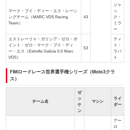
ジャ
マーク・ブイ・ディー・エス・レーシ
ッ
ングチーム（MARC VDS Racing
43
ク・
Team）
ミラ
ー
エストレーリャ・ガリシア・ゼロ・ポ
ティ
イント・ゼロ・マーク・ブイ・ディ
ト・
53
ー・エス（Estrella Galicia 0,0 Marc
ラバ
VDS）
ト
FIMロードレース世界選手権シリーズ（Moto3クラ
ス）
ゼ
ッ
ライ
チーム名
マシン
ケ
ダー
ン
アー
ロ