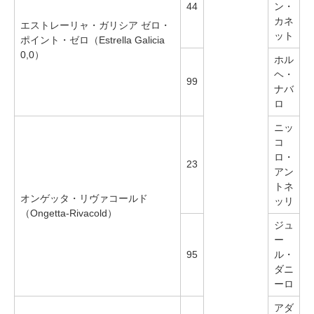
44
ン・
カネ
エストレーリャ・ガリシア ゼロ・
ット
ポイント・ゼロ（Estrella Galicia
0,0）
ホル
ヘ・
99
ナバ
ロ
ニッ
コ
ロ・
23
アン
トネ
オンゲッタ・リヴァコールド
ッリ
（Ongetta-Rivacold）
ジュ
ー
95
ル・
ダニ
ーロ
アダ