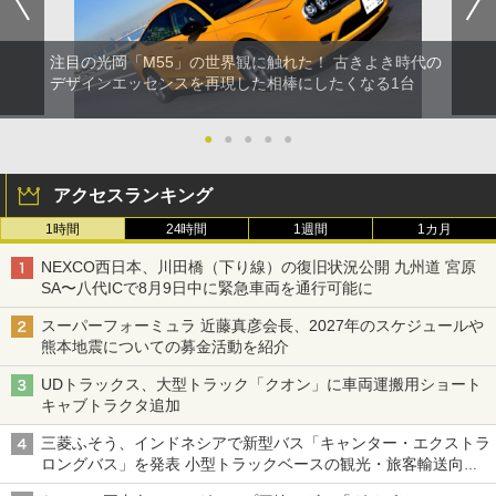
注目の光岡「M55」の世界観に触れた！ 古きよき時代の
デザインエッセンスを再現した相棒にしたくなる1台
●
●
●
●
●
アクセスランキング
1時間
24時間
1週間
1カ月
NEXCO西日本、川田橋（下り線）の復旧状況公開 九州道 宮原
SA〜八代ICで8月9日中に緊急車両を通行可能に
スーパーフォーミュラ 近藤真彦会長、2027年のスケジュールや
熊本地震についての募金活動を紹介
UDトラックス、大型トラック「クオン」に車両運搬用ショート
キャブトラクタ追加
三菱ふそう、インドネシアで新型バス「キャンター・エクストラ
ロングバス」を発表 小型トラックベースの観光・旅客輸送向け
バス