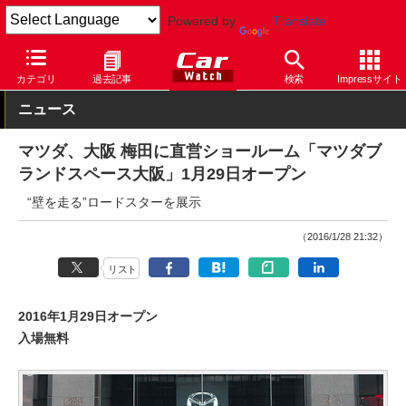
Powered by
Translate
Car Watch
自動車
マツダ
その他
カテゴリ
過去記事
検索
Impressサイト
ニュース
マツダ、大阪 梅田に直営ショールーム「マツダブ
ランドスペース大阪」1月29日オープン
“壁を走る”ロードスターを展示
（2016/1/28 21:32）
リスト
2016年1月29日オープン
入場無料