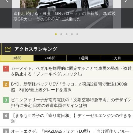
進化し続けるトヨタ「GRカローラ」の最新版、25式後
期GRカローラのGR-DATに試乗した
●
●
●
●
●
アクセスランキング
1時間
24時間
1週間
1カ月
カーメイト、ペダルを物理的に固定することで車両の発進・盗難
を防止する「ブレーキペダルロック1」
BYD、新型軽バッテリEV「ラッコ」が発売2週間で受注1000台
超 8割が最上級グレードを選択
ピニンファリーナが南海電鉄の「次期空港特急車両」のデザイン
担当に決定 日本の鉄道車両デザインは初
【まるも亜希子の「寄り道日和」】ディーゼルエンジンの生きる
道
オートエクゼ、「MAZDA2/デミオ（DJ型）」向け新作リアルー