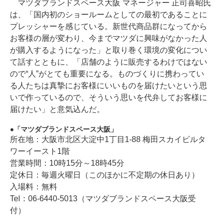
マツダブランドスペース大阪 マネージャー 正司喜昭氏
は、「国内初のショールームとしての最初であることに
プレッシャーを感じている。新世代商品群になってから
お客様の層が変わり、今までマツダに興味がなかった人
が購入するようになった」と取り巻く環境の変化につい
て話すとともに、「店舗のように販売するわけではない
ので“人”がとても重要になる。ものづくりに携わってい
る人たちは真摯にお客様にいいものを届けたいという思
いで作っているので、そういう思いを代弁してお客様に
届けたい」と意気込んだ。
「マツダブランドスペース大阪」
所在地：大阪市北区大淀中1丁目1-88 梅田スカイビルタ
ワーイースト1階
営業時間：10時15分～18時45分
定休日：毎週火曜日（このほかに不定期の休日あり）
入場料：無料
Tel：06-6440-5013（マツダブランドスペース大阪受
付）