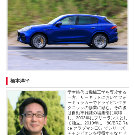
橋本洋平
学生時代は機械工学を専攻する
一方、サーキットにおいてフォ
ーミュラカーでドライビングテ
クニックの修業に励む。その後
は自動車雑誌の編集部に就職
し、2003年にフリーランスとし
て独立。2019年に「86/BRZ Ra
ce クラブマンEX」でシリーズ
チャンピオンを獲得するなどド