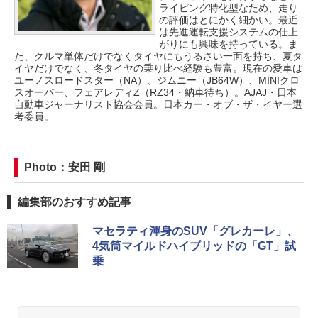
ライビング特化型なため、走り
の評価はとにかく細かい。最近
は先進運転支援システムの仕上
がりにも興味を持っている。ま
た、クルマ単体だけでなくタイヤにもうるさい一面を持ち、夏タ
イヤだけでなく、冬タイヤの乗り比べ経験も豊富。現在の愛車は
ユーノスロードスター（NA）、ジムニー（JB64W）、MINIクロ
スオーバー、フェアレディZ（RZ34・納車待ち）。AJAJ・日本
自動車ジャーナリスト協会会員。日本カー・オブ・ザ・イヤー選
考委員。
Photo：安田 剛
編集部のおすすめ記事
マセラティ渾身のSUV「グレカーレ」、
4気筒マイルドハイブリッドの「GT」試
乗