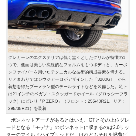
グレカーレのエクステリアは低く堂々としたグリルが特徴の1
つで、側面は美しい流線的なフォルムをもつボディと、カーボ
ンファイバーを用いたテクニカルな技術的構成要素を備える。
リアまわりではジウジアーロがデザインした「3200GT」から
着想を得たブーメラン型のテールライトなどを装備した。足下
は21インチのペガソ・スタッガードホイール（グロッシーブラ
ック）にピレリ「P ZERO」（フロント：255/40R21、リア：
295/35R21）を装着
ボンネットアーチがあるとはいえ、GTとその上位グレ
ードとなる「モデナ」のボンネットに収まるのは2.0リッ
ターのマイルドハイブリッドだ。けれどもそれを燃費ば