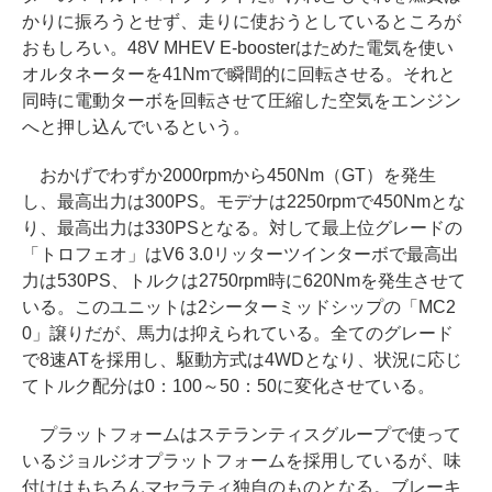
かりに振ろうとせず、走りに使おうとしているところが
おもしろい。48V MHEV E-boosterはためた電気を使い
オルタネーターを41Nmで瞬間的に回転させる。それと
同時に電動ターボを回転させて圧縮した空気をエンジン
へと押し込んでいるという。
おかげでわずか2000rpmから450Nm（GT）を発生
し、最高出力は300PS。モデナは2250rpmで450Nmとな
り、最高出力は330PSとなる。対して最上位グレードの
「トロフェオ」はV6 3.0リッターツインターボで最高出
力は530PS、トルクは2750rpm時に620Nmを発生させて
いる。このユニットは2シーターミッドシップの「MC2
0」譲りだが、馬力は抑えられている。全てのグレード
で8速ATを採用し、駆動方式は4WDとなり、状況に応じ
てトルク配分は0：100～50：50に変化させている。
プラットフォームはステランティスグループで使って
いるジョルジオプラットフォームを採用しているが、味
付けはもちろんマセラティ独自のものとなる。ブレーキ