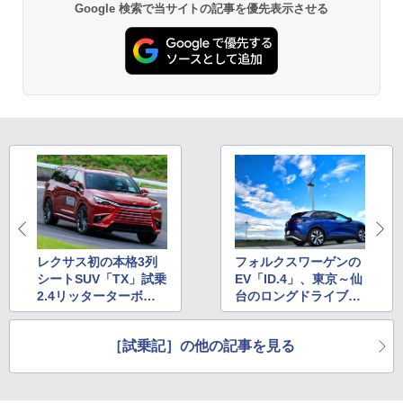
Google 検索で当サイトの記事を優先表示させる
レクサス初の本格3列
フォルクスワーゲンの
シートSUV「TX」試乗
EV「ID.4」、東京～仙
2.4リッターターボを
台のロングドライブで
チェック
新旧モデルを比較
［試乗記］の他の記事を見る