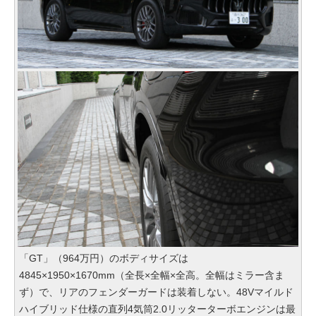
「GT」（964万円）のボディサイズは
4845×1950×1670mm（全長×全幅×全高。全幅はミラー含ま
ず）で、リアのフェンダーガードは装着しない。48Vマイルド
ハイブリッド仕様の直列4気筒2.0リッターターボエンジンは最