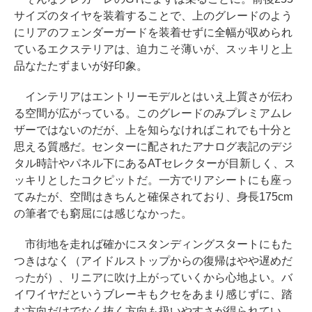
サイズのタイヤを装着することで、上のグレードのよう
にリアのフェンダーガードを装着せずに全幅が収められ
ているエクステリアは、迫力こそ薄いが、スッキリと上
品なたたずまいが好印象。
インテリアはエントリーモデルとはいえ上質さが伝わ
る空間が広がっている。このグレードのみプレミアムレ
ザーではないのだが、上を知らなければこれでも十分と
思える質感だ。センターに配されたアナログ表記のデジ
タル時計やパネル下にあるATセレクターが目新しく、ス
ッキリとしたコクピットだ。一方でリアシートにも座っ
てみたが、空間はきちんと確保されており、身長175cm
の筆者でも窮屈には感じなかった。
市街地を走れば確かにスタンディングスタートにもた
つきはなく（アイドルストップからの復帰はやや遅めだ
ったが）、リニアに吹け上がっていくから心地よい。バ
イワイヤだというブレーキもクセをあまり感じずに、踏
む方向だけでなく抜く方向も扱いやすさが得られてい