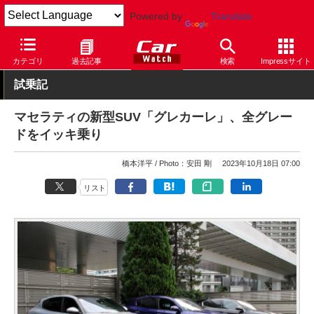
Powered by
Translate
Car Watch
自動車
マセラティ
カテゴリ
過去記事
検索
Impressサイト
試乗記
マセラティの新型SUV「グレカーレ」、全グレー
ドをイッキ乗り
橋本洋平
Photo：安田 剛
2023年10月18日 07:00
リスト