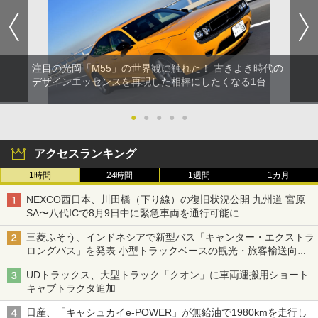
注目の光岡「M55」の世界観に触れた！ 古きよき時代の
デザインエッセンスを再現した相棒にしたくなる1台
●
●
●
●
●
アクセスランキング
1時間
24時間
1週間
1カ月
NEXCO西日本、川田橋（下り線）の復旧状況公開 九州道 宮原
SA〜八代ICで8月9日中に緊急車両を通行可能に
三菱ふそう、インドネシアで新型バス「キャンター・エクストラ
ロングバス」を発表 小型トラックベースの観光・旅客輸送向け
バス
UDトラックス、大型トラック「クオン」に車両運搬用ショート
キャブトラクタ追加
日産、「キャシュカイe-POWER」が無給油で1980kmを走行し