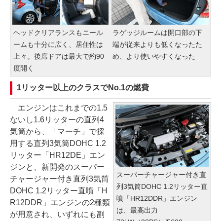
ヘッドクリアランスもニール
ラゲッジルームは開口部の下
ームも十分に広く、居住性は
端が従来よりも低くなったた
上々。後席ドアは最大で約90
め、より使いやすくなった
度開く
1リッター以上のクラスでNo.1の燃費
エンジンはこれまでの1.5
ないし1.6リッターの直列4
気筒から、「マーチ」で採
用する直列3気筒DOHC 1.2
リッター「HR12DE」エン
ジンと、新開発のスーパー
スーパーチャージャー付き直
チャージャー付き直列3気筒
列3気筒DOHC 1.2リッター直
DOHC 1.2リッター直噴「H
噴「HR12DDR」エンジン
R12DDR」エンジンの2種類
は、最高出力
が用意され、いずれにも副