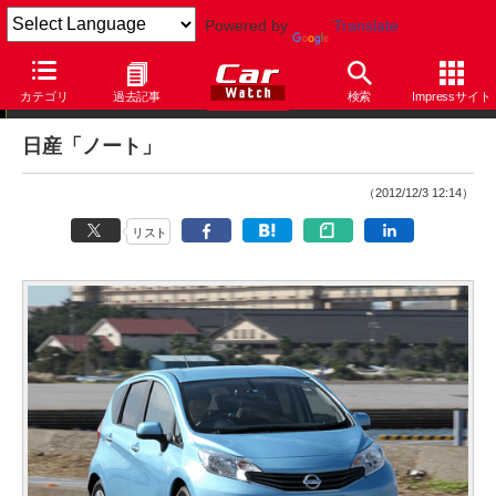
Powered by
Translate
インプレッション
カテゴリ
過去記事
検索
Impressサイト
日産「ノート」
（2012/12/3 12:14）
リスト