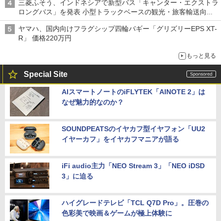
三菱ふそう、インドネシアで新型バス「キャンター・エクストラ
ロングバス」を発表 小型トラックベースの観光・旅客輸送向け
バス
ヤマハ、国内向けフラグシップ四輪バギー「グリズリーEPS XT-
R」 価格220万円
もっと見る
Special Site
AIスマートノートのiFLYTEK「AINOTE 2」は
なぜ魅力的なのか？
SOUNDPEATSのイヤカフ型イヤフォン「UU2
イヤーカフ」をイヤカフマニアが語る
iFi audio主力「NEO Stream 3」「NEO iDSD
3」に迫る
ハイグレードテレビ「TCL Q7D Pro」。圧巻の
色彩美で映画＆ゲームが極上体験に