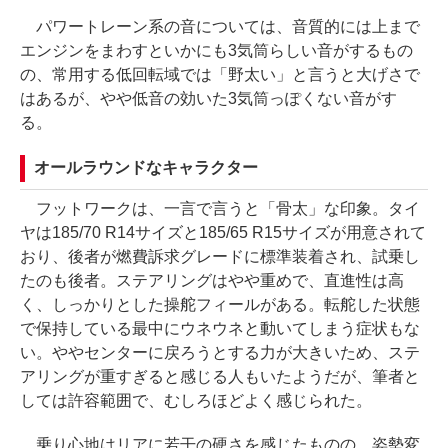
パワートレーン系の音については、音質的には上まで
エンジンをまわすといかにも3気筒らしい音がするもの
の、常用する低回転域では「野太い」と言うと大げさで
はあるが、やや低音の効いた3気筒っぽくない音がす
る。
オールラウンドなキャラクター
フットワークは、一言で言うと「骨太」な印象。タイ
ヤは185/70 R14サイズと185/65 R15サイズが用意されて
おり、後者が燃費訴求グレードに標準装着され、試乗し
たのも後者。ステアリングはやや重めで、直進性は高
く、しっかりとした操舵フィールがある。転舵した状態
で保持している最中にウネウネと動いてしまう症状もな
い。ややセンターに戻ろうとする力が大きいため、ステ
アリングが重すぎると感じる人もいたようだが、筆者と
しては許容範囲で、むしろほどよく感じられた。
乗り心地はリアに若干の硬さを感じたものの、姿勢変