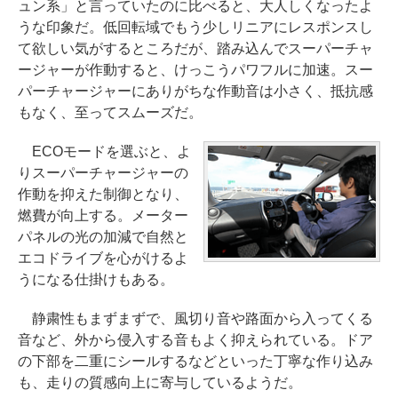
ュン系」と言っていたのに比べると、大人しくなったよ
うな印象だ。低回転域でもう少しリニアにレスポンスし
て欲しい気がするところだが、踏み込んでスーパーチャ
ージャーが作動すると、けっこうパワフルに加速。スー
パーチャージャーにありがちな作動音は小さく、抵抗感
もなく、至ってスムーズだ。
ECOモードを選ぶと、よ
りスーパーチャージャーの
作動を抑えた制御となり、
燃費が向上する。メーター
パネルの光の加減で自然と
エコドライブを心がけるよ
うになる仕掛けもある。
静粛性もまずまずで、風切り音や路面から入ってくる
音など、外から侵入する音もよく抑えられている。ドア
の下部を二重にシールするなどといった丁寧な作り込み
も、走りの質感向上に寄与しているようだ。