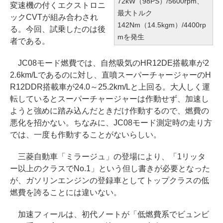
72kW（98PS）/5600rpm、
変速機の付くエクストロニ
最大トルク
ックCVTが組み合わされ
142Nm（14.5kgm）/4400rp
る。今回、試乗したのは後
mを発生
者である。
JC08モード燃費では、自然吸気のHR12DE搭載車が2
2.6km/Lであるのに対し、直噴スーパーチャージャーのH
R12DDR搭載車が24.0～25.2km/Lと上回る。大人しく運
転しているとスーパーチャージャーは作動せず、加速し
ようと強めに踏み込んだときだけ作動するので、燃費の
悪化を招かない。ちなみに、JC08モード測定時の走り方
では、一度も作動することがないらしい。
三菱自動車「ミラージュ」の登場により、「1リッタ
ー以上のクラスでNo.1」という但し書きが必要となった
が、ガソリンエンジンの登録車としてトップクラスの低
燃費を誇ることには違いない。
加速フィールは、初代ノートが「低燃費系でビュンビ