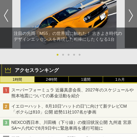
注目の光岡「M55」の世界観に触れた！ 古きよき時代の
デザインエッセンスを再現した相棒にしたくなる1台
●
●
●
●
●
アクセスランキング
1時間
24時間
1週間
1カ月
スーパーフォーミュラ 近藤真彦会長、2027年のスケジュールや
熊本地震についての募金活動を紹介
イエローハット、8月10日“ハットの日”に向けて新テレビCM
「ボクらは810」公開 総勢11社107名が参画
NEXCO西日本、川田橋（下り線）の復旧状況公開 九州道 宮原
SA〜八代ICで8月9日中に緊急車両を通行可能に