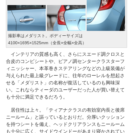
撮影車はメダリスト。ボディーサイズは
4100×1695×1525mm（全長×全幅×全高）
インテリアの質感も高く、さらにスエード調クロスと
合皮のコンビシートや、ピアノ調センタークラスターフ
ィニッシャー、本革巻きステアリングなどの上級装備が
与えられた最上級グレードに、往年のローレルを想起さ
せる「メダリスト」の名称が復活しているのも興味深
い。これならティーダのユーザーだった人が買い替えて
も十分に満足できるだろう。
居住性は上々。「ティアナクラスの有効室内長と後席
ニールーム」と謳っているとおりだ。分厚いクッション
を持つシートを備え、ヘッドクリアランスもニールーム
も十分に広く、サイドウインドーがあまり寝かされてい