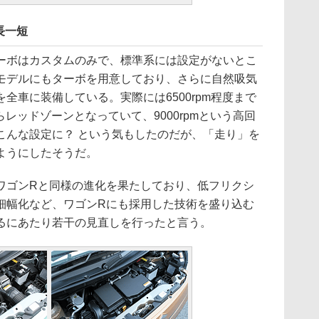
長一短
ボはカスタムのみで、標準系には設定がないとこ
モデルにもターボを用意しており、さらに自然吸気
全車に装備している。実際には6500rpm程度まで
からレッドゾーンとなっていて、9000rpmという高回
こんな設定に？ という気もしたのだが、「走り」を
ようにしたそうだ。
ゴンRと同様の進化を果たしており、低フリクシ
細幅化など、ワゴンRにも採用した技術を盛り込む
るにあたり若干の見直しを行ったと言う。