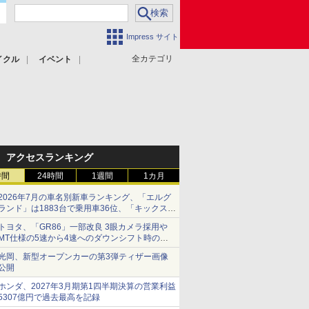
Impress サイト
全カテゴリ
イクル
イベント
アクセスランキング
時間
24時間
1週間
1カ月
2026年7月の車名別新車ランキング、「エルグ
ランド」は1883台で乗用車36位、「キックス」
は2591台で27位に
トヨタ、「GR86」一部改良 3眼カメラ採用や
MT仕様の5速から4速へのダウンシフト時の操
作性向上など
光岡、新型オープンカーの第3弾ティザー画像
公開
ホンダ、2027年3月期第1四半期決算の営業利益
5307億円で過去最高を記録