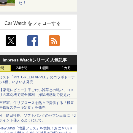
た！
Car Watch をフォローする
Impress Watchシリーズ 人気記事
時間
24時間
1週間
1カ月
ミスド「Mrs. GREEN APPLE」のコラボドーナ
ツ4種、いよいよ発売！
【家電レビュー】手ごわい雑草との戦い、コメ
リの草刈機で完全勝利 掃除機感覚で使えた
吉野家、牛リブロースを熱々で提供する「極旨
牛鉄板ステーキ定食」を発売
NTT島田社長、ソフトバンクのセブン出資に「d
ポイント使えるようにして」
NewDays「増量フェス」を実施！おにぎり/サ