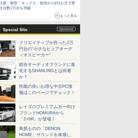
日産、新型「キックス」発売から約1か月で受
注台数1万台を突破
もっと見る
Special Site
クリエイティブが作った2万
円台の“小さなピュアオーデ
ィオスピーカー”
総合オーディオブランドに進
化するSHANLINGとは何者
か？
性能の良いお得な中古PC情
報はこのページでチェック！
レイズのプレミアムカー向け
ブランドHOMURAから
「2×9R」が登場！
鳥肌ものの「DENON
HOME」サウンドを体感し