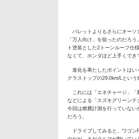
パレットよりもさらにオーソド
「万人向け」を狙ったのだろう
ト塗装とした2トーンルーフ仕
なくて、ホンダほど上手くでき
進化を果たしたポイントはいく
クラストップの29.0km/Lと
これには「エネチャージ」「新
などによる「スズキグリーンテク
今回は燃費計測を行っていない
だろう。
ドライブしてみると、ワゴンRと
のだが、まだクルマが動いてい