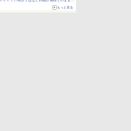
ンドイッチ/焼きそばなど16品が値段そのままで
ボリュームアップ
もっと見る