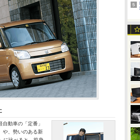
に
軽自動車の「定番」
」や、勢いのある新
X」に比べると、前身