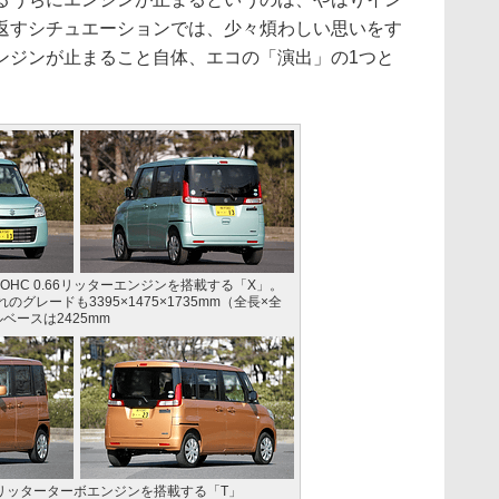
返すシチュエーションでは、少々煩わしい思いをす
ンジンが止まること自体、エコの「演出」の1つと
OHC 0.66リッターエンジンを搭載する「X」。
グレードも3395×1475×1735mm（全長×全
ベースは2425mm
66リッターターボエンジンを搭載する「T」