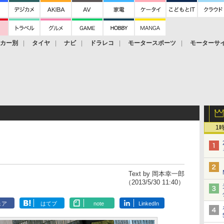
ーカー別
タイヤ
ナビ
ドラレコ
モータースポーツ
モーターサ
1
Text by 岡本幸一郎
（2013/5/30 11:40）
ェア
はてブ
note
LinkedIn