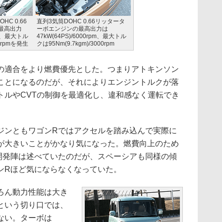
C 0.66
直列3気筒DOHC 0.66リッタータ
最高出力
ーボエンジンの最高出力は
rpm、最大トル
47kW(64PS)/6000rpm、最大トル
00rpmを発生
クは95Nm(9.7kgm)/3000rpm
の適合をより燃費優先とした。つまりアトキンソン
ことになるのだが、それによりエンジントルクが落
トルやCVTの制御を最適化し、違和感なく運転でき
ンともワゴンRではアクセルを踏み込んで実際に
が大きいことがかなり気になった。燃費向上のため
開発陣は述べていたのだが、スペーシアも同様の傾
ンRほど気にならなくなっていた。
ろん動力性能は大き
という切り口では、
ない。ターボは