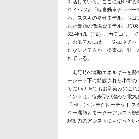
を増している。ここに紹介する
ダイハツと「軽自動車ナンバー
る、スズキの基幹モデル、ワゴ
れた最新の低燃費モデル。JC0
32.4km/L（FZ）。カテゴリ
このモデルには、「S-エネチャ
たなシステムが、従来型に対し
れている。
走行時の運動エネルギーを発電
ーシート下に特設された小型の
でにTV-CMでもお馴染みのこ
イントは、従来型が溜めた電気
「ISG（インテグレーテッド 
ター機能とモーターアシスト機
駆動力のアシストにも使うとい