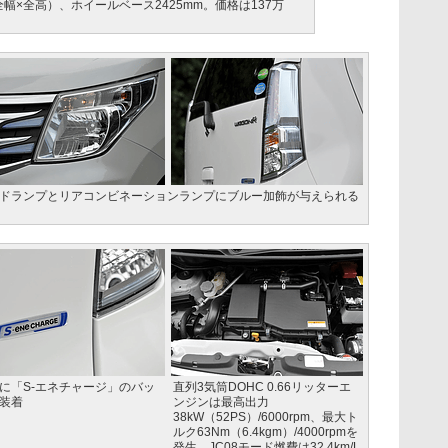
全長×全幅×全高）、ホイールベース2425mm。価格は137万
ドランプとリアコンビネーションランプにブルー加飾が与えられる
に「S-エネチャージ」のバッ
直列3気筒DOHC 0.66リッターエ
装着
ンジンは最高出力
38kW（52PS）/6000rpm、最大ト
ルク63Nm（6.4kgm）/4000rpmを
発生。JC08モード燃費は32.4km/L