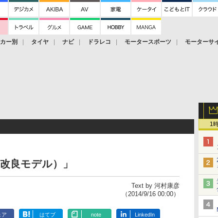
ーカー別
タイヤ
ナビ
ドラレコ
モータースポーツ
モーターサ
1
部改良モデル）」
Text by 河村康彦
（2014/9/16 00:00）
ェア
はてブ
note
LinkedIn