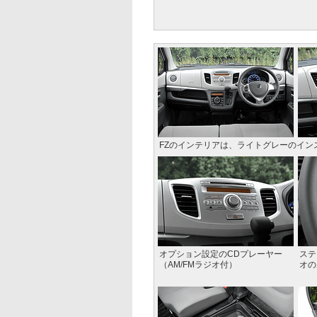
FZのインテリアは、ライトグレーのイ
オプション設定のCDプレーヤー
ステ
（AM/FMラジオ付）
オの