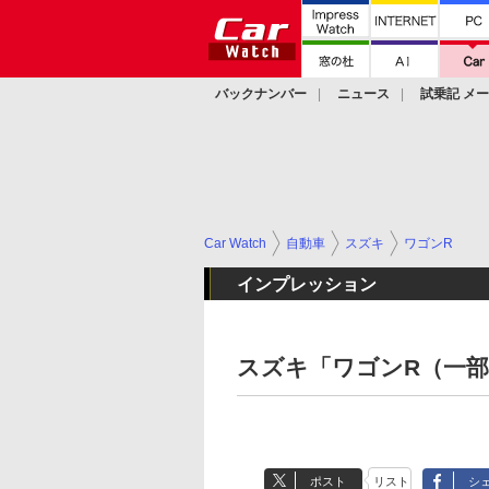
バックナンバー
ニュース
試乗記 メ
カスタム
Car Watch
自動車
スズキ
ワゴンR
インプレッション
スズキ「ワゴンR（一
ポスト
リスト
シ