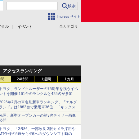
Impress サイト
全カテゴリ
イクル
イベント
アクセスランキング
時間
24時間
1週間
1カ月
トヨタ、ランドクルーザーの75周年を祝うイベ
ントを開催 161台のランクルと425名が参加
2026年7月の車名別新車ランキング、「エルグ
ランド」は1883台で乗用車36位、「キックス」
は2591台で27位に
光岡、新型オープンカーの第3弾ティザー画像
公開
トヨタ、「GR86」一部改良 3眼カメラ採用や
MT仕様の5速から4速へのダウンシフト時の操
作性向上など