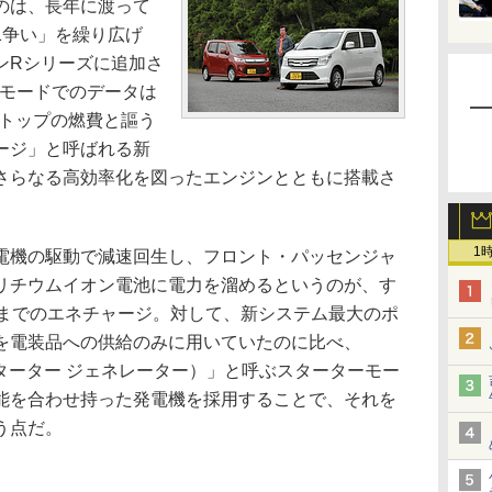
のは、長年に渡って
1争い」を繰り広げ
ンRシリーズに追加さ
8モードでのデータは
ーでトップの燃費と謳う
ージ」と呼ばれる新
さらなる高効率化を図ったエンジンとともに搭載さ
1
機の駆動で減速回生し、フロント・パッセンジャ
リチウムイオン電池に電力を溜めるというのが、す
れまでのエネチャージ。対して、新システム最大のポ
を電装品への供給のみに用いていたのに比べ、
スターター ジェネレーター）」と呼ぶスターターモー
能を合わせ持った発電機を採用することで、それを
う点だ。