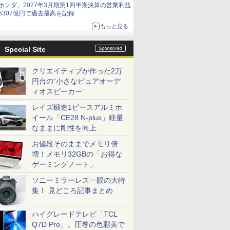
ホンダ、2027年3月期第1四半期決算の営業利益
5307億円で過去最高を記録
もっと見る
Special Site
クリエイティブが作った2万
円台の“小さなピュアオーデ
ィオスピーカー”
レイズ鍛造1ピースアルミホ
イール「CE28 N-plus」軽量
なままに剛性を向上
お値段そのままでメモリ倍
増！メモリ32GBの「お得な
ゲーミングノート」
ソニーミラーレス一眼の大特
集！ 見どころ記事まとめ
ハイグレードテレビ「TCL
Q7D Pro」。圧巻の色彩美で