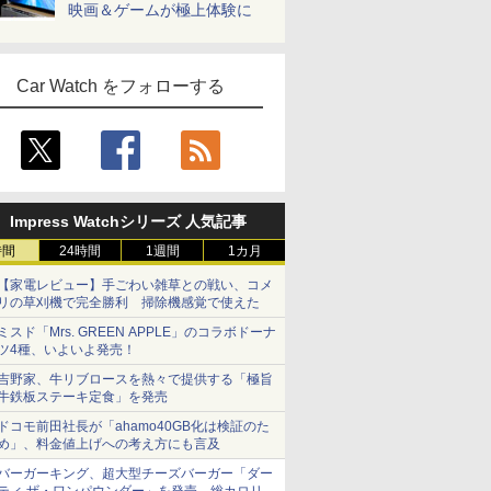
映画＆ゲームが極上体験に
Car Watch をフォローする
Impress Watchシリーズ 人気記事
時間
24時間
1週間
1カ月
【家電レビュー】手ごわい雑草との戦い、コメ
リの草刈機で完全勝利 掃除機感覚で使えた
ミスド「Mrs. GREEN APPLE」のコラボドーナ
ツ4種、いよいよ発売！
吉野家、牛リブロースを熱々で提供する「極旨
牛鉄板ステーキ定食」を発売
ドコモ前田社長が「ahamo40GB化は検証のた
め」、料金値上げへの考え方にも言及
バーガーキング、超大型チーズバーガー「ダー