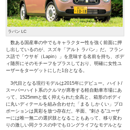
ラパン LC
数ある国産車の中でもキャラクター性を強く前面に押
し出しているのが、スズキ「アルト ラパン」だ。フラン
ス語で「ウサギ（Lapin）」を意味する名前を持ち、ボデ
ィ随所にそのモチーフをプラスしており、明確に女性ユ
ーザーをターゲットにした1台となる。
3代目となる現行モデルは2015年にデビュー。ハイト/
スーパーハイト系のクルマが席巻する軽自動車市場にあ
って、1525mmと低く抑えられた全高と、箱形のボディ
に丸いディテールを組み合わせた「まる しかくい」プロ
ポーションは異彩を放つ存在だ。半面、“刺さる”ユーザ
ーには唯一無二の選択肢となることもあって、移り変わ
りの激しい同クラスの中でもロングライフなモデルとな