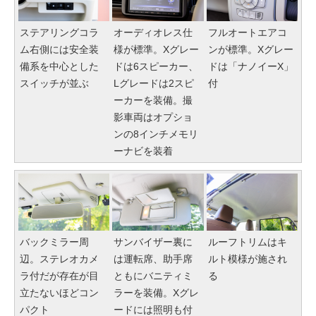
ステアリングコラ
オーディオレス仕
フルオートエアコ
ム右側には安全装
様が標準。Xグレー
ンが標準。Xグレー
備系を中心とした
ドは6スピーカー、
ドは「ナノイーX」
スイッチが並ぶ
Lグレードは2スピ
付
ーカーを装備。撮
影車両はオプショ
ンの8インチメモリ
ーナビを装着
バックミラー周
サンバイザー裏に
ルーフトリムはキ
辺。ステレオカメ
は運転席、助手席
ルト模様が施され
ラ付だが存在が目
ともにバニティミ
る
立たないほどコン
ラーを装備。Xグレ
パクト
ードには照明も付