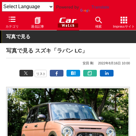
Powered by
Translate
Car Watch
自動車
スズキ
ラパン
カテゴリ
過去記事
検索
Impressサイト
写真で見る
写真で見る スズキ「ラパン LC」
安田 剛
2022年8月16日 10:00
リスト