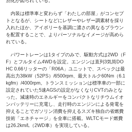
別化が図られている。
内装は標準車と変わらず「わたしの部屋」がコンセプ
トとなるが、シートなどにレザーやレザー調素材を採り
入れたほか、アイボリーを基調に濃さの異なるブラウン
を配置することで、よりパーソナルなイメージが高めら
れている。
パワートレーンは1タイプのみで、駆動方式は2WD（F
F）とフルタイム4WDを設定。エンジンは直列3気筒DO
HC 0.66リッターの「R06A」ユニットで、スペックは最
高出力38kW（52PS）/6500rpm、最大トルク60Nm（6.1
kgfm）/4000rpm。トランスミッションは標準車の一部に
設定されていた5速AGSの設定がなくなりCVTのみとな
った。減速時のエネルギーをコンパクトなリチウムイオ
ンバッテリーに充電し、走行時のエンジンによる発電を
抑えることでガソリン消費を抑えるスズキ独自の省燃費
技術「エネチャージ」を全車に搭載。WLTCモード燃費
は26.2km/L（2WD車）を実現している。