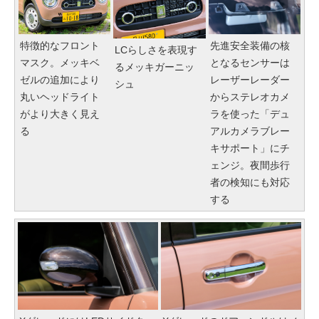
特徴的なフロント
先進安全装備の核
LCらしさを表現す
マスク。メッキベ
となるセンサーは
るメッキガーニッ
ゼルの追加により
レーザーレーダー
シュ
丸いヘッドライト
からステレオカメ
がより大きく見え
ラを使った「デュ
る
アルカメラブレー
キサポート」にチ
ェンジ。夜間歩行
者の検知にも対応
する