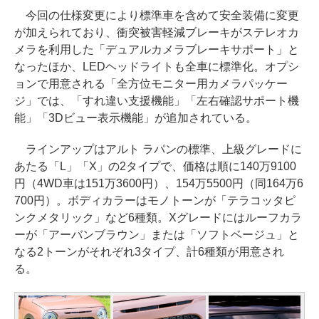
今回の仕様変更により標準車を含めて安全装備に変更
が加えられており、衝突被害軽減ブレーキがステレオカ
メラを利用した「デュアルカメラブレーキサポート」と
なったほか、LEDヘッドライトも全車に標準化。オプシ
ョンで用意される「全方位モニター用カメラパッケー
ジ」では、「すれ違い支援機能」「左右確認サポート機
能」「3Dビュー表示機能」が追加されている。
ラインアップはアルト ラパンの標準、上級グレードに
あたる「L」「X」の2タイプで、価格は順に140万9100
円（4WD車は151万3600円）、154万5500円（同164万6
700円）。ボディカラーはモノトーンが「テラコッタピ
ンクメタリック」など6種類。Xグレードにはルーフカラ
ーが「アーバンブラウン」または「ソフトベージュ」と
なる2トーンがそれぞれ3タイプ、計6種類が用意され
る。