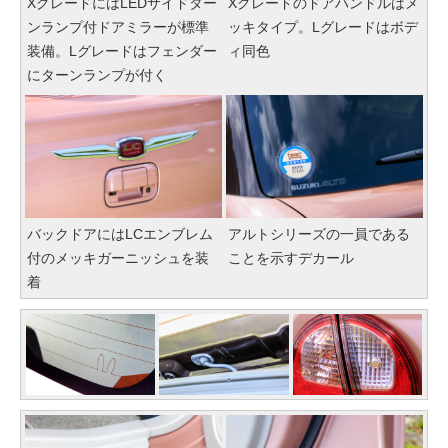
XグレードにはLEDサイドター
Xグレードのドアハンドルはメ
ンランプ付ドアミラーが標準
ッキタイプ。Lグレードはボデ
装備。Lグレードはフェンダー
ィ同色
にターンランプが付く
バックドアにはLCエンブレム
アルトシリーズの一員である
付のメッキガーニッシュを装
ことを示すデカール
着