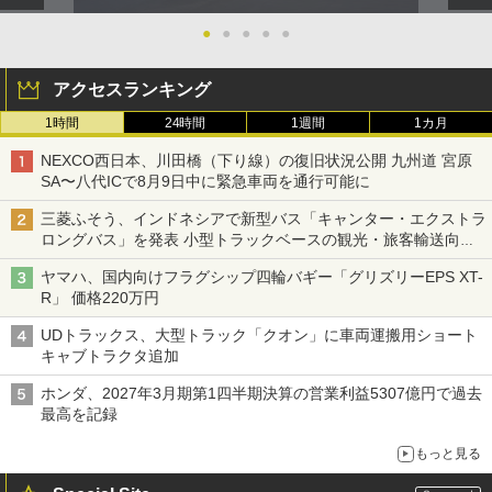
●
●
●
●
●
アクセスランキング
1時間
24時間
1週間
1カ月
NEXCO西日本、川田橋（下り線）の復旧状況公開 九州道 宮原
SA〜八代ICで8月9日中に緊急車両を通行可能に
三菱ふそう、インドネシアで新型バス「キャンター・エクストラ
ロングバス」を発表 小型トラックベースの観光・旅客輸送向け
バス
ヤマハ、国内向けフラグシップ四輪バギー「グリズリーEPS XT-
R」 価格220万円
UDトラックス、大型トラック「クオン」に車両運搬用ショート
キャブトラクタ追加
ホンダ、2027年3月期第1四半期決算の営業利益5307億円で過去
最高を記録
もっと見る