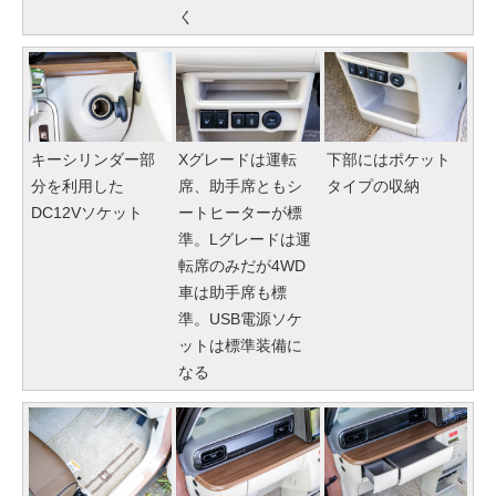
く
キーシリンダー部
Xグレードは運転
下部にはポケット
分を利用した
席、助手席ともシ
タイプの収納
DC12Vソケット
ートヒーターが標
準。Lグレードは運
転席のみだが4WD
車は助手席も標
準。USB電源ソケ
ットは標準装備に
なる