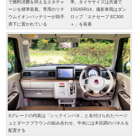
で燃料消費を抑えるエネチャ
準。タイヤサイズは共通で
ージを標準装着。専用のリチ
155/65R14。撮影車両はダン
ウムイオンバッテリーが助手
ロップ「エナセーブ EC300
席下に置かれている
＋」を装着
Xグレードの内装は「シックインパネ」と名付けられたベージ
ュとダークブラウンの組み合わせ。中央には木目調のパネルを
配置する