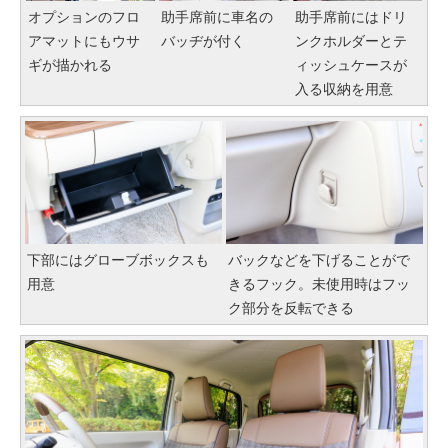
オプションのフロ
助手席前に車名の
助手席前にはドリ
アマットにもウサ
バッヂが付く
ンクホルダーとテ
ギが描かれる
ィッシュケースが
入る収納を用意
下部にはグローブボックスも
バックなどを下げることがで
用意
きるフック。未使用時はフッ
ク部分を反転できる