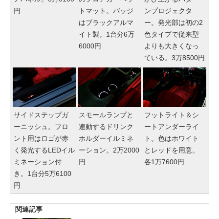
円
トマット。バッジ
ンプロジェクタ
はブラックアルマ
ー。発光部は初の2
イト製。1台分6万
色タイプで従来型
6000円
よりも大きくなっ
ている。3万8500円
サイドステップガ
スモールランプと
フットライト＆シ
ーニッシュ。フロ
連動するドリンク
ートアンダーライ
ント用はロゴが赤
ホルダーイルミネ
ト。色はホワイト
く発光するLEDイル
ーション。2万2000
とレッドを用意。
ミネーション付
円
各1万7600円
き。1台分5万6100
円
関連記事