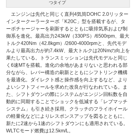
つタイプ
エンジンは先代と同じく直列4気筒DOHC 2.0リッター
インタークーラーターボ「K20C」型を搭載するが、タ
ーボチャージャーを刷新するとともに吸排気系および制
御系を進化。最高出力243kW（330PS）/6500rpm、最大
トルク420Nm（42.8kgm）/2600-4000rpmと、先代モデ
ルより最高出力が約7.4kW、最大トルクは20Nmの向上を
果たしている。トランスミッションは先代モデルと同じ
く6速MTを搭載。進化の余地があまりないと思われる部
分ながら、レバー構造の刷新とともにシフトリンク機構
を最適化。ダイレクト感と操作感を向上するなど、より
よいシフトフィールを求めた改良が行なわれている。ま
た、シフトダウンの際にシステムがエンジン回転数を自
動的に同期することでショックを低減する「レブマッチ
システム」も引き続き採用。クラッチのフライホイール
の軽量化などによりレスポンスアップを図るとともに、
新たに2速から1速のシフトダウンにも適用されている。
WLTCモード燃費は12.5km/L。