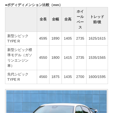
ボディディメンション比較（mm）
ホイ
ール
トレッド
全長
全幅
全高
ベー
前/後
ス
新型シビック
4595
1890
1405
2735
1625/1615
TYPE R
新型シビック標
準モデル（ガソ
4550
1800
1415
2735
1535/1565
リンエンジン
車）
先代シビック
4560
1875
1435
2700
1600/1595
TYPE R