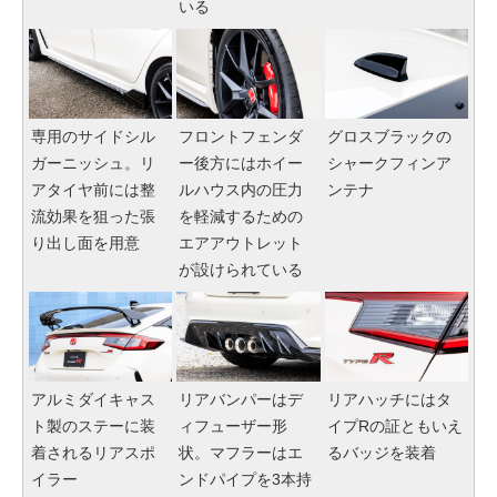
いる
専用のサイドシル
フロントフェンダ
グロスブラックの
ガーニッシュ。リ
ー後方にはホイー
シャークフィンア
アタイヤ前には整
ルハウス内の圧力
ンテナ
流効果を狙った張
を軽減するための
り出し面を用意
エアアウトレット
が設けられている
アルミダイキャス
リアバンパーはデ
リアハッチにはタ
ト製のステーに装
ィフューザー形
イプRの証ともいえ
着されるリアスポ
状。マフラーはエ
るバッジを装着
イラー
ンドパイプを3本持