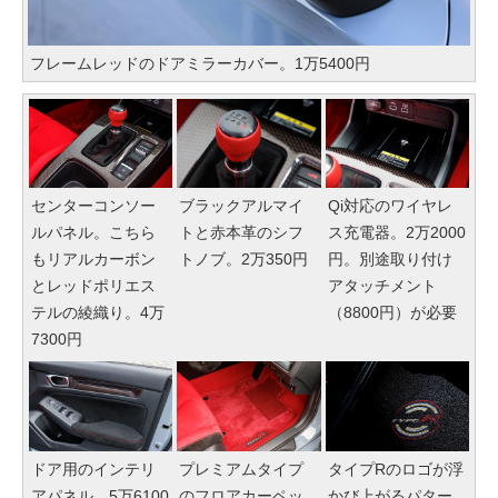
フレームレッドのドアミラーカバー。1万5400円
センターコンソー
ブラックアルマイ
Qi対応のワイヤレ
ルパネル。こちら
トと赤本革のシフ
ス充電器。2万2000
もリアルカーボン
トノブ。2万350円
円。別途取り付け
とレッドポリエス
アタッチメント
テルの綾織り。4万
（8800円）が必要
7300円
ドア用のインテリ
プレミアムタイプ
タイプRのロゴが浮
アパネル。5万6100
のフロアカーペッ
かび上がるパター