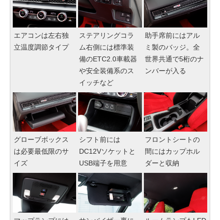
エアコンは左右独
ステアリングコラ
助手席前にはアル
立温度調節タイプ
ム右側には標準装
ミ製のバッジ。全
備のETC2.0車載器
世界共通で5桁のナ
や安全装備系のス
ンバーが入る
イッチなど
グローブボックス
シフト前には
フロントシートの
は必要最低限のサ
DC12Vソケットと
間にはカップホル
イズ
USB端子を用意
ダーと収納