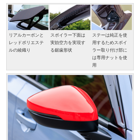
リアルカーボンと
スポイラー下面は
ステーは純正を使
レッドポリエステ
実効空力を実現す
用するためスポイ
ルの綾織り
る鋸歯形状
ラー取り付け部に
は専用ナットを使
用