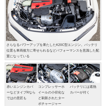
さらなるパワーアップを果たしたK20C型エンジン。バッテリ
位置も車両後方に寄せられるなどパフォーマンスを意識した配
置になっている
赤いエンジンカバ
コンプレッサーホ
バッテリには遮熱
ーなどタイプRなら
イールの小径化な
カバーが付く
ではの意匠も
ど刷新されたター
ボチャージャー