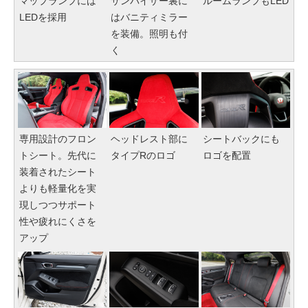
マップランプには
サンバイザー裏に
ルームランプもLED
LEDを採用
はバニティミラー
を装備。照明も付
く
専用設計のフロン
ヘッドレスト部に
シートバックにも
トシート。先代に
タイプRのロゴ
ロゴを配置
装着されたシート
よりも軽量化を実
現しつつサポート
性や疲れにくさを
アップ