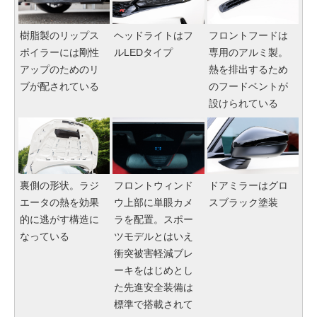
樹脂製のリップス
ヘッドライトはフ
フロントフードは
ポイラーには剛性
ルLEDタイプ
専用のアルミ製。
アップのためのリ
熱を排出するため
ブが配されている
のフードベントが
設けられている
裏側の形状。ラジ
フロントウィンド
ドアミラーはグロ
エータの熱を効果
ウ上部に単眼カメ
スブラック塗装
的に逃がす構造に
ラを配置。スポー
なっている
ツモデルとはいえ
衝突被害軽減ブレ
ーキをはじめとし
た先進安全装備は
標準で搭載されて