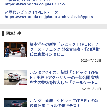
https://www.honda.co.jp/ACCESS/
🔗歴代シビック TYPE Rデータ
https://www.honda.co.jp/auto-archive/civic/type-r/
関連記事
橋本洋平の新型「シビック TYPE R」フ
ァーストチェック 開発責任者・柿沼秀樹
氏に直撃インタビュー
2022年7月21日
ホンダアクセス、新型「シビック TYPE
R」用純正アクセサリーの一部公開 実効
空力の技術を投入した「テールゲートス
ポイラー」など
2022年7月21日
ホンダ、新型「シビック TYPE R」の新
映像公開 ニュルで走行テスト