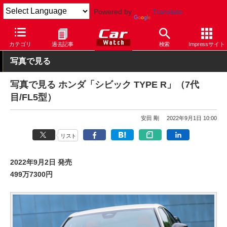
Powered by
Translate
Car Watch
自動車
ホンダ
CIVIC TYPE R
カテゴリ
過去記事
検索
Impressサイト
写真で見る
写真で見る ホンダ「シビック TYPE R」（7代
目/FL5型）
安田 剛
2022年9月1日 10:00
リスト
2022年9月2日 発売
499万7300円