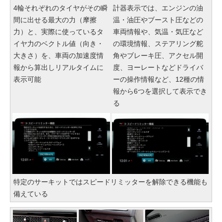
4輪それぞれのタイヤがその瞬
計器表示では、エンジンの油
間に出せる最大の力（摩擦
温・油圧やブースト圧などの
力）と、実際に使っているタ
車両情報や、気温・気圧など
イヤ力のベクトル値（向き・
の環境情報、ステアリング舵
大きさ）を、車両の加速度情
角やブレーキ圧、アクセル開
報から算出しリアルタイムに
度、ヨーレートなどドライバ
表示可能
ーの操作情報など、12種の情
報から6つを選択して表示でき
る
特定のサーキットではスピードリミッターを解除できる機能も
備えている