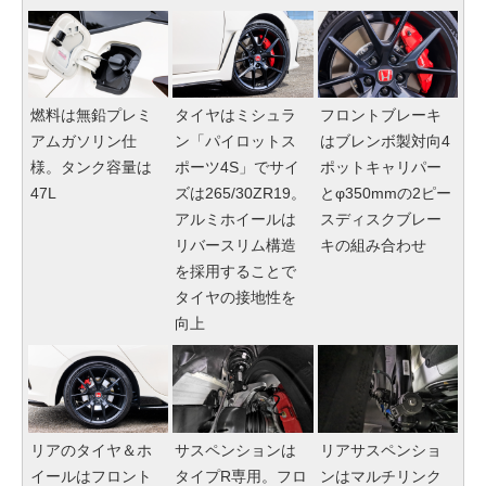
燃料は無鉛プレミ
タイヤはミシュラ
フロントブレーキ
アムガソリン仕
ン「パイロットス
はブレンボ製対向4
様。タンク容量は
ポーツ4S」でサイ
ポットキャリパー
47L
ズは265/30ZR19。
とφ350mmの2ピー
アルミホイールは
スディスクブレー
リバースリム構造
キの組み合わせ
を採用することで
タイヤの接地性を
向上
リアのタイヤ＆ホ
サスペンションは
リアサスペンショ
イールはフロント
タイプR専用。フロ
ンはマルチリンク