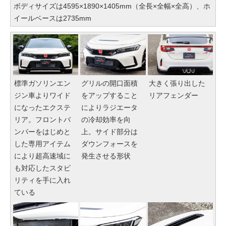
ボディサイズは4595×1890×1405mm（全長×全幅×全高）、ホ
イールベースは2735mm
標準ガソリンエン
グリルの開口面積
大きく張り出した
ジン車よりワイド
をアップすること
リアフェンダー
になったエクステ
によりラジエータ
リア。フロントバ
の冷却効率を向
ンパーをはじめと
上。サイド部分は
した専用アイテム
ダウンフォースを
により超高速域に
発生させる形状
も対応したスタビ
リティを手に入れ
ている