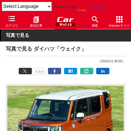
Powered by
Translate
Car Watch
自動車
ダイハツ
ウェイク
カテゴリ
過去記事
検索
Impressサイト
写真で見る
写真で見る ダイハツ「ウェイク」
（2015/1/1 00:00）
リスト