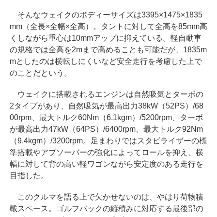
そんなウェイクのボディーサイズは3395×1475×1835
mm（全長×全幅×全高）。タントに対して全高を85mm高
くしながら重心は10mmアップに抑えている。軽自動車
の規格では全高を2mまで高めることも可能だが、1835m
mとしたのは横転しにくいなど安全走行を考慮した上で
のことだという。
ウェイクに搭載されるエンジンは自然吸気とターボの
2タイプがあり、自然吸気が最高出力38kW（52PS）/68
00rpm、最大トルク60Nm（6.1kgm）/5200rpm、ターボ
が最高出力47kW（64PS）/6400rpm、最大トルク92Nm
（9.4kgm）/3200rpm。足まわりではスタビライザーの標
準搭載やアブソーバーの強化によってロールを抑え、横
幅に対して背の高い軽ワゴンながら安定度のある走行を
目指した。
このクルマを語る上で欠かせないのは、やはり荷物積
載スペース。ゴルフバックの縦積みに対応する最後部の