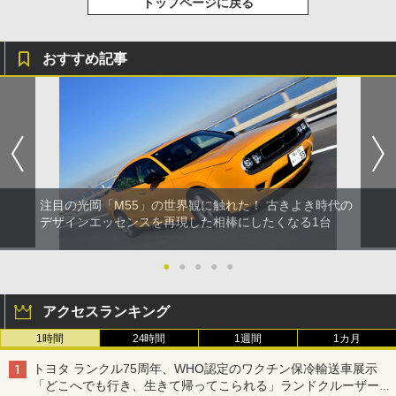
トップページに戻る
おすすめ記事
注目の光岡「M55」の世界観に触れた！ 古きよき時代の
デザインエッセンスを再現した相棒にしたくなる1台
●
●
●
●
●
アクセスランキング
1時間
24時間
1週間
1カ月
トヨタ ランクル75周年、WHO認定のワクチン保冷輸送車展示
「どこへでも行き、生きて帰ってこられる」ランドクルーザーで