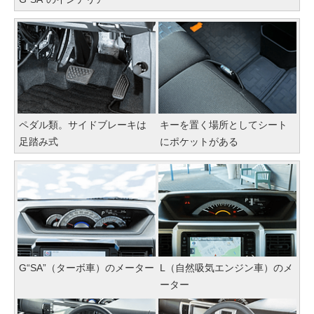
ペダル類。サイドブレーキは
キーを置く場所としてシート
足踏み式
にポケットがある
G“SA”（ターボ車）のメーター
L（自然吸気エンジン車）のメ
ーター