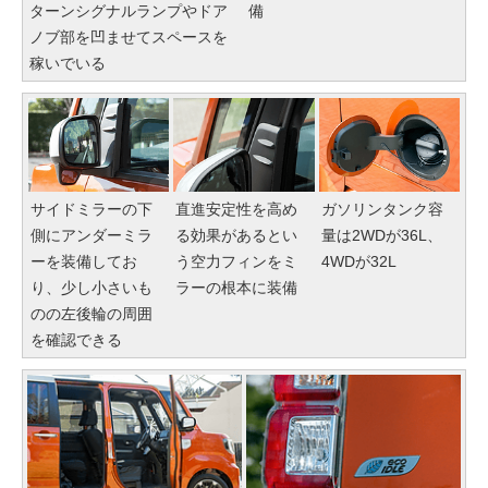
ターンシグナルランプやドア
備
ノブ部を凹ませてスペースを
稼いでいる
サイドミラーの下
直進安定性を高め
ガソリンタンク容
側にアンダーミラ
る効果があるとい
量は2WDが36L、
ーを装備してお
う空力フィンをミ
4WDが32L
り、少し小さいも
ラーの根本に装備
のの左後輪の周囲
を確認できる