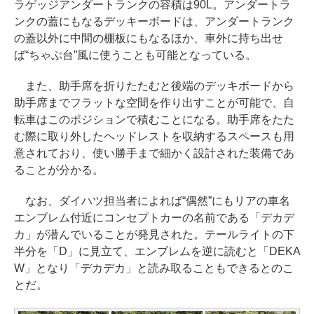
ラゲッジアンダートランクの容積は90L。アンダートラ
ンクの蓋にもなるデッキーボードは、アンダートランク
の蓋以外に中間の棚板にもなるほか、車外に持ち出せ
ば“ちゃぶ台”風に使うことも可能となっている。
また、助手席を折りたたむと後端のデッキボードから
助手席までフラットな空間を作り出すことが可能で、自
転車はこのポジションで積むことになる。助手席をたた
む際に取り外したヘッドレストを収納するスペースも用
意されており、使い勝手まで細かく設計された装備であ
ることが分かる。
なお、ダイハツ担当者によれば“偶然”にもリアの車名
エンブレム付近にコンセプトカーの名前である「デカデ
カ」が潜んでいることが発見された。テールライトの下
半分を「D」に見立て、エンブレムを逆に読むと「DEKA
W」となり「デカデカ」と読み取ることもできるとのこ
とだ。