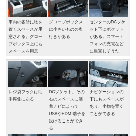
車内の各所に物を
グローブボックス
センターのDCソケ
置くスペースが用
は小さいものの奥
ット下にポケット
意される。グロー
行きがある
がある。スマート
ブボックス上にも
フォンの充電など
スペースを用意
に重宝しそうだ
レジ袋フックは助
DCソケット。その
ナビゲーションの
手席側にある
右のスペースに装
下にもスペースが
着ナビによって
あり、小物を置く
USBやHDMI端子を
ことができる
設けることができ
る