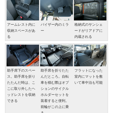
アームレスト内に
バイザー内のミラ
格納式のサンシェ
収納スペースがあ
ー
ードがリアドアに
る
内蔵される
助手席下のスペー
助手席を折りたた
フラットになった
ス。助手席を折り
んだところ。自転
室内にマットを敷
たたんだ時は、こ
車を積む際はオプ
いて車中泊も可能
こに取り外したヘ
ションのサイクル
ッドレストを収納
ホルダーセットを
できる
装着すると便利。
前輪がこの上に乗
る