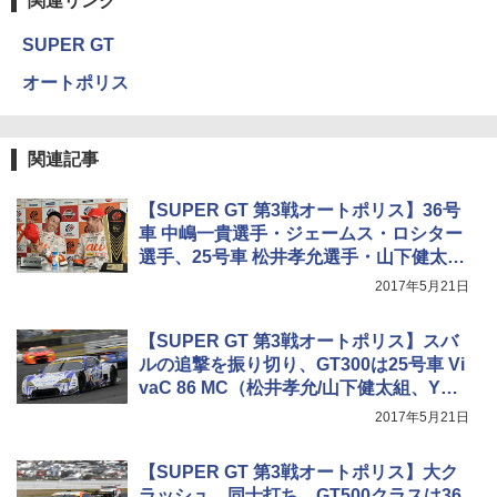
関連リンク
SUPER GT
オートポリス
関連記事
【SUPER GT 第3戦オートポリス】36号
車 中嶋一貴選手・ジェームス・ロシター
選手、25号車 松井孝允選手・山下健太選
手 優勝記者会見
2017年5月21日
【SUPER GT 第3戦オートポリス】スバ
ルの追撃を振り切り、GT300は25号車 Vi
vaC 86 MC（松井孝允/山下健太組、Y
H）が優勝
2017年5月21日
【SUPER GT 第3戦オートポリス】大ク
ラッシュ、同士打ち。GT500クラスは36