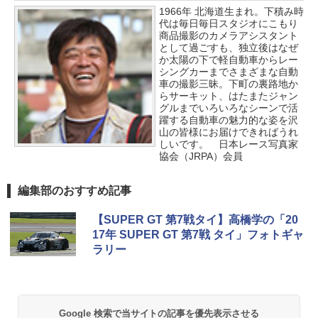
1966年 北海道生まれ。下積み時
代は毎日毎日スタジオにこもり
商品撮影のカメラアシスタント
として過ごすも、独立後はなぜ
か太陽の下で軽自動車からレー
シングカーまでさまざまな自動
車の撮影三昧。下町の裏路地か
らサーキット、はたまたジャン
グルまでいろいろなシーンで活
躍する自動車の魅力的な姿を沢
山の皆様にお届けできればうれ
しいです。 日本レース写真家
協会（JRPA）会員
編集部のおすすめ記事
【SUPER GT 第7戦タイ】高橋学の「20
17年 SUPER GT 第7戦 タイ」フォトギャ
ラリー
Google 検索で当サイトの記事を優先表示させる