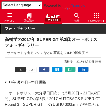
Powered by
Translate
Car Watch
モータースポーツ
SUPER GT
カテゴリ
過去記事
検索
Impressサイト
フォトギャラリー
高橋学の2017年 SUPER GT 第3戦 オートポリス
フォトギャラリー
サーキットを走るマシンなどの写真をフルHD解像度で
高橋 学
2017年5月23日 15:53
リスト
2017年5月20日～21日 開催
オートポリス（大分県日田市）で5月20日～21日の2日
間、SUPER GTの第3戦「2017 AUTOBACS SUPER GT
Round 3 SUPER GT in KYUSHU 300km」が開催され